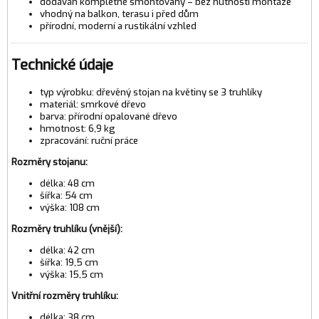
dodáván kompletně smontovaný – bez nutnosti montáže
vhodný na balkon, terasu i před dům
přírodní, moderní a rustikální vzhled
Technické údaje
typ výrobku: dřevěný stojan na květiny se 3 truhlíky
materiál: smrkové dřevo
barva: přírodní opalované dřevo
hmotnost: 6,9 kg
zpracování: ruční práce
Rozměry stojanu:
délka: 48 cm
šířka: 54 cm
výška: 108 cm
Rozměry truhlíku (vnější):
délka: 42 cm
šířka: 19,5 cm
výška: 15,5 cm
Vnitřní rozměry truhlíku:
délka: 38 cm