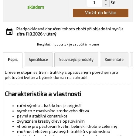
ks
skladem
Vložit do košíku
Předpokládané doručení tohoto zboží při objednání nyní je
zítra
11.8.2026
v
úterý
Recyklační poplatek je započítán v ceně
Popis
Specifikace
Související produkty
Komentáře
Dřevěný stojan se třemi truhlíky s opalovaným povrchem pro
pěstování květin a bylinek doma i na zahradě.
Charakteristika a vlastnosti
ruční výroba – každý kus je originál
vyroben z masivního smrkového dřeva
pevná a stabilní konstrukce
zvýraznění kresby dřeva opalováním
vhodný pro pěstování květin, bylinek i drobné zeleniny
možnost vložení plastových truhlíků s podmiskou