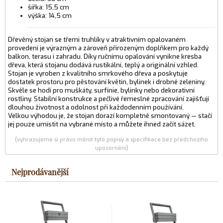
šířka: 15,5 cm
výška: 14,5 cm
Dřevěný stojan se třemi truhlíky v atraktivním opalovaném
provedení je výrazným a zároveň přirozeným doplňkem pro každý
balkon, terasu i zahradu. Díky ručnímu opalování vynikne kresba
dřeva, která stojanu dodává rustikální, teplý a originální vzhled.
Stojan je vyroben z kvalitního smrkového dřeva a poskytuje
dostatek prostoru pro pěstování květin, bylinek i drobné zeleniny.
Skvěle se hodí pro muškáty, surfínie, bylinky nebo dekorativní
rostliny. Stabilní konstrukce a pečlivé řemeslné zpracování zajišťují
dlouhou životnost a odolnost při každodenním používání.
Velkou výhodou je, že stojan dorazí kompletně smontovaný — stačí
jej pouze umístit na vybrané místo a můžete ihned začít sázet.
(vyhrazujeme si právo měnit tyto popisy a specifikace bez předchozího
upozornění)
Nejprodávanější