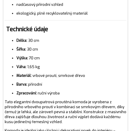
nadčasový přírodní vzhled
ekologický, plně recyklovatelný materiál
Technické údaje
Délka:
30 cm
Šířka:
30 cm
Výška:
70 cm
Váha:
1,65 kg
Materiál:
vrbové proutí, smrkové dřevo
Barva:
přírodní
Zpracování:
ruční výroba
Tato elegantní dvoupatrová proutěná komoda je vyrobena z
přírodního vrbového proutí v kombinaci se smrkovým dřevem, díky
čemuž je lehká, ale zároveň pevná a stabilní. Konstrukce z masivního
dřeva zajišťuje dlouhou životnost a ruční výplet dodává každému
kusu jedinečný řemeslný vzhled.
Komoda je ideální jako úložný i dekorativní prvek do interiéru –