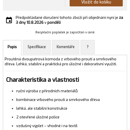
Vložit do košíku
Předpokládané doručení tohoto zboží při objednání nyní je
za
3 dny
10.8.2026
v
pondělí
Recyklační poplatek je započítán v ceně
Popis
Specifikace
Komentáře
?
Proutěná dvoupatrová komoda z vrbového proutí a smrkového
dřeva. Lehká, stabilní a praktická pro úložné i dekorativní využití.
Charakteristika a vlastnosti
ruční výroba z přírodních materiálů
kombinace vrbového proutí a smrkového dřeva
lehká, ale stabilní konstrukce
2 otevřené úložné police
vzdušný výplet – vhodné i na textil