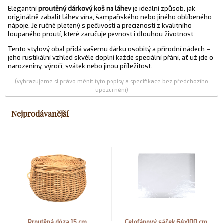
Elegantní
proutěný dárkový koš na láhev
je ideální způsob, jak
originálně zabalit láhev vína, šampaňského nebo jiného oblíbeného
nápoje. Je ručně pletený s pečlivostí a precizností z kvalitního
loupaného proutí, které zaručuje pevnost i dlouhou životnost.
Tento stylový obal přidá vašemu dárku osobitý a přírodní nádech –
jeho rustikální vzhled skvěle doplní každé speciální přání, ať už jde o
narozeniny, výročí, svátek nebo jinou příležitost.
(vyhrazujeme si právo měnit tyto popisy a specifikace bez předchozího
upozornění)
Nejprodávanější
Proutěná dóza 15 cm
Celofánový sáček 64x100 cm