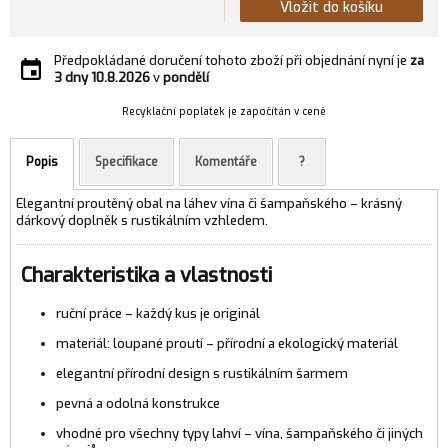
Vložit do košíku
Předpokládané doručení tohoto zboží při objednání nyní je
za
3 dny
10.8.2026
v
pondělí
Recyklační poplatek je započítán v ceně
Popis
Specifikace
Komentáře
?
Elegantní proutěný obal na láhev vína či šampaňského – krásný
dárkový doplněk s rustikálním vzhledem.
Charakteristika a vlastnosti
ruční práce – každý kus je originál
materiál: loupané proutí – přírodní a ekologický materiál
elegantní přírodní design s rustikálním šarmem
pevná a odolná konstrukce
vhodné pro všechny typy lahví – vína, šampaňského či jiných