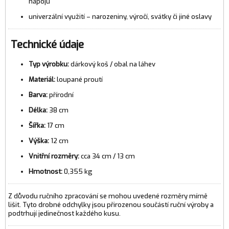
nápojů
univerzální využití – narozeniny, výročí, svátky či jiné oslavy
Technické údaje
Typ výrobku:
dárkový koš / obal na láhev
Materiál:
loupané proutí
Barva:
přírodní
Délka:
38 cm
Šířka:
17 cm
Výška:
12 cm
Vnitřní rozměry:
cca 34 cm / 13 cm
Hmotnost:
0,355 kg
Z důvodu ručního zpracování se mohou uvedené rozměry mírně
lišit. Tyto drobné odchylky jsou přirozenou součástí ruční výroby a
podtrhují jedinečnost každého kusu.