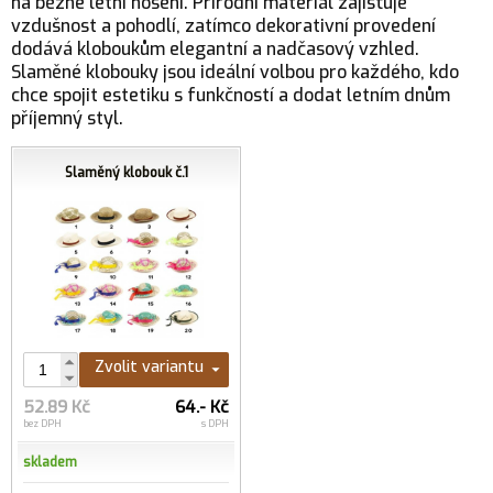
na běžné letní nošení. Přírodní materiál zajišťuje
vzdušnost a pohodlí, zatímco dekorativní provedení
dodává kloboukům elegantní a nadčasový vzhled.
Slaměné klobouky jsou ideální volbou pro každého, kdo
chce spojit estetiku s funkčností a dodat letním dnům
příjemný styl.
Slaměný klobouk č.1
Zvolit variantu
52.89 Kč
64.- Kč
bez DPH
s DPH
skladem