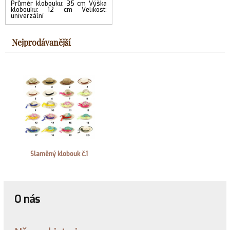
Průměr klobouku: 35 cm Výška
klobouku: 12 cm Velikost:
univerzální
Nejprodávanější
Slaměný klobouk č.1
O nás