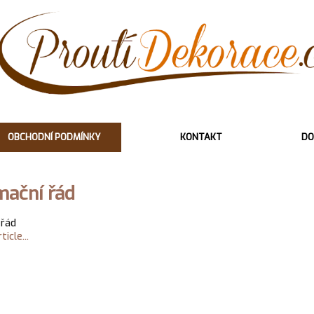
OBCHODNÍ PODMÍNKY
KONTAKT
DO
mační řád
 řád
icle...