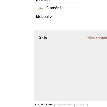
Slaměné
klobouky
O nás
Něco z histor
© 2026 WEXBO |
www.wexbo.com
|
Zaloguj się