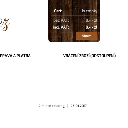
Cart:
is empty
bez VAT:
0.-,- zł
incl. VAT:
0.-,- zł
Show
PRAVA A PLATBA
VRÁCENÍ ZBOŽÍ (ODSTOUPENÍ)
2 min of reading
25.01.2017