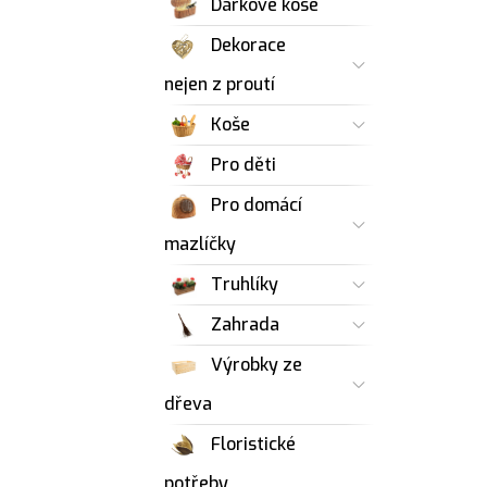
Dárkové koše
Dekorace
nejen z proutí
Koše
Pro děti
Pro domácí
mazlíčky
Truhlíky
Zahrada
Výrobky ze
dřeva
Floristické
potřeby