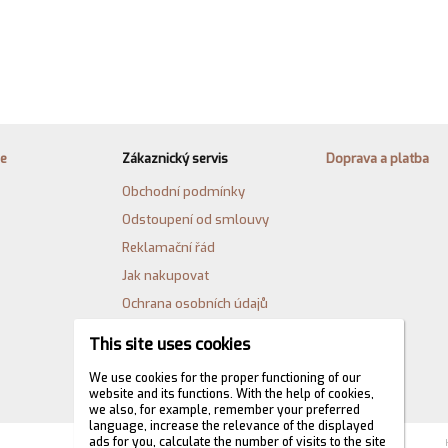
ie
Zákaznický servis
Doprava a platba
Obchodní podmínky
Odstoupení od smlouvy
Reklamační řád
Jak nakupovat
Ochrana osobních údajů
Cookies
This site uses cookies
Formulář pro odstoupení od
We use cookies for the proper functioning of our
kupní smlouvy
website and its functions. With the help of cookies,
we also, for example, remember your preferred
language, increase the relevance of the displayed
ads for you, calculate the number of visits to the site