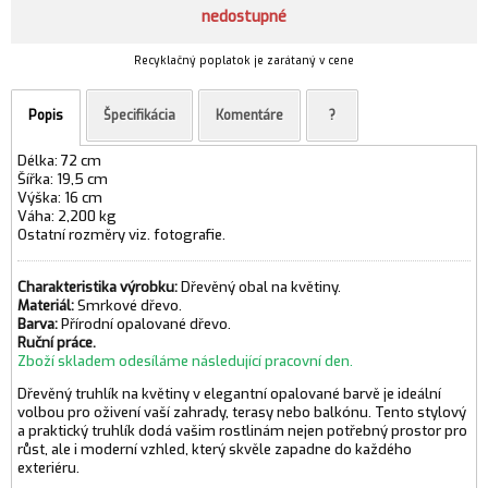
nedostupné
Recyklačný poplatok je zarátaný v cene
Popis
Špecifikácia
Komentáre
?
Délka: 72 cm
Šířka: 19,5 cm
Výška: 16 cm
Váha: 2,200 kg
Ostatní rozměry viz. fotografie.
Charakteristika výrobku:
Dřevěný obal na květiny.
Materiál:
Smrkové dřevo.
Barva:
Přírodní opalované dřevo.
Ruční práce.
Zboží skladem odesíláme následující pracovní den.
Dřevěný truhlík na květiny v elegantní opalované barvě je ideální
volbou pro oživení vaší zahrady, terasy nebo balkónu. Tento stylový
a praktický truhlík dodá vašim rostlinám nejen potřebný prostor pro
růst, ale i moderní vzhled, který skvěle zapadne do každého
exteriéru.