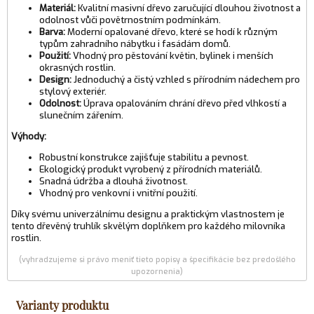
Materiál:
Kvalitní masivní dřevo zaručující dlouhou životnost a
odolnost vůči povětrnostním podmínkám.
Barva:
Moderní opalované dřevo, které se hodí k různým
typům zahradního nábytku i fasádám domů.
Použití:
Vhodný pro pěstování květin, bylinek i menších
okrasných rostlin.
Design:
Jednoduchý a čistý vzhled s přírodním nádechem pro
stylový exteriér.
Odolnost:
Úprava opalováním chrání dřevo před vlhkostí a
slunečním zářením.
Výhody:
Robustní konstrukce zajišťuje stabilitu a pevnost.
Ekologický produkt vyrobený z přírodních materiálů.
Snadná údržba a dlouhá životnost.
Vhodný pro venkovní i vnitřní použití.
Díky svému univerzálnímu designu a praktickým vlastnostem je
tento dřevěný truhlík skvělým doplňkem pro každého milovníka
rostlin.
(vyhradzujeme si právo meniť tieto popisy a špecifikácie bez predošlého
upozornenia)
Varianty produktu