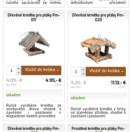
ručního zpracování se mohou
jednoduchým přírodním
uvedené rozměry mírně lišit....
designem.
...viac
Dřevěné krmítko pro ptáky Pm-
Dřevěné krmítko pro ptáky Pm-
017
020
Vložiť do košíka
Vložiť do košíka
4.09,- €
4.95,- €
9.20,- €
11.13,- €
bez DPH
s DPH
bez DPH
s DPH
skladom
skladom
Ručně vyráběné krmítko ze
smrkového dřeva, vhodné k
Ručně vyráběné krmítko z břízy
zavěšení i postavení, v
se slaměnou stříškou, vhodné k
elegantním šedém provedení.
zavěšení i postavení.
Dřevěné krmítko pro ptáky Pm-
Proutěné krmítko pro ptáky Pm-