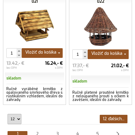
021
022
Vložiť do košíka
Vložiť do košíka
13.42,- €
16.24,- €
17.37,- €
21.02,- €
bez DPH
s DPH
bez DPH
s DPH
skladom
skladom
Ručně vyráběné krmítko z
opalovaného smrkového dřeva s
Ručně pletené proutěné krmítko
rustikálním vzhledem, ideální do
z neloupaného proutí s očkem k
zahrady.
zavěšení, ideální do zahrady.
12 ďalších...
1
2
3
4
5