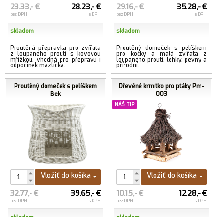
23.33,- €
28.23,- €
29.16,- €
35.28,- €
bez DPH
s DPH
bez DPH
s DPH
skladom
skladom
Proutěná přepravka pro zvířata
Proutěný domeček s pelíškem
z loupaného proutí s kovovou
pro kočky a malá zvířata z
mřížkou, vhodná pro přepravu i
loupaného proutí, lehký, pevný a
odpočinek mazlíčka.
přírodní.
Proutěný domeček s pelíškem
Dřevěné krmítko pro ptáky Pm-
Bek
003
NÁŠ TIP
Vložiť do košíka
Vložiť do košíka
32.77,- €
39.65,- €
10.15,- €
12.28,- €
bez DPH
s DPH
bez DPH
s DPH