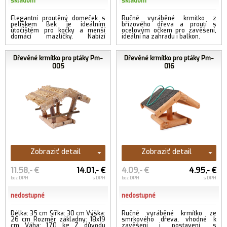
skladom
skladom
Elegantní proutěný domeček s
Ručně vyráběné krmítko z
pelíškem Bek je ideálním
břízového dřeva a proutí s
útočištěm pro kočky a menší
ocelovým očkem pro zavěšení,
domácí mazlíčky. Nabízí
ideální na zahradu i balkon.
soukromí, pohodlí i stylový
přírodní design,...
...viac
Dřevěné krmítko pro ptáky Pm-
Dřevěné krmítko pro ptáky Pm-
005
016
Zobraziť detail
Zobraziť detail
11.58,- €
14.01,- €
4.09,- €
4.95,- €
bez DPH
s DPH
bez DPH
s DPH
nedostupné
nedostupné
Délka: 35 cm Šířka: 30 cm Výška:
Ručně vyráběné krmítko ze
26 cm Rozměr základny: 18x19
smrkového dřeva, vhodné k
cm Váha: 1,70 kg Z důvodu
zavěšení i postavení, s