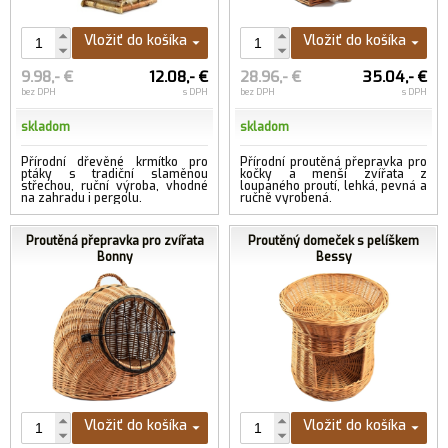
Vložiť do košíka
Vložiť do košíka
9.98,- €
12.08,- €
28.96,- €
35.04,- €
bez DPH
s DPH
bez DPH
s DPH
skladom
skladom
Přírodní dřevěné krmítko pro
Přírodní proutěná přepravka pro
ptáky s tradiční slaměnou
kočky a menší zvířata z
střechou, ruční výroba, vhodné
loupaného proutí, lehká, pevná a
na zahradu i pergolu.
ručně vyrobená.
Proutěná přepravka pro zvířata
Proutěný domeček s pelíškem
Bonny
Bessy
Vložiť do košíka
Vložiť do košíka