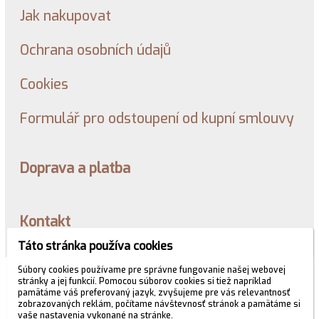
Jak nakupovat
Ochrana osobních údajů
Cookies
Formulář pro odstoupení od kupní smlouvy
Doprava a platba
Kontakt
Táto stránka používa cookies
Súbory cookies používame pre správne fungovanie našej webovej
© 2026 WEXBO |
www.wexbo.com
|
Prihlásiť
stránky a jej funkcií. Pomocou súborov cookies si tiež napríklad
pamätáme váš preferovaný jazyk, zvyšujeme pre vás relevantnosť
zobrazovaných reklám, počítame návštevnosť stránok a pamätáme si
vaše nastavenia vykonané na stránke.