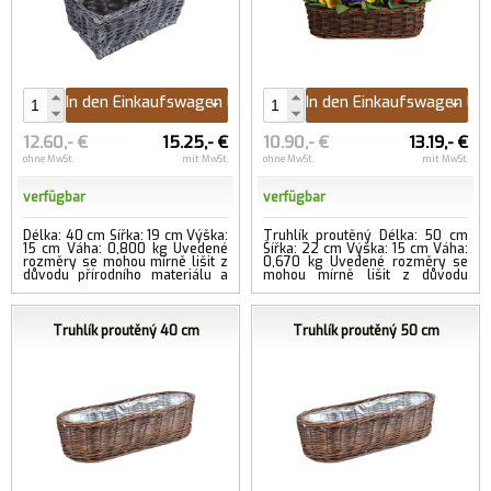
In den Einkaufswagen legen
In den Einkaufswagen le
12.60,- €
15.25,- €
10.90,- €
13.19,- €
ohne MwSt.
mit MwSt.
ohne MwSt.
mit MwSt.
verfügbar
verfügbar
Délka: 40 cm Šířka: 19 cm Výška:
Truhlík proutěný Délka: 50 cm
15 cm Váha: 0,800 kg Uvedené
Šířka: 22 cm Výška: 15 cm Váha:
rozměry se mohou mírně lišit z
0,670 kg Uvedené rozměry se
důvodu přírodního materiálu a
mohou mírně lišit z důvodu
ruční práce....
...mehr
přírodního materiálu a ruční...
...mehr
Truhlík proutěný 40 cm
Truhlík proutěný 50 cm