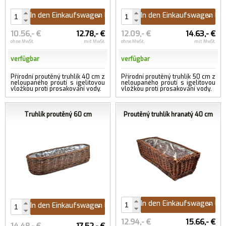
In den Einkaufswagen legen
In den Einkaufswagen le
10.56,- €
12.78,- €
12.09,- €
14.63,- €
ohne MwSt.
mit MwSt.
ohne MwSt.
mit MwSt.
verfügbar
verfügbar
Přírodní proutěný truhlík 40 cm z
Přírodní proutěný truhlík 50 cm z
neloupaného proutí s igelitovou
neloupaného proutí s igelitovou
vložkou proti prosakování vody.
vložkou proti prosakování vody.
Truhlík proutěný 60 cm
Proutěný truhlík hranatý 40 cm
In den Einkaufswagen le
In den Einkaufswagen legen
12.94,- €
15.66,- €