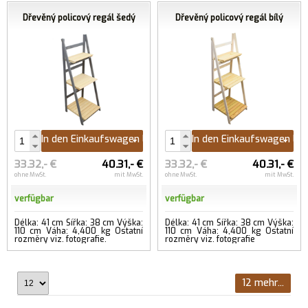
Dřevěný policový regál šedý
Dřevěný policový regál bílý
In den Einkaufswagen legen
In den Einkaufswagen le
33.32,- €
40.31,- €
33.32,- €
40.31,- €
ohne MwSt.
mit MwSt.
ohne MwSt.
mit MwSt.
verfügbar
verfügbar
Délka: 41 cm Šířka: 38 cm Výška:
Délka: 41 cm Šířka: 38 cm Výška:
110 cm Váha: 4,400 kg Ostatní
110 cm Váha: 4,400 kg Ostatní
rozměry viz. fotografie.
rozměry viz. fotografie
12 mehr...