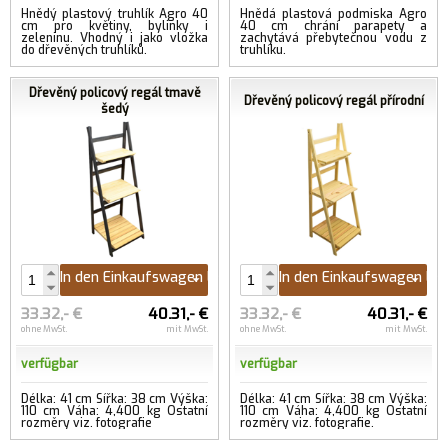
Hnědý plastový truhlík Agro 40
Hnědá plastová podmiska Agro
cm pro květiny, bylinky i
40 cm chrání parapety a
zeleninu. Vhodný i jako vložka
zachytává přebytečnou vodu z
do dřevěných truhlíků.
truhlíku.
Dřevěný policový regál tmavě
Dřevěný policový regál přírodní
šedý
In den Einkaufswagen legen
In den Einkaufswagen le
33.32,- €
40.31,- €
33.32,- €
40.31,- €
ohne MwSt.
mit MwSt.
ohne MwSt.
mit MwSt.
verfügbar
verfügbar
Délka: 41 cm Šířka: 38 cm Výška:
Délka: 41 cm Šířka: 38 cm Výška:
110 cm Váha: 4,400 kg Ostatní
110 cm Váha: 4,400 kg Ostatní
rozměry viz. fotografie
rozměry viz. fotografie.