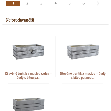
1
2
3
4
5
6
Nejprodávanější
Dřevěný truhlík z masivu srdce –
Dřevěný truhlík z masivu – šedý
šedý s bílou pa...
s bílou patinou ...