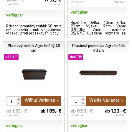
14.48,- €
17.52,- €
ohne MwSt.
mit MwSt.
ohne MwSt.
mit MwSt.
verfügbar
verfügbar
Rozměry Délka: 40cm Šířka:
Přírodní proutěný truhlík 60 cm z
22cm Výška: 17cm Váha:
neloupaného proutí s igelitovou
0,920kg Vnitřní rozměry:
vložkou proti prosakování vody.
35/17/15 Uvedené rozměry se
mohou mírně lišit z důvodu
přírodního m...
...mehr
Plastový truhlík Agro hnědý 40
Plastová podmiska Agro hnědá
cm
40 cm
NÁŠ TIP
NÁŠ TIP
Wähle Variante
Wähle Variante
ab 1.53,- €
ab 1.85,- €
ab 0.99,- €
ab 1.20,- €
ohne MwSt.
mit MwSt.
ohne MwSt.
mit MwSt.
verfügbar
verfügbar