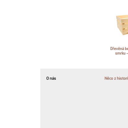
Dřevěná b
smrku –
O nás
Něco z histor