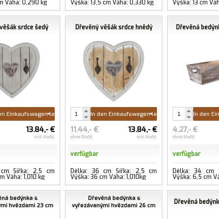
cm Váha: 0,290 kg
Výška: 13,5 cm Váha: 0,330 kg
Výška: 13 cm Vá
věšák srdce šedý
Dřevěný věšák srdce hnědý
Dřevěná bedýn
en Einkaufswagen legen
In den Einkaufswagen legen
In den E
13.84,- €
11.44,- €
13.84,- €
4.27,- €
mit MwSt.
ohne MwSt.
mit MwSt.
ohne MwSt.
verfügbar
verfügbar
 cm Šířka: 2,5 cm
Délka: 36 cm Šířka: 2,5 cm
Délka: 34 cm Š
m Váha: 1,010 kg
Výška: 36 cm Váha: 1,010kg
Výška: 6,5 cm Vá
ěná bedýnka s
Dřevěná bedýnka s
Dřevěná bedýn
ými hvězdami 23 cm
vyřezávanými hvězdami 26 cm