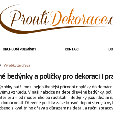
OBCHODNÍ PODMÍNKY
KONTAKT
DO
/
Výrobky ze dřeva
é bedýnky a poličky pro dekoraci i pra
robky patří mezi nejoblíbenější přírodní doplňky do domácno
ému vzhledu. V naší nabídce najdete dřevěné bedýnky, polič
teriéru – od moderního po rustikální. Bedýnky jsou ideální n
 domácnosti. Dřevěné poličky zase krásně doplní stěny a vytv
obeno z kvalitního dřeva s důrazem na detail a ruční zpracov