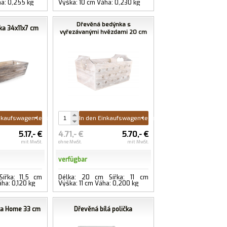
ha: 0,255 kg
Výška: 10 cm Váha: 0,230 kg
Dřevěná bedýnka s
ka 34x11x7 cm
vyřezávanými hvězdami 20 cm
inkaufswagen legen
In den Einkaufswagen legen
5.17,- €
4.71,- €
5.70,- €
mit MwSt.
ohne MwSt.
mit MwSt.
verfügbar
ířka: 11,5 cm
Délka: 20 cm Šířka: 11 cm
ha: 0,120 kg
Výška: 11 cm Váha: 0,200 kg
ka Home 33 cm
Dřevěná bílá polička