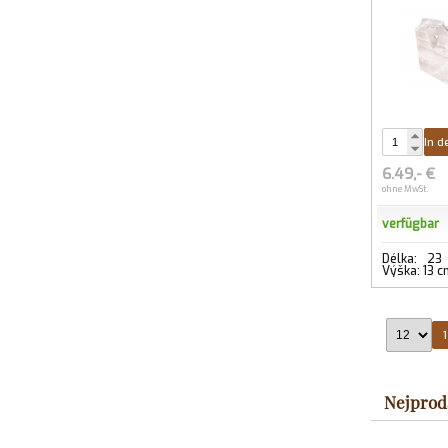
In d
6.49,- €
ohne MwSt.
verfügbar
Délka: 23
Výška: 13 c
Nejprod