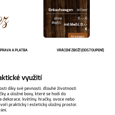
Einkaufswagen:
ist leer
ohne
0.-,- €
MwSt.:
mit MwSt.:
0.-,-
€
Anzeigen
PRAVA A PLATBA
VRÁCENÍ ZBOŽÍ (ODSTOUPENÍ)
ktické využití
sti díky své pevnosti, dlouhé životnosti
ky a úložné boxy, které se hodí do
a dekorace, květiny, hračky, ovoce nebo
oří praktický i estetický úložný prostor.
ání.