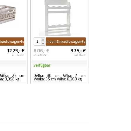
inkaufswagen legen
In den Einkaufswagen legen
12.23,- €
8.06,- €
9.75,- €
mit MwSt.
ohne MwSt.
mit MwSt.
verfügbar
Šířka: 25 cm
Délka: 30 cm Šířka: 7 cm
ha: 0,350 kg
Výška: 35 cm Váha: 0,380 kg