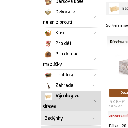
Dárkové koše
Be
Dekorace
nejen z proutí
Sortieren na
Koše
Dřevěná b
Pro děti
Pro domácí
mazlíčky
Truhlíky
Zahrada
Deta
Výrobky ze
5.46,- €
dřeva
ohne MwSt.
ausverkauf
Bedýnky
Délka: 20