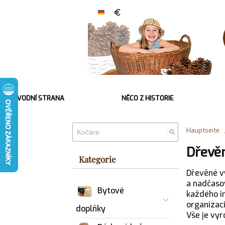
ÚVODNÍ STRANA
NĚCO Z HISTORIE
Hauptseite
Dřevěn
Kategorie
Dřevěné vý
a nadčasov
Bytové
každého in
organizaci
doplňky
Vše je vyr