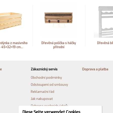
edýnka z masivního
Dřevěná polička s háčky
Dřevěná bíl
 45×32×19 cm...
přírodní
ie
Zákaznický servis
Doprava a platba
Obchodní podmínky
Odstoupení od smlouvy
Reklamační řád
Jak nakupovat
Ochrana osobních údajů
Diese Seite verwendet Cookies
Cookies