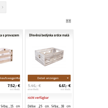
ka s provazem
Dřevěná bedýnka srdce malá
inkaufswagen legen
Detail anzeigen
7.52,- €
5.46,- €
6.61,- €
mit MwSt.
ohne MwSt.
mit MwSt.
nicht verfügbar
Šířka: 15 cm
Délka: 25 cm Šířka: 18 cm