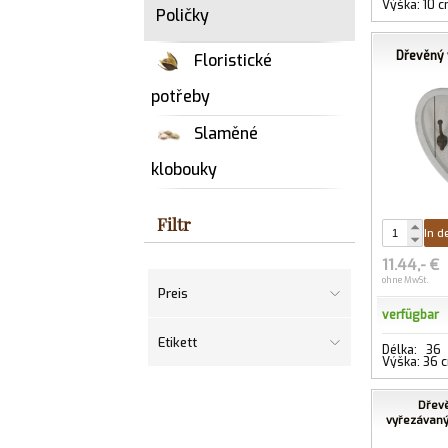
Výška: 10 
Poličky
Dřevěný 
Floristické
potřeby
Slaměné
klobouky
Filtr
In d
11.44,- €
ohne MwSt.
Preis
verfügbar
Etikett
Délka: 36
Výška: 36 c
Dřev
vyřezávan