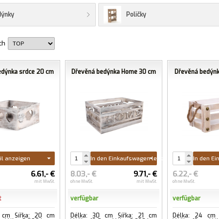
dýnky
Poličky
ch
edýnka srdce 20 cm
Dřevěná bedýnka Home 30 cm
Dřevěná bedýn
il anzeigen
In den Einkaufswagen legen
In den E
6.61,- €
8.03,- €
9.71,- €
6.22,- €
mit MwSt.
ohne MwSt.
mit MwSt.
ohne MwSt.
t
verfügbar
verfügbar
 cm Šířka: 20 cm
Délka: 30 cm Šířka: 21 cm
Délka: 24 cm 