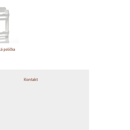
á polička
Kontakt