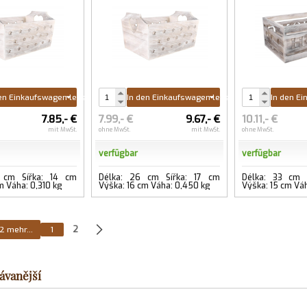
en Einkaufswagen legen
In den Einkaufswagen legen
In den E
7.85,- €
7.99,- €
9.67,- €
10.11,- €
mit MwSt.
ohne MwSt.
mit MwSt.
ohne MwSt.
verfügbar
verfügbar
 cm Šířka: 14 cm
Délka: 26 cm Šířka: 17 cm
Délka: 33 cm 
m Váha: 0,310 kg
Výška: 16 cm Váha: 0,450 kg
Výška: 15 cm Vá
12 mehr...
1
2
ávanější