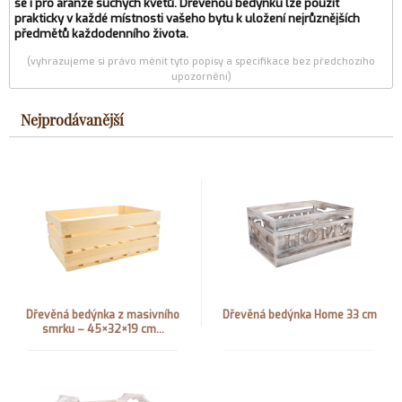
se i pro aranže suchých květů. Dřevěnou bedýnku lze použít
prakticky v každé místnosti vašeho bytu k uložení nejrůznějších
předmětů každodenního života.
(vyhrazujeme si právo měnit tyto popisy a specifikace bez předchozího
upozornění)
Nejprodávanější
Dřevěná bedýnka z masivního
Dřevěná bedýnka Home 33 cm
smrku – 45×32×19 cm...