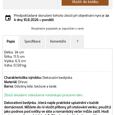
Vložit do košíku
Předpokládané doručení tohoto zboží při objednání nyní je
za
4 dny
10.8.2026
v
pondělí
Recyklační poplatek je započítán v ceně
Popis
Specifikace
Komentáře
?
Délka: 34 cm
Šířka: 11,5 cm
Výška: 6,5 cm
Váha: 0,120 kg
Charakteristika výrobku:
Dekorační bedýnka.
Materiál:
Dřevo
Barva:
Odstíny bílé, béžové a šedé.
Zboží skladem odesíláme následující pracovní den.
Dekorativní bedýnka , která najde praktické uplatnění v každé
domácnosti. Můžete do ní vložit příbory, při stolování venku, použít ji
jako podnos pod svíčky ve skle a romantický večer může začít. Hodí