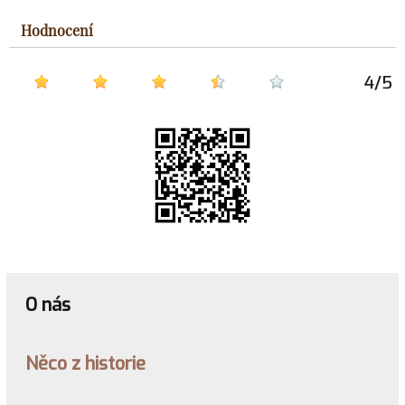
Hodnocení
4
/
5
O nás
Něco z historie