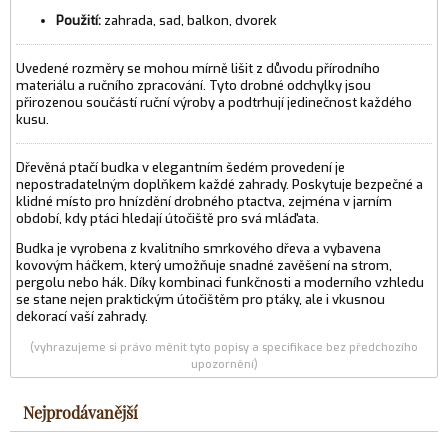
Použití:
zahrada, sad, balkon, dvorek
Uvedené rozměry se mohou mírně lišit z důvodu přírodního
materiálu a ručního zpracování. Tyto drobné odchylky jsou
přirozenou součástí ruční výroby a podtrhují jedinečnost každého
kusu.
Dřevěná ptačí budka v elegantním šedém provedení je
nepostradatelným doplňkem každé zahrady. Poskytuje bezpečné a
klidné místo pro hnízdění drobného ptactva, zejména v jarním
období, kdy ptáci hledají útočiště pro svá mláďata.
Budka je vyrobena z kvalitního smrkového dřeva a vybavena
kovovým háčkem, který umožňuje snadné zavěšení na strom,
pergolu nebo hák. Díky kombinaci funkčnosti a moderního vzhledu
se stane nejen praktickým útočištěm pro ptáky, ale i vkusnou
dekorací vaší zahrady.
(vyhrazujeme si právo měnit tyto popisy a specifikace bez předchozího
upozornění)
Nejprodávanější