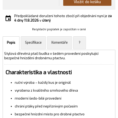
Vložit do košíku
Předpokládané doručení tohoto zboží při objednání nyní je
za
4 dny
11.8.2026
v
úterý
Recyklační poplatek je započítán v ceně
Popis
Specifikace
Komentáře
?
Stylová dřevěná ptačí budka v šedém provedení poskytující
bezpečné hnízdění drobnému ptactvu.
Charakteristika a vlastnosti
ruční výroba – každý kus je originál
vyrobena z kvalitního smrkového dřeva
moderní šedo-bílé provedení
chrání ptáky před nepříznivým počasím
bezpečné hnízdní místo pro drobné ptactvo