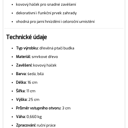
kovový háček pro snadné zavěšení
dekorativní i funkční prvek zahrady
vhodná pro jarní hnízdění i celoroční umístění
Technické údaje
Typ výrobku:
dřevěná ptačí budka
Materiál:
smrkové dřevo
Zavěšení:
kovový háček
Barva:
šedá, bílá
Délka:
16 cm
Šířka:
11 cm
Výška:
25 cm
Průměr vstupního otvoru:
3 cm
Váha:
0,660 kg
Zpracování:
ruční práce