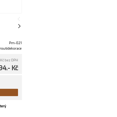
Pm-021
routídekorace
 Kč
bez DPH
94.- Kč
terý