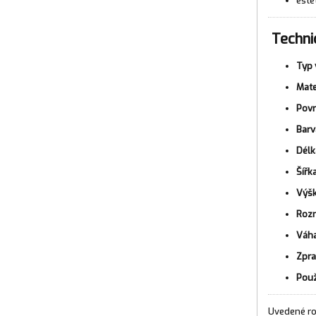
este
Techni
Typ 
Mate
Povr
Barv
Délk
Šířka
Výšk
Rozm
Váha
Zpra
Použ
Uvedené ro