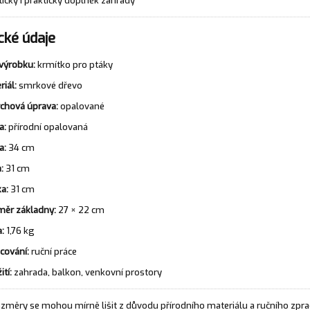
tický i praktický doplněk zahrady
cké údaje
výrobku:
krmítko pro ptáky
riál:
smrkové dřevo
chová úprava:
opalované
a:
přírodní opalovaná
a:
34 cm
:
31 cm
a:
31 cm
ěr základny:
27 × 22 cm
:
1,76 kg
cování:
ruční práce
ití:
zahrada, balkon, venkovní prostory
změry se mohou mírně lišit z důvodu přírodního materiálu a ručního zpra