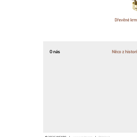
Dřevěné krm
O nás
Něco z histor