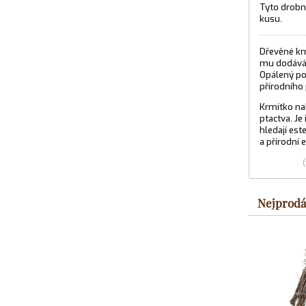
Tyto drobn
kusu.
Dřevěné kr
mu dodává n
Opálený po
přírodního 
Krmítko na
ptactva. Je
hledají est
a přírodní 
Nejprodá