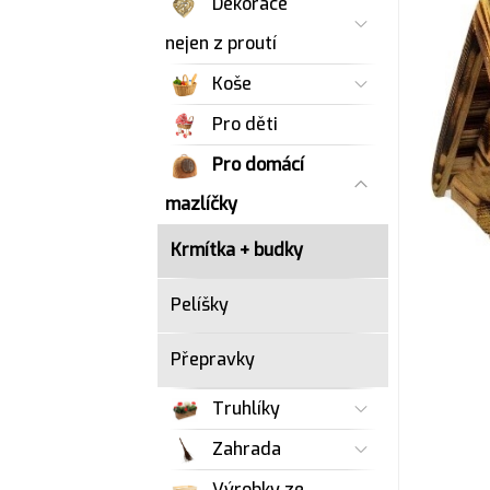
Dekorace
nejen z proutí
Koše
Pro děti
Pro domácí
mazlíčky
Krmítka + budky
Pelíšky
Přepravky
Truhlíky
Zahrada
Výrobky ze