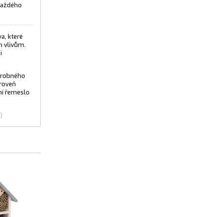
 každého
a, které
m vlivům.
i
 drobného
ároveň
ční řemeslo
)