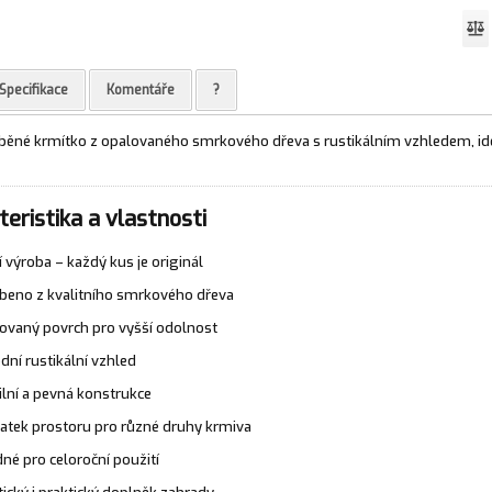
Specifikace
Komentáře
?
běné krmítko z opalovaného smrkového dřeva s rustikálním vzhledem, id
eristika a vlastnosti
í výroba – každý kus je originál
beno z kvalitního smrkového dřeva
ovaný povrch pro vyšší odolnost
odní rustikální vzhled
ilní a pevná konstrukce
atek prostoru pro různé druhy krmiva
né pro celoroční použití