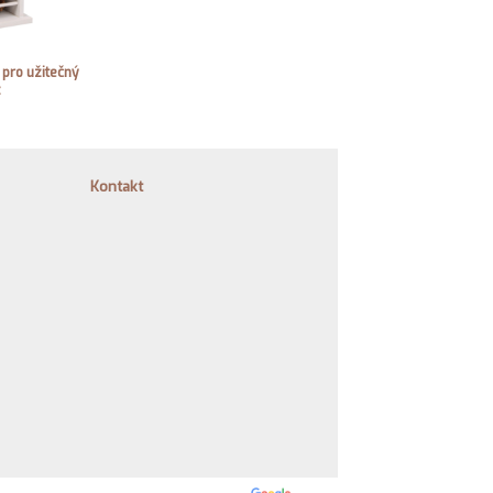
pro užitečný
z
Kontakt