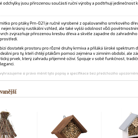
é odchylky jsou přirozenou součástí ruční výroby a podtrhují jedinečnost
mítko pro ptáky Pm-021 je ručně vyrobené z opalovaného smrkového dřev
ejen krásný rustikální vzhled, ale také vyšší odolnost vůči povětrnostní
vrch zvýrazňuje přirozenou kresbu dřeva a skvěle zapadne do zahradního 
prostředí.
bízí dostatek prostoru pro různé druhy krmiva a přiláká široké spektrum
 ideální pro ty, kteří chtějí ptákům pomoci zejména v zimním období, ale z
etický prvek, který zahradu příjemně oživí. Spojuje v sobě funkčnost, tradi
eleganci.
(vyhrazujeme si právo měnit tyto popisy a specifikace bez předchozího upozornění
vanější