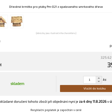
Dřevěné krmítko pro ptáky Pm-021 z opalovaného smrkového dřeva
(obrázky jsou ilustračního charakteru)
u
P
325.62
3
H
ks
skladem
Vložit do košíku
kládané doručení tohoto zboží při objednání nyní je
za 4 dny
11.8.2026
v
ú
Recyklační poplatek je započítán v ceně