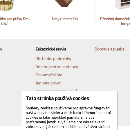
ítko pro ptáky Pm-
Hmyzí domeček
Dřevěný domeček 
067
hmy
ie
Zákaznický servis
Doprava a platba
Obchodní podmínky
Odstoupení od smlouvy
Reklamační řád
Jak nakupovat
Ochrana osobních údajů
Tato stránka používá cookies
Cookies
Formulář pro odstoupení od
Soubory cookies používáme pro správné fungování
naší webové stránky a jejích funkcí. Pomocí souborů
kupní smlouvy
cookies si také například pamatujeme váš
preferovaný jazyk, zvyšujeme pro vás relevanci
zobrazovaných reklam, počítáme návštěvu stránek