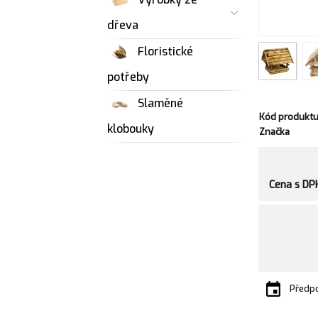
dřeva
Floristické
potřeby
Slaměné
Kód produkt
klobouky
Značka
Cena s DP
Předpo