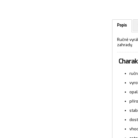
Popis
Ručně vyrá
zahrady.
Charakt
ručn
vyro
opal
přír
stab
dost
vhod