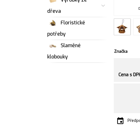
dřeva
Floristické
potřeby
Slaměné
Značka
klobouky
Cena s DP
Předpo