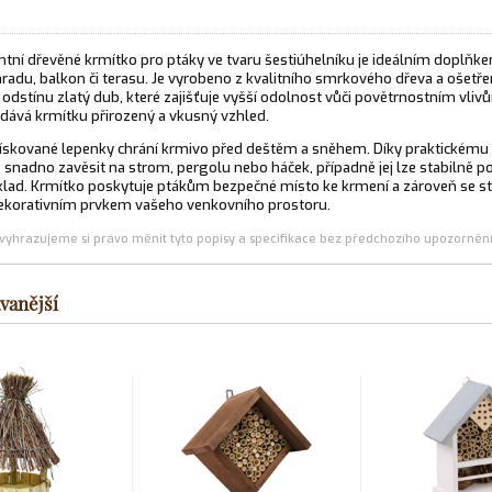
ntní dřevěné krmítko pro ptáky ve tvaru šestiúhelníku je ideálním doplňk
radu, balkon či terasu. Je vyrobeno z kvalitního smrkového dřeva a ošetř
dstínu zlatý dub, které zajišťuje vyšší odolnost vůči povětrnostním vliv
dává krmítku přirozený a vkusný vzhled.
pískované lepenky chrání krmivo před deštěm a sněhem. Díky praktickému
 snadno zavěsit na strom, pergolu nebo háček, případně jej lze stabilně po
lad. Krmítko poskytuje ptákům bezpečné místo ke krmení a zároveň se s
korativním prvkem vašeho venkovního prostoru.
(vyhrazujeme si právo měnit tyto popisy a specifikace bez předchozího upozornění
vanější