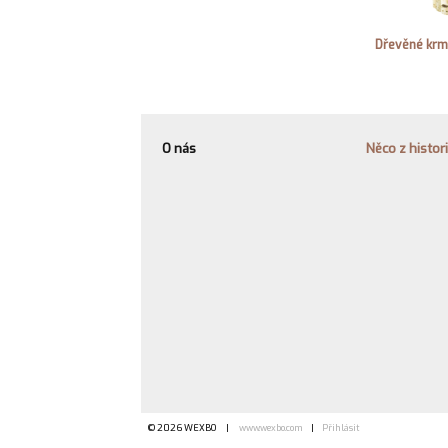
Dřevěné krm
O nás
Něco z histor
© 2026 WEXBO |
www.wexbo.com
|
Přihlásit