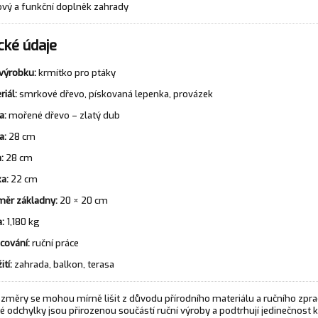
ový a funkční doplněk zahrady
cké údaje
výrobku:
krmítko pro ptáky
riál:
smrkové dřevo, pískovaná lepenka, provázek
a:
mořené dřevo – zlatý dub
a:
28 cm
:
28 cm
a:
22 cm
ěr základny:
20 × 20 cm
:
1,180 kg
cování:
ruční práce
ití:
zahrada, balkon, terasa
změry se mohou mírně lišit z důvodu přírodního materiálu a ručního zpra
é odchylky jsou přirozenou součástí ruční výroby a podtrhují jedinečnost