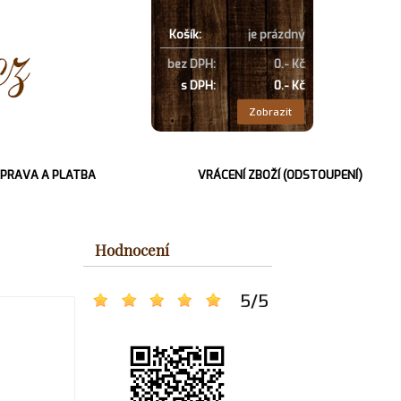
Košík:
je prázdný
bez DPH:
0.- Kč
s DPH:
0.- Kč
Zobrazit
PRAVA A PLATBA
VRÁCENÍ ZBOŽÍ (ODSTOUPENÍ)
Hodnocení
5
/
5