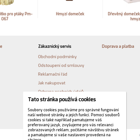
ítko pro ptáky Pm-
Hmyzí domeček
Dřevěný domeček 
067
hmy
ie
Zákaznický servis
Doprava a platba
Obchodní podmínky
Odstoupení od smlouvy
Reklamační řád
Jak nakupovat
Ochrana osobních údajů
Tato stránka používá cookies
Cookies
Formulář pro odstoupení od
Soubory cookies používáme pro správné fungování
naší webové stránky a jejích funkcí. Pomocí souborů
kupní smlouvy
cookies si také například pamatujeme váš
preferovaný jazyk, zvyšujeme pro vás relevanci
zobrazovaných reklam, počítáme návštěvu stránek
a pamatujeme si vaše nastavení provedená na