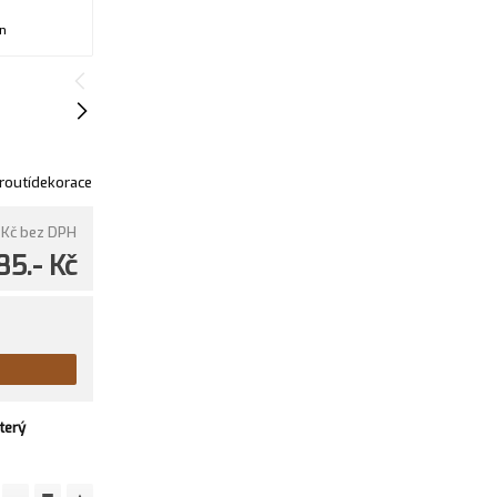
n
routídekorace
 Kč
bez DPH
85.- Kč
terý