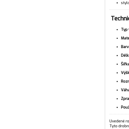
styl
Techni
Typ 
Mate
Barv
Délk
Šířka
Výšk
Rozm
Váha
Zpra
Použ
Uvedené ro
Tyto drobn