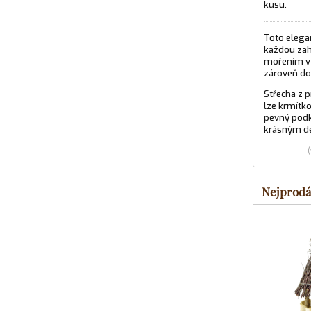
kusu.
Toto elega
každou zah
mořením v o
zároveň do
Střecha z 
lze krmítko
pevný podk
krásným de
Nejprodá