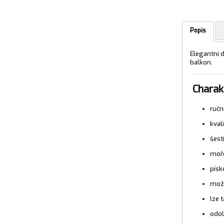
Popis
Elegantní 
balkon.
Charakt
ručn
kval
šest
moře
písk
možn
lze 
odol