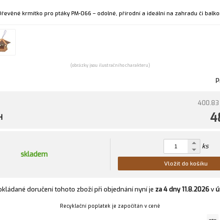
Dřevěné krmítko pro ptáky PM‑066 – odolné, přírodní a ideální na zahradu či balko
(obrázky jsou ilustračního charakteru)
P
400.83
4
H
ks
skladem
Vložit do košíku
kládané doručení tohoto zboží při objednání nyní je
za 4 dny
11.8.2026
v
ú
Recyklační poplatek je započítán v ceně