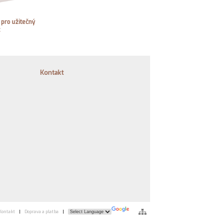
pro užitečný
z
Kontakt
Kontakt
|
Doprava a platba
|