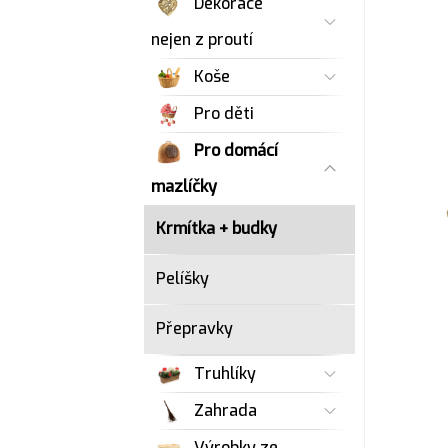
Dekorace
nejen z proutí
Koše
Pro děti
Pro domácí
mazlíčky
Krmítka + budky
Pelíšky
Přepravky
Truhlíky
Zahrada
Výrobky ze