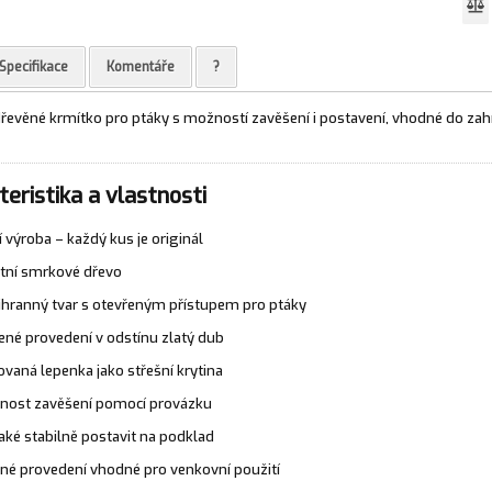
Specifikace
Komentáře
?
dřevěné krmítko pro ptáky s možností zavěšení i postavení, vhodné do zah
eristika a vlastnosti
í výroba – každý kus je originál
itní smrkové dřevo
ihranný tvar s otevřeným přístupem pro ptáky
né provedení v odstínu zlatý dub
ovaná lepenka jako střešní krytina
ost zavěšení pomocí provázku
také stabilně postavit na podklad
né provedení vhodné pro venkovní použití