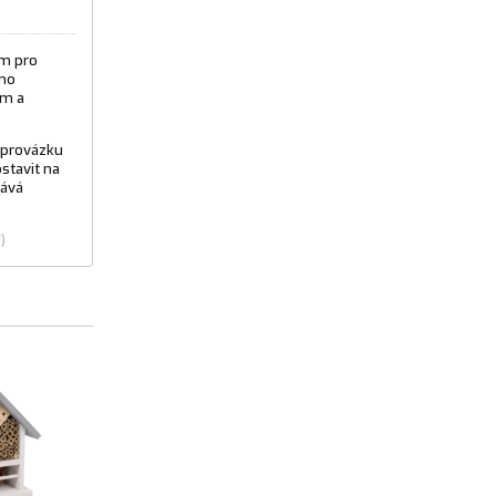
em pro
eno
ům a
 provázku
stavit na
tává
)