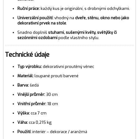
Ruční práce:
každý kus je originální, s drobnými odchylkami.
Univerzální použití:
vhodný na
dveře, stěnu, okno nebo jako
dekorativní prvek na stole
.
Snadno doplníš
stuhami, sušenými květy, světýlky či
sezónními ozdobami
podle vlastního stylu.
Technické údaje
Typ výrobku:
dekorativní proutěný věnec
Materiál:
loupané proutí barvené
Barva:
šedá
Vnější průměr:
30 cm
Vnitřní průměr:
18 cm
Výška:
cca 7 cm
Váha:
cca 0,215 kg
Použití:
interiér – dekorace / aranžmá