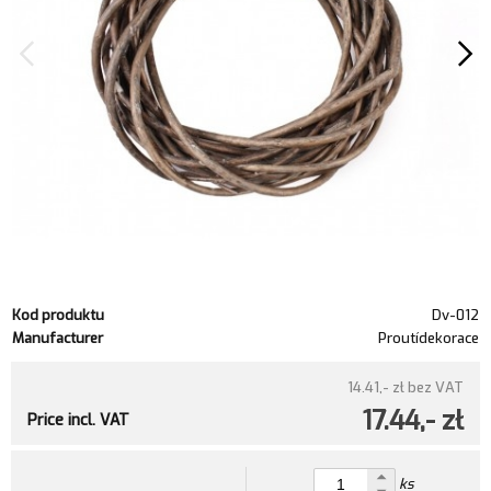
Kod produktu
Dv-012
Manufacturer
Proutídekorace
14.41,- zł
bez VAT
17.44,- zł
Price incl. VAT
ks