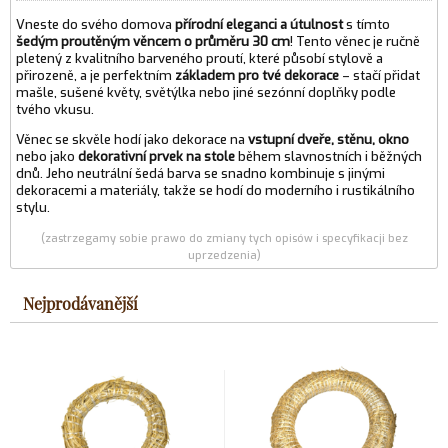
Vneste do svého domova
přírodní eleganci a útulnost
s tímto
šedým proutěným věncem o průměru 30 cm
! Tento věnec je ručně
pletený z kvalitního barveného proutí, které působí stylově a
přirozeně, a je perfektním
základem pro tvé dekorace
– stačí přidat
mašle, sušené květy, světýlka nebo jiné sezónní doplňky podle
tvého vkusu.
Věnec se skvěle hodí jako dekorace na
vstupní dveře, stěnu, okno
nebo jako
dekorativní prvek na stole
během slavnostních i běžných
dnů. Jeho neutrální šedá barva se snadno kombinuje s jinými
dekoracemi a materiály, takže se hodí do moderního i rustikálního
stylu.
(zastrzegamy sobie prawo do zmiany tych opisów i specyfikacji bez
uprzedzenia)
Nejprodávanější