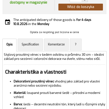
dostępny w magazynie
Włóż do koszyka
The anticipated delivery of those goods is
for 4 days
10.8.2026
in the
Monday
Opłata za recykling jest liczona w cenie
Opis
Specification
Komentarze
?
Stylový proutěný věnec v šedém odstínu o průměru 30 cm – ideální
základ pro sezónní i celoroční dekorace na dveře, stěnu nebo stůl.
Charakteristika a vlastnosti
Dekorativní proutěný věnec
vhodný jako základ pro vlastní
aranžmá nebo sezónní výzdobu.
Materiál:
loupané proutí barvené šedě – přírodní a moderní
vzhled.
Barva:
šedá – decentní neutrální tón, který ladí s různými styly
dekorací.