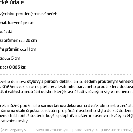
cké údaje
výrobku:
proutěný mini věneček
riál:
barvené proutí
a:
šedá
ší průměr:
cca
20 cm
řní průměr:
cca
11 cm
a:
cca
5 cm
:
cca
0,065 kg
 svého domova
stylový a přírodní detail
s tímto
šedým proutěným věnečk
0 cm
! Věneček je ručně pletený z kvalitního barveného proutí, které dodává
kální vzhled
a neutrální odstín, který krásně ladí s různými styly interiéru i
ček můžeš použít jako
samostatnou dekoraci
na dveře, okno nebo zeď, ale
anžmá na stole či polici
. Je ideální pro přidání osobního stylu do každoden
avnostních příležitostech, když jej doplníš mašlemi, sušenými květy, svět
rativními prvky.
(zastrzegamy sobie prawo do zmiany tych opisów i specyfikacji bez uprzedzenia)