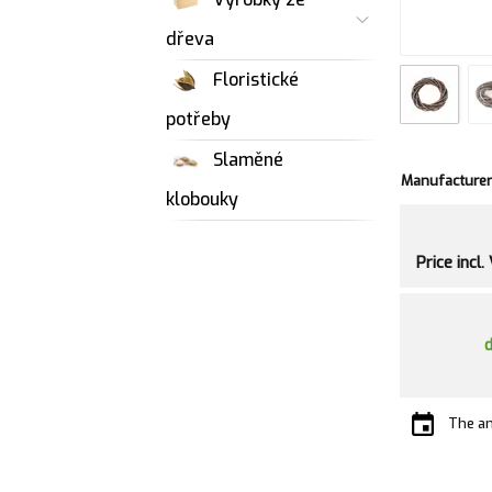
dřeva
Floristické
potřeby
Slaměné
Manufacturer
klobouky
Price incl.
The an