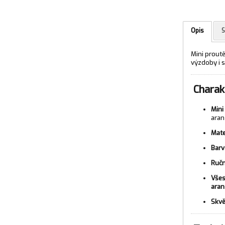
Opis
S
Mini prout
výzdoby i s
Charakt
Mini
ara
Mate
Barv
Ručn
Všes
ara
Skvě