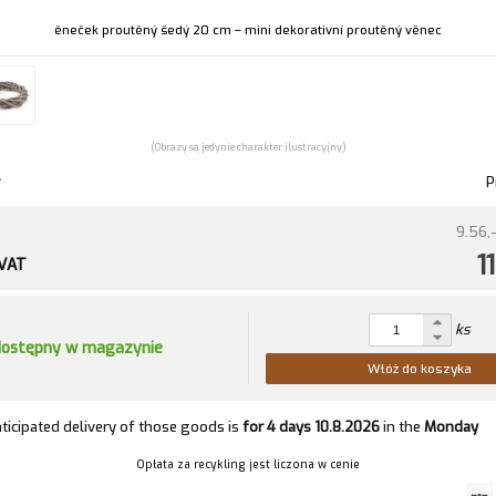
ěneček proutěný šedý 20 cm – mini dekorativní proutěný věnec
(Obrazy są jedynie charakter ilustracyjny)
P
9.56,-
1
 VAT
ks
dostępny w magazynie
Włóż do koszyka
ticipated delivery of those goods is
for 4 days
10.8.2026
in the
Monday
Opłata za recykling jest liczona w cenie