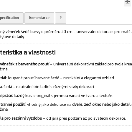
pecification
Komentarze
?
ěný věneček šedé barvy o průměru 20 cm – univerzální dekorace pro malé
tylové detaily.
eristika a vlastnosti
 věneček z barveného proutí
– univerzální dekorativní základ pro tvoje krea
nžmá.
riál:
loupané proutí barvené šedě – rustikální a elegantní vzhled.
a:
šedá – neutrální tón ladící s různými styly dekorací.
í práce:
každý kus je originál s jemnou variací ve tvaru a textuře.
tranné použití:
vhodný jako dekorace na
dveře, zeď, okno nebo jako detail
nžmá
.
lé pro sezónní výzdobu
– od jara přes podzim až po sváteční dekorace.