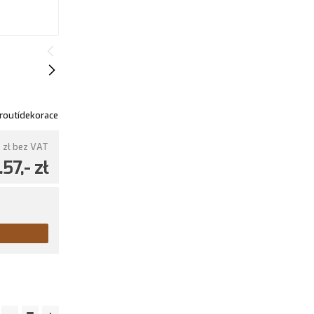
routídekorace
 zł
bez VAT
1.57,- zł