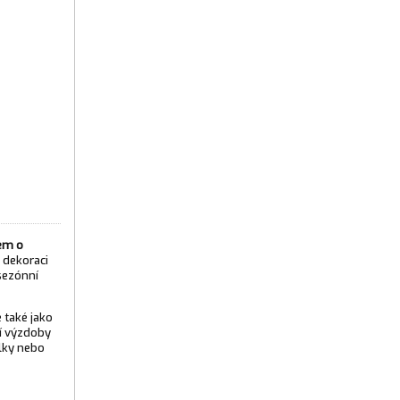
em o
 dekoraci
 sezónní
 také jako
ní výzdoby
ýlky nebo