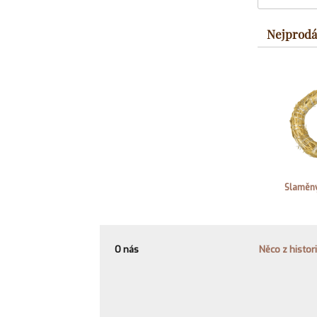
Nejprodá
Slaměný
O nás
Něco z histor