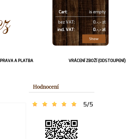
Cart:
is empty
bez VAT:
0.-,- zł
incl. VAT:
0.-,- zł
Show
PRAVA A PLATBA
VRÁCENÍ ZBOŽÍ (ODSTOUPENÍ)
Hodnocení
5
/
5