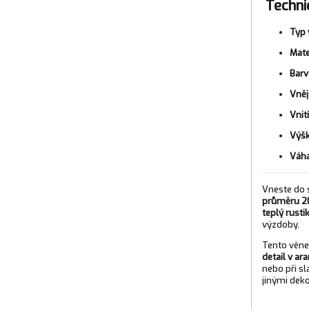
Techni
Typ 
Mate
Barv
Vněj
Vnit
Výšk
Váha
Vneste do
průměru 2
teplý rusti
výzdoby.
Tento věne
detail v ar
nebo při sl
jinými deko