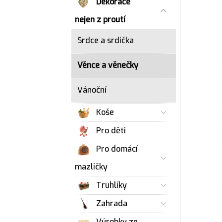
Dekorace
nejen z proutí
Srdce a srdíčka
Věnce a věnečky
Vánoční
Koše
Pro děti
Pro domácí
mazlíčky
Truhlíky
Zahrada
Výrobky ze