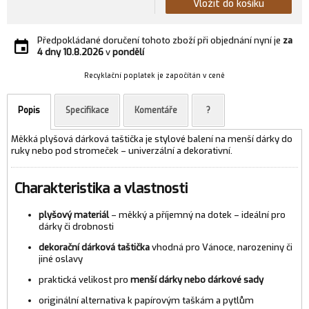
Vložit do košíku
Předpokládané doručení tohoto zboží při objednání nyní je
za
4 dny
10.8.2026
v
pondělí
Recyklační poplatek je započítán v ceně
Popis
Specifikace
Komentáře
?
Měkká plyšová dárková taštička je stylové balení na menší dárky do
ruky nebo pod stromeček – univerzální a dekorativní.
Charakteristika a vlastnosti
plyšový materiál
– měkký a příjemný na dotek – ideální pro
dárky či drobnosti
dekorační dárková taštička
vhodná pro Vánoce, narozeniny či
jiné oslavy
praktická velikost pro
menší dárky nebo dárkové sady
originální alternativa k papírovým taškám a pytlům