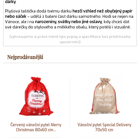
dárky
.
Plyšová taštička dodá tvému dárku
hezčí vzhled než obyčejný papír
nebo sáček
– udělá z balení část dárku samotného. Hodí se nejen na
Vánoce, ale i na
narozeniny, svátky nebo jiné oslavy
, kdy chceš dát
své dárečky do stylového a měkkého obalu, který potěší i vizuálně.
(vyhrazujeme si právo měnit tyto popisy a specifikace bez předchozího
upozornění)
Nejprodávanější
Červený vánoční pytel Merry
Vánoční pytel Special Delivery
Christmas 80x60 cm...
70x50 cm