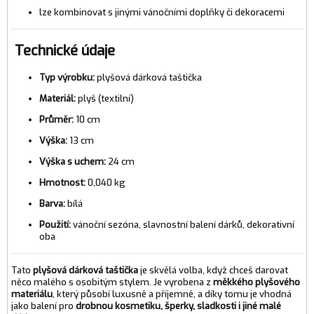
lze kombinovat s jinými vánočními doplňky či dekoracemi
Technické údaje
Typ výrobku:
plyšová dárková taštička
Materiál:
plyš (textilní)
Průměr:
10 cm
Výška:
13 cm
Výška s uchem:
24 cm
Hmotnost:
0,040 kg
Barva:
bílá
Použití:
vánoční sezóna, slavnostní balení dárků, dekorativní
oba
Tato
plyšová dárková taštička
je skvělá volba, když chceš darovat
něco malého s osobitým stylem. Je vyrobena z
měkkého plyšového
materiálu
, který působí luxusně a příjemně, a díky tomu je vhodná
jako balení pro
drobnou kosmetiku, šperky, sladkosti i jiné malé