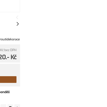
routídekorace
 Kč
bez DPH
20.- Kč
pondělí