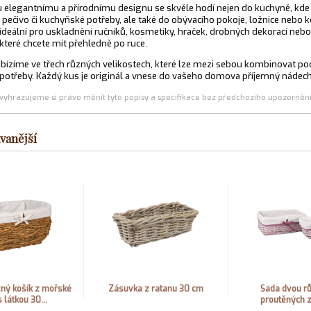
 elegantnímu a přírodnímu designu se skvěle hodí nejen do kuchyně, kde
 pečivo či kuchyňské potřeby, ale také do obývacího pokoje, ložnice nebo 
ideální pro uskladnění ručníků, kosmetiky, hraček, drobných dekorací nebo
které chcete mít přehledně po ruce.
bízíme ve třech různých velikostech, které lze mezi sebou kombinovat po
 potřeby. Každý kus je originál a vnese do vašeho domova příjemný nádech
(vyhrazujeme si právo měnit tyto popisy a specifikace bez předchozího upozornění
vanější
žný košík z mořské
Zásuvka z ratanu 30 cm
Sada dvou r
 látkou 30...
proutěných 