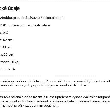
cké údaje
výrobku:
proutěná zásuvka / dekorační koš
riál:
loupané vrbové proutí bělené
a:
bílá
a:
42 cm
:
30 cm
a:
20 cm
tnost:
1,0 kg
ití:
interiér
změry se mohou mírně lišit z důvodu ručního zpracování. Tyto drobné od
součástí ruční výroby a podtrhují jedinečnost každého kusu.
ásuvka bělená o délce
42 cm
je ručně upletena z vysoce kvalitního loupané
šťuje pevnost a dlouhou životnost. Praktické úchyty po stranách umožňují 
manipulaci při každodenním používání.