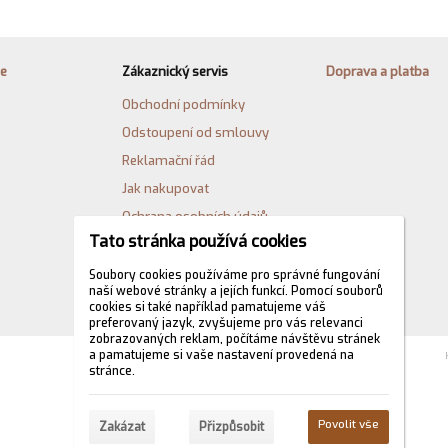
ie
Zákaznický servis
Doprava a platba
Obchodní podmínky
Odstoupení od smlouvy
Reklamační řád
Jak nakupovat
Ochrana osobních údajů
Tato stránka používá cookies
Cookies
Formulář pro odstoupení od
Soubory cookies používáme pro správné fungování
naší webové stránky a jejích funkcí. Pomocí souborů
kupní smlouvy
cookies si také například pamatujeme váš
preferovaný jazyk, zvyšujeme pro vás relevanci
zobrazovaných reklam, počítáme návštěvu stránek
a pamatujeme si vaše nastavení provedená na
stránce.
Povolit vše
Zakázat
Přizpůsobit