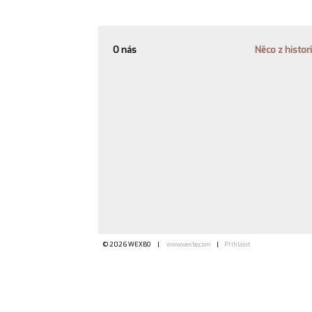
O nás
Něco z histor
© 2026 WEXBO |
www.wexbo.com
|
Přihlásit