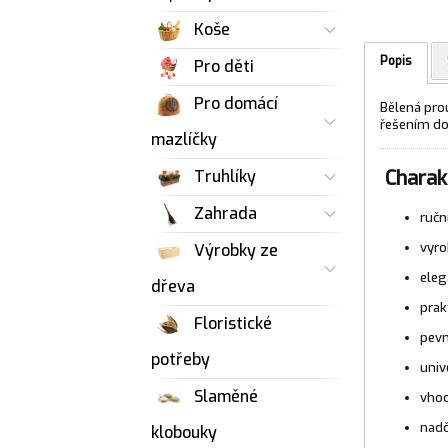
Koše
Popis
Pro děti
Pro domácí
Bělená pro
řešením do 
mazlíčky
Charakt
Truhlíky
Zahrada
ručn
vyro
Výrobky ze
eleg
dřeva
prak
Floristické
pevn
potřeby
univ
Slaměné
vhod
nadč
klobouky