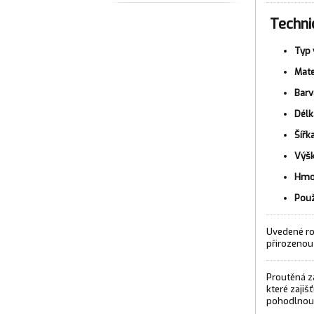
Techni
Typ 
Mate
Barv
Délk
Šířka
Výšk
Hmo
Použ
Uvedené ro
přirozenou 
Proutěná z
které zaji
pohodlnou 