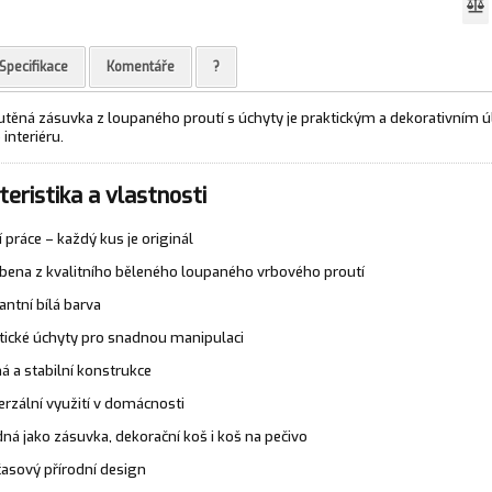
Specifikace
Komentáře
?
utěná zásuvka z loupaného proutí s úchyty je praktickým a dekorativním
interiéru.
eristika a vlastnosti
í práce – každý kus je originál
bena z kvalitního běleného loupaného vrbového proutí
antní bílá barva
tické úchyty pro snadnou manipulaci
á a stabilní konstrukce
erzální využití v domácnosti
ná jako zásuvka, dekorační koš i koš na pečivo
asový přírodní design