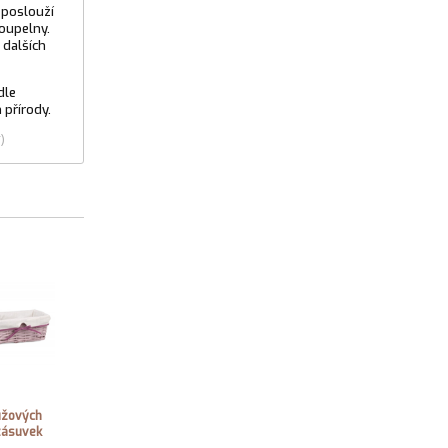
 poslouží
koupelny.
 dalších
dle
 přírody.
)
ůžových
zásuvek