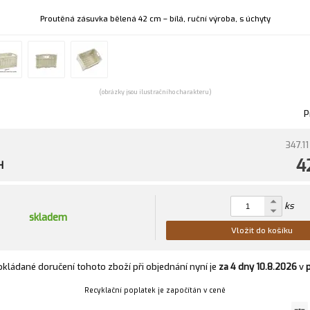
Proutěná zásuvka bělená 42 cm – bílá, ruční výroba, s úchyty
(obrázky jsou ilustračního charakteru)
P
347.11
4
H
ks
skladem
Vložit do košíku
kládané doručení tohoto zboží při objednání nyní je
za 4 dny
10.8.2026
v
Recyklační poplatek je započítán v ceně