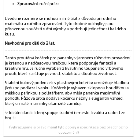
Zpracování:
ruční práce
Uvedené rozměry se mohou mírně lišit z důvodu přírodního
materiálu a ručního zpracování. Tyto drobné odchylky jsou
přirozenou součástí ruční výroby a podtrhují jedinečnost každého
kusu.
Nevhodné pro děti do 3 let.
Tento proutěný kočárek pro panenky v jemném růžovém provedení
je krásnou a nadčasovou hračkou, která podporuje fantazii a
kreativní hru. Je ručně vyroben z kvalitního loupaného vrbového
proutí, které zajišťuje pevnost, stabilitu a dlouhou životnost.
Stabilní bukový podvozek s plastovými kolečky umožňuje hladkou
jízdu po podlaze i venku. Kočárek je vybaven sklopnou boudičkou a
měkkou peřinkou s polštářkem, aby měla panenka maximální
pohodlí. Růžová látka dodává kočárku něžný a elegantní vzhled,
který si malé maminky okamžitě zamilují.
✨ Ideální dárek, který spojuje tradiční řemeslo, kvalitu a radost ze
hry. ✨
(vyhrazujeme si právo měnit tyto popisy a specifikace bez předchozího
upozornění)