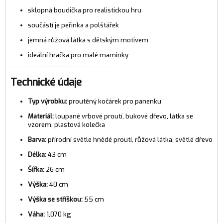
sklopná boudička pro realistickou hru
součástí je peřinka a polštářek
jemná růžová látka s dětským motivem
ideální hračka pro malé maminky
Technické údaje
Typ výrobku:
proutěný kočárek pro panenku
Materiál:
loupané vrbové proutí, bukové dřevo, látka se
vzorem, plastová kolečka
Barva:
přírodní světle hnědé proutí, růžová látka, světlé dřevo
Délka:
43 cm
Šířka:
26 cm
Výška:
40 cm
Výška se stříškou:
55 cm
Váha:
1,070 kg