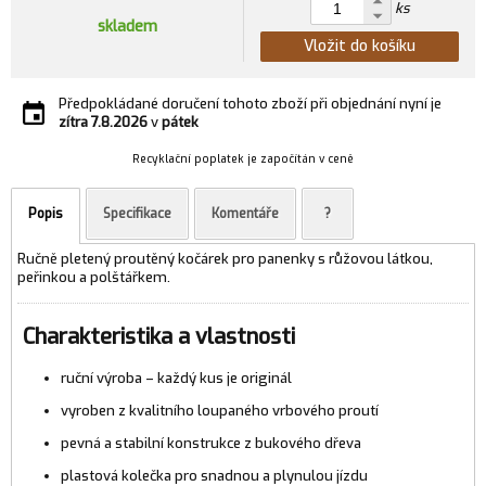
ks
skladem
Vložit do košíku
Předpokládané doručení tohoto zboží při objednání nyní je
zítra
7.8.2026
v
pátek
Recyklační poplatek je započítán v ceně
Popis
Specifikace
Komentáře
?
Ručně pletený proutěný kočárek pro panenky s růžovou látkou,
peřinkou a polštářkem.
Charakteristika a vlastnosti
ruční výroba – každý kus je originál
vyroben z kvalitního loupaného vrbového proutí
pevná a stabilní konstrukce z bukového dřeva
plastová kolečka pro snadnou a plynulou jízdu