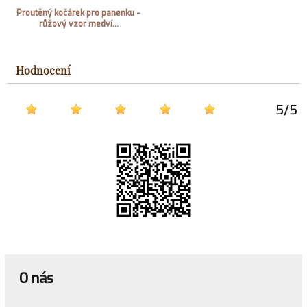
Proutěný kočárek pro panenku -
růžový vzor medví...
Hodnocení
5
/
5
O nás