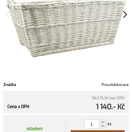
Značka
Proutídekorace
942.15 Kč
bez DPH
1 140.- Kč
Cena s DPH
ks
skladem