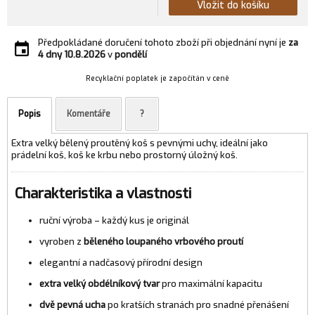
Vložit do košíku
Předpokládané doručení tohoto zboží při objednání nyní je
za
4 dny
10.8.2026
v
pondělí
Recyklační poplatek je započítán v ceně
Popis
Komentáře
?
Extra velký bělený proutěný koš s pevnými uchy, ideální jako
prádelní koš, koš ke krbu nebo prostorný úložný koš.
Charakteristika a vlastnosti
ruční výroba – každý kus je originál
vyroben z
běleného loupaného vrbového proutí
elegantní a nadčasový přírodní design
extra velký obdélníkový tvar
pro maximální kapacitu
dvě pevná ucha
po kratších stranách pro snadné přenášení