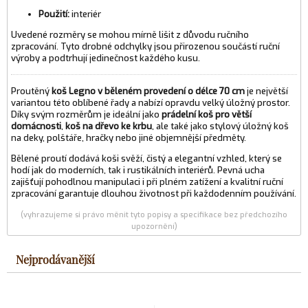
Použití:
interiér
Uvedené rozměry se mohou mírně lišit z důvodu ručního
zpracování. Tyto drobné odchylky jsou přirozenou součástí ruční
výroby a podtrhují jedinečnost každého kusu.
Proutěný
koš Legno v běleném provedení o délce 70 cm
je největší
variantou této oblíbené řady a nabízí opravdu velký úložný prostor.
Díky svým rozměrům je ideální jako
prádelní koš pro větší
domácnosti
,
koš na dřevo ke krbu
, ale také jako stylový úložný koš
na deky, polštáře, hračky nebo jiné objemnější předměty.
Bělené proutí dodává koši svěží, čistý a elegantní vzhled, který se
hodí jak do moderních, tak i rustikálních interiérů. Pevná ucha
zajišťují pohodlnou manipulaci i při plném zatížení a kvalitní ruční
zpracování garantuje dlouhou životnost při každodenním používání.
(vyhrazujeme si právo měnit tyto popisy a specifikace bez předchozího
upozornění)
Nejprodávanější