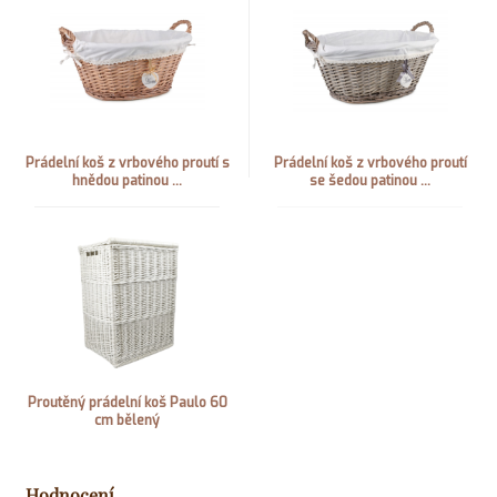
Prádelní koš z vrbového proutí s
Prádelní koš z vrbového proutí
hnědou patinou ...
se šedou patinou ...
Proutěný prádelní koš Paulo 60
cm bělený
Hodnocení