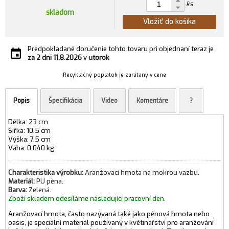
ks
skladom
Vložiť do košíka
Predpokladané doručenie tohto tovaru pri objednaní teraz je
za 2 dni
11.8.2026
v
utorok
Recyklačný poplatok je zarátaný v cene
Popis
Špecifikácia
Video
Komentáre
?
Délka: 23 cm
Šířka: 10,5 cm
Výška: 7,5 cm
Váha: 0,040 kg
Charakteristika výrobku:
Aranžovací hmota na mokrou vazbu.
Materiál:
PU pěna.
Barva:
Zelená.
Zboží skladem odesíláme následující pracovní den.
Aranžovací hmota, často nazývaná také jako pěnová hmota nebo
oasis, je speciální materiál používaný v květinářství pro aranžování