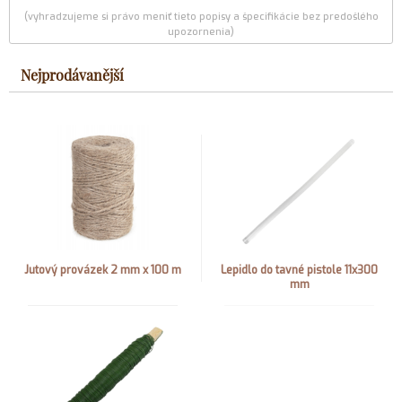
(vyhradzujeme si právo meniť tieto popisy a špecifikácie bez predošlého
upozornenia)
Nejprodávanější
Jutový provázek 2 mm x 100 m
Lepidlo do tavné pistole 11x300
mm