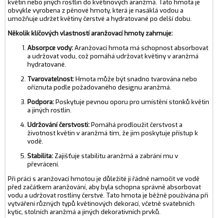
květin nebo jiných rostlin do květinových aranžmá. Tato hmota je
obvykle vyrobena z pěnové hmoty, která je nasáklá vodou a
umožňuje udržet květiny čerstvé a hydratované po delší dobu.
Několik klíčových vlastností aranžovací hmoty zahrnuje:
Absorpce vody:
Aranžovací hmota má schopnost absorbovat
a udržovat vodu, což pomáhá udržovat květiny v aranžmá
hydratované.
Tvarovatelnost:
Hmota může být snadno tvarována nebo
oříznuta podle požadovaného designu aranžmá.
Podpora:
Poskytuje pevnou oporu pro umístění stonků květin
a jiných rostlin.
Udržování čerstvosti:
Pomáhá prodloužit čerstvost a
životnost květin v aranžmá tím, že jim poskytuje přístup k
vodě.
Stabilita:
Zajišťuje stabilitu aranžmá a zabrání mu v
převrácení.
Při práci s aranžovací hmotou je důležité ji řádně namočit ve vodě
před začátkem aranžování, aby byla schopna správně absorbovat
vodu a udržovat rostliny čerstvé. Tato hmota je běžně používána při
vytváření různých typů květinových dekorací, včetně svatebních
kytic, stolních aranžmá a jiných dekorativních prvků.