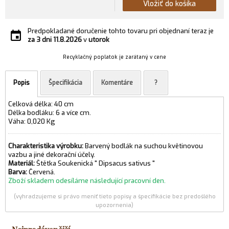
Vložiť do košíka
Predpokladané doručenie tohto tovaru pri objednaní teraz je
za 3 dni
11.8.2026
v
utorok
Recyklačný poplatok je zarátaný v cene
Popis
Špecifikácia
Komentáre
?
Celková délka: 40 cm
Délka bodláku: 6 a více cm.
Váha: 0,020 Kg
Charakteristika výrobku:
Barvený bodlák na suchou květinovou
vazbu a jiné dekorační účely.
Materiál:
Štětka Soukenická " Dipsacus sativus "
Barva:
Červená.
Zboží skladem odesíláme následující pracovní den.
(vyhradzujeme si právo meniť tieto popisy a špecifikácie bez predošlého
upozornenia)