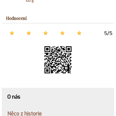
100 g
Hodnocení
5
/
5
O nás
Něco z historie