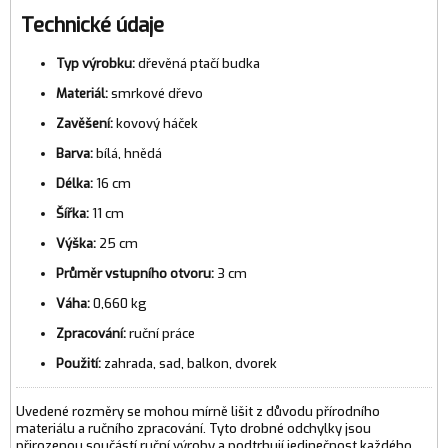
Technické údaje
Typ výrobku:
dřevěná ptačí budka
Materiál:
smrkové dřevo
Zavěšení:
kovový háček
Barva:
bílá, hnědá
Délka:
16 cm
Šířka:
11 cm
Výška:
25 cm
Průměr vstupního otvoru:
3 cm
Váha:
0,660 kg
Zpracování:
ruční práce
Použití:
zahrada, sad, balkon, dvorek
Uvedené rozměry se mohou mírně lišit z důvodu přírodního
materiálu a ručního zpracování. Tyto drobné odchylky jsou
přirozenou součástí ruční výroby a podtrhují jedinečnost každého