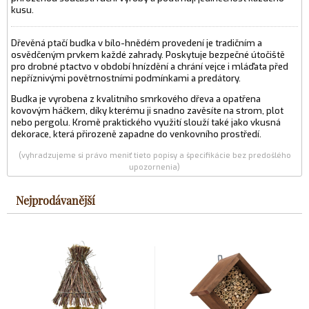
kusu.
Dřevěná ptačí budka v bílo-hnědém provedení je tradičním a
osvědčeným prvkem každé zahrady. Poskytuje bezpečné útočiště
pro drobné ptactvo v období hnízdění a chrání vejce i mláďata před
nepříznivými povětrnostními podmínkami a predátory.
Budka je vyrobena z kvalitního smrkového dřeva a opatřena
kovovým háčkem, díky kterému ji snadno zavěsíte na strom, plot
nebo pergolu. Kromě praktického využití slouží také jako vkusná
dekorace, která přirozeně zapadne do venkovního prostředí.
(vyhradzujeme si právo meniť tieto popisy a špecifikácie bez predošlého
upozornenia)
Nejprodávanější