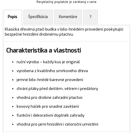
Recyklačný poplatok je zarátaný v cene
Popis
Špecifikácia
Komentáre
?
Klasická dřevěná ptačí budka v bílo-hnědém provedení poskytující
bezpečné hnízdění drobnému ptactvu.
Charakteristika a vlastnosti
ruční výroba – každý kus je originál
vyrobena z kvalitního smrkového dřeva
jemné bílo-hnědé barevné provedení
chrání ptáky před deštěm, větrem i predátory
vhodná pro drobné zahradní ptactvo
kovový háček pro snadné zavěšení
funkční i dekorativní doplněk zahrady
vhodná pro jarní hnízdění i celoroční umístění