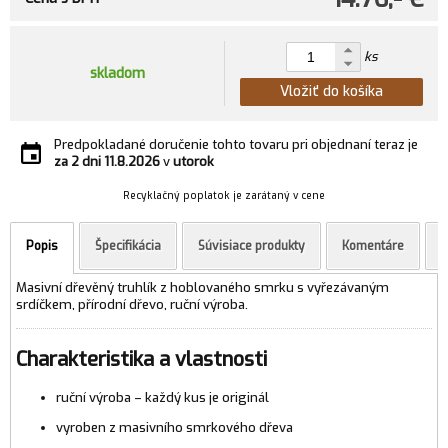
ks
skladom
Vložiť do košíka
Predpokladané doručenie tohto tovaru pri objednaní teraz je
za 2 dni
11.8.2026
v
utorok
Recyklačný poplatok je zarátaný v cene
Popis
Špecifikácia
Súvisiace produkty
Komentáre
Masivní dřevěný truhlík z hoblovaného smrku s vyřezávaným
srdíčkem, přírodní dřevo, ruční výroba.
Charakteristika a vlastnosti
ruční výroba – každý kus je originál
vyroben z masivního smrkového dřeva