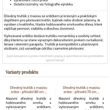
Zpracování: ruční práce
Ostatní rozměry: viz fotografie výrobku
Dřevěný truhlík z masivu se srdíčkem je krásným a praktickým
doplňkem pro pěstování květin, bylinek nebo drobné zeleniny. Je
vyroben z kvalitního, hladce hoblovaného smrkového dřeva, které
zajišťuje pevnost, stabilitu a dlouhou životnost.
Vyřezávané srdíčko dodává truhlíku romantický a osobitý vzhled,
díky kterému se stane výrazným dekorativním prvkem na balkoně,
terase i okenním parapetu. Truhlík je kompatibilní s plastovými
vložkami, což usnadňuje údržbu i samotné pěstování.
(vyhradzujeme si právo meniť tieto popisy a špecifikácie bez predošlého
upozornenia)
Varianty produktu
Dřevěný truhlík z masivu
Dřevěný truhlík z masivu
srdce - přírodní 80 cm ...
srdce - přírodní 70 cm ...
Masivní dřevěný truhlík z
Masivní dřevěný truhlík z
hoblovaného smrku s
hoblovaného smrku s
vyřezávaným srdíčkem,
vyřezávaným srdíčkem,