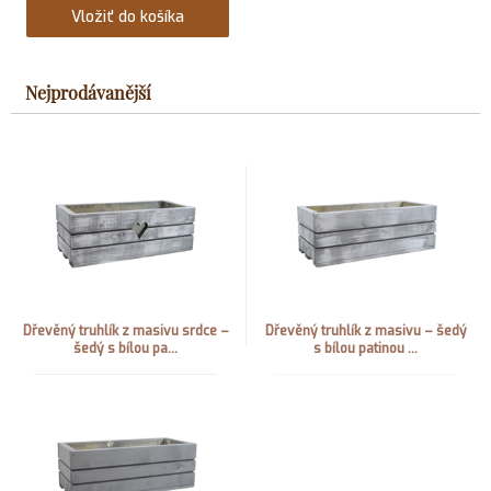
Vložiť do košíka
Nejprodávanější
Dřevěný truhlík z masivu srdce –
Dřevěný truhlík z masivu – šedý
šedý s bílou pa...
s bílou patinou ...