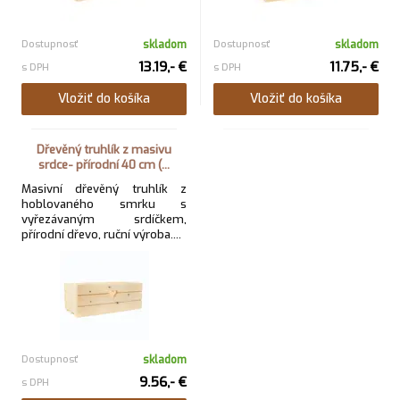
Dostupnosť
skladom
Dostupnosť
skladom
13.19,- €
11.75,- €
s DPH
s DPH
Vložiť do košíka
Vložiť do košíka
Dřevěný truhlík z masivu
srdce- přírodní 40 cm (...
Masivní dřevěný truhlík z
hoblovaného smrku s
vyřezávaným srdíčkem,
přírodní dřevo, ruční výroba....
Dostupnosť
skladom
9.56,- €
s DPH