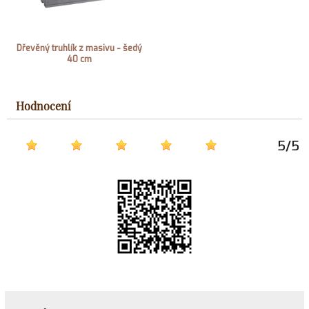
Dřevěný truhlík z masivu - šedý
40 cm
Hodnocení
5
/
5