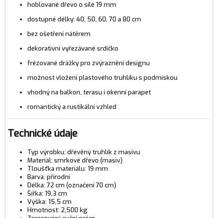
hoblované dřevo o síle 19 mm
dostupné délky: 40, 50, 60, 70 a 80 cm
bez ošetření nátěrem
dekorativní vyřezávané srdíčko
frézované drážky pro zvýraznění designu
možnost vložení plastového truhlíku s podmiskou
vhodný na balkon, terasu i okenní parapet
romantický a rustikální vzhled
Technické údaje
Typ výrobku: dřevěný truhlík z masivu
Materiál: smrkové dřevo (masiv)
Tloušťka materiálu: 19 mm
Barva: přírodní
Délka: 72 cm (označení 70 cm)
Šířka: 19,3 cm
Výška: 15,5 cm
Hmotnost: 2,500 kg