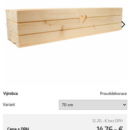
Výrobca
Proutídekorace
Variant
12.20,- €
bez DPH
14.76,- €
Cena s DPH