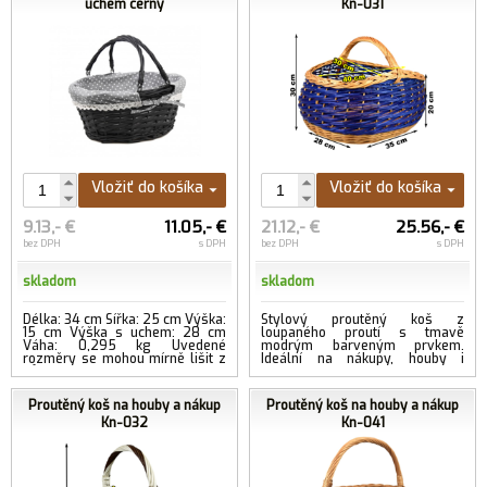
uchem černý
Kn-031
Vložiť do košíka
Vložiť do košíka
9.13,- €
11.05,- €
21.12,- €
25.56,- €
bez DPH
s DPH
bez DPH
s DPH
skladom
skladom
Délka: 34 cm Šířka: 25 cm Výška:
Stylový proutěný koš z
15 cm Výška s uchem: 28 cm
loupaného proutí s tmavě
Váha: 0,295 kg Uvedené
modrým barveným prvkem.
rozměry se mohou mírně lišit z
Ideální na nákupy, houby i
důvodu ručního zpracování....
pikniky. Ruční práce, pevné ucho
...viac
a originální vzhle...
...viac
Proutěný koš na houby a nákup
Proutěný koš na houby a nákup
Kn-032
Kn-041