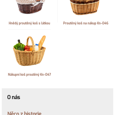
Hnědý proutěný koš s látkou
Proutěný koš na nákup Kn-046
Nákupní koš proutěný Kn-047
O nás
Něco z historie