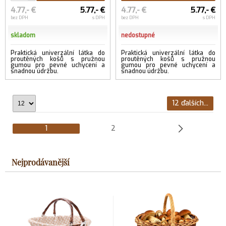
4.77,- €
5.77,- €
4.77,- €
5.77,- €
bez DPH
s DPH
bez DPH
s DPH
skladom
nedostupné
Praktická univerzální látka do
Praktická univerzální látka do
proutěných košů s pružnou
proutěných košů s pružnou
gumou pro pevné uchycení a
gumou pro pevné uchycení a
snadnou údržbu.
snadnou údržbu.
12 ďalších...
1
2
Nejprodávanější