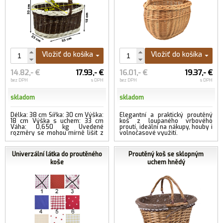
Vložiť do košíka
Vložiť do košíka
14.82,- €
17.93,- €
16.01,- €
19.37,- €
bez DPH
s DPH
bez DPH
s DPH
skladom
skladom
Délka: 38 cm Šířka: 30 cm Výška:
Elegantní a praktický proutěný
18 cm Výška s uchem: 33 cm
koš z loupaného vrbového
Váha: 0,650 kg Uvedené
proutí, ideální na nákupy, houby i
rozměry se mohou mírně lišit z
volnočasové využití.
důvodu ručního zpracování....
...viac
Univerzální látka do proutěného
Proutěný koš se sklopným
koše
uchem hnědý