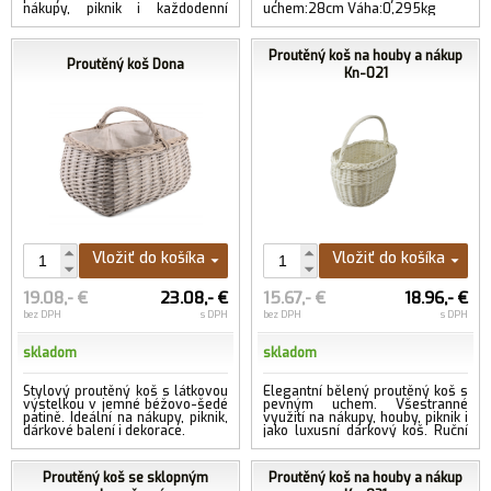
nákupy, piknik i každodenní
uchem:28cm Váha:0,295kg
použití.
Proutěný koš na houby a nákup
Proutěný koš Dona
Kn-021
Vložiť do košíka
Vložiť do košíka
19.08,- €
23.08,- €
15.67,- €
18.96,- €
bez DPH
s DPH
bez DPH
s DPH
skladom
skladom
Stylový proutěný koš s látkovou
Elegantní bělený proutěný koš s
výstelkou v jemné béžovo-šedé
pevným uchem. Všestranné
patině. Ideální na nákupy, piknik,
využití na nákupy, houby, piknik i
dárkové balení i dekorace.
jako luxusní dárkový koš. Ruční
práce, přírodní styl....
...viac
Proutěný koš se sklopným
Proutěný koš na houby a nákup