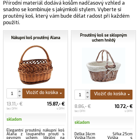
Přírodní materiál dodává košům nadčasový vzhled a
snadno se kombinuje s jakýmkoli stylem. Vyberte si
proutěný koš, který vám bude dělat radost při každém
použití.
Proutěný koš se sklopným
Nákupní koš proutěný Alana
uchem hnědý
Vložiť do košíka
Vložiť do košíka
13.11,- €
15.87,- €
8.86,- €
10.72,- €
bez DPH
s DPH
bez DPH
s DPH
skladom
skladom
Elegantní proutěný nákupní koš
Alana z loupaného proutí s
Délka:34cm Šířka:25cm
pevným uchem. Ideální na
Výška:15cm Výška s