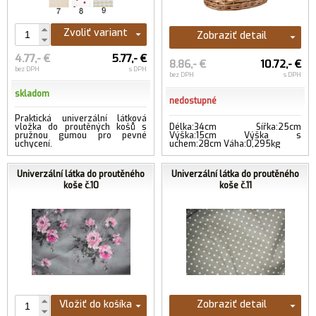
Zvoliť variant
Zobraziť detail
4.77,- €
5.77,- €
8.86,- €
10.72,- €
bez DPH
s DPH
bez DPH
s DPH
skladom
nedostupné
Praktická univerzální látková
vložka do proutěných košů s
Délka:34cm Šířka:25cm
pružnou gumou pro pevné
Výška:15cm Výška s
uchycení.
uchem:28cm Váha:0,295kg
Univerzální látka do proutěného
Univerzální látka do proutěného
koše č.10
koše č.11
Vložiť do košíka
Zobraziť detail