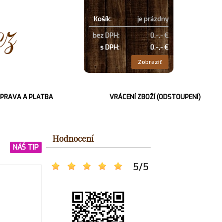
Košík:
je prázdny
bez DPH:
0.-,- €
s DPH:
0.-,- €
Zobraziť
PRAVA A PLATBA
VRÁCENÍ ZBOŽÍ (ODSTOUPENÍ)
Hodnocení
NÁŠ TIP
5
/
5