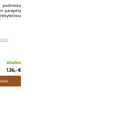
 podmiska
í parapety
řebytečnou
skladom
1.36,- €
ošíka