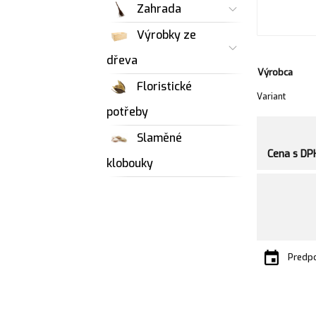
Zahrada
Výrobky ze
dřeva
Výrobca
Floristické
Variant
potřeby
Slaměné
Cena s DP
klobouky
Predpo