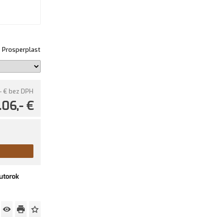
Prosperplast
- €
bez DPH
.06,- €
utorok