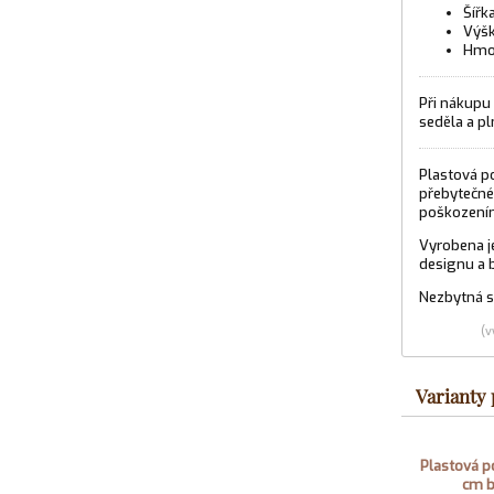
Šířk
Výšk
Hmot
Při nákupu 
seděla a pl
Plastová p
přebytečné 
poškozením
Vyrobena je
designu a b
Nezbytná so
(v
Varianty
Plastová 
cm b