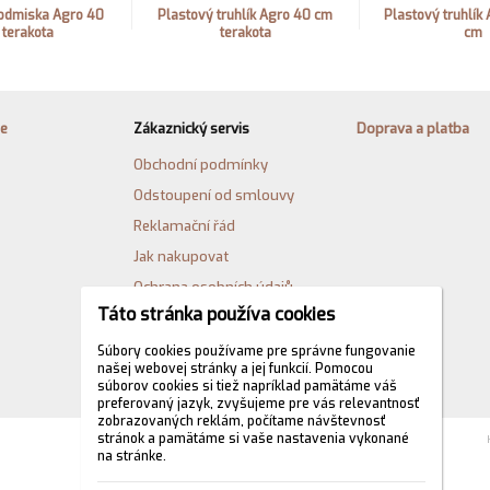
odmiska Agro 40
Plastový truhlík Agro 40 cm
Plastový truhlík 
 terakota
terakota
cm
ie
Zákaznický servis
Doprava a platba
Obchodní podmínky
Odstoupení od smlouvy
Reklamační řád
Jak nakupovat
Ochrana osobních údajů
Táto stránka používa cookies
Cookies
Formulář pro odstoupení od
Súbory cookies používame pre správne fungovanie
našej webovej stránky a jej funkcií. Pomocou
kupní smlouvy
súborov cookies si tiež napríklad pamätáme váš
preferovaný jazyk, zvyšujeme pre vás relevantnosť
zobrazovaných reklám, počítame návštevnosť
stránok a pamätáme si vaše nastavenia vykonané
na stránke.