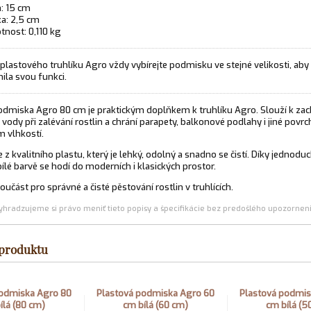
a: 15 cm
a: 2,5 cm
nost: 0,110 kg
plastového truhlíku Agro vždy vybírejte podmisku ve stejné velikosti, aby
nila svou funkci.
odmiska Agro 80 cm je praktickým doplňkem k truhlíku Agro. Slouží k zac
vody při zalévání rostlin a chrání parapety, balkonové podlahy i jiné povrc
 vlhkostí.
 z kvalitního plastu, který je lehký, odolný a snadno se čistí. Díky jednod
ílé barvě se hodí do moderních i klasických prostor.
učást pro správné a čisté pěstování rostlin v truhlících.
yhradzujeme si právo meniť tieto popisy a špecifikácie bez predošlého upozornen
 produktu
podmiska Agro 80
Plastová podmiska Agro 60
Plastová podmis
ílá (80 cm)
cm bílá (60 cm)
cm bílá (5