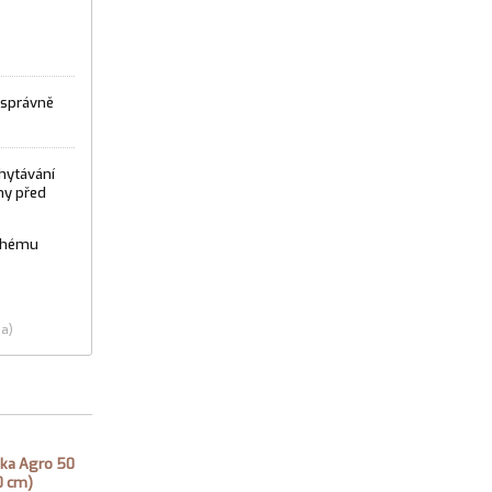
 správně
hytávání
hy před
uchému
ia)
ka Agro 50
0 cm)