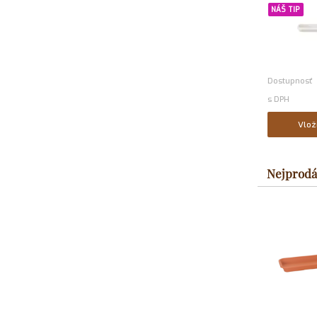
NÁŠ TIP
Dostupnosť
s DPH
Vlož
Nejprodá