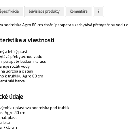
Špecifikácia
Súvisiace produkty
Komentáre
?
ová podmiska Agro 80 cm chrání parapety a zachytává přebytečnou vodu z t
eristika a vlastnosti
ný a lehký plast
ytává přebytečnou vodu
ní parapety, balkon i terasu
aňuje rozlití vody
ná údržba a čištění
no k truhlíku Agro 80 cm
rní bílá barva
cké údaje
výrobku: plastová podmiska pod truhlík
l: Agro 80 cm
riál: plast
a: bílá
a: 77,5 cm