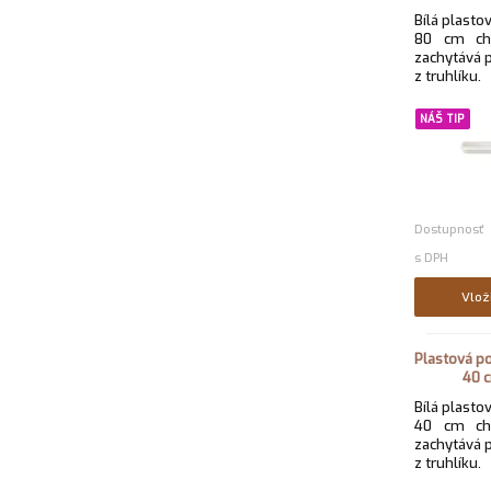
Bílá plast
80 cm chr
zachytává 
z truhlíku.
NÁŠ TIP
Dostupnosť
s DPH
Vlož
Plastová p
40 
Bílá plast
40 cm chr
zachytává 
z truhlíku.