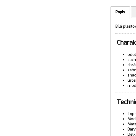
Popis
Bílá plast
Charakt
odol
zach
chrá
zabr
snad
urče
mode
Techni
Typ 
Mode
Mate
Barv
Délk