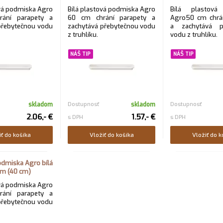
ová podmiska Agro
Bílá plastová podmiska Agro
Bílá plastová
ání parapety a
60 cm chrání parapety a
Agro50 cm chrán
přebytečnou vodu
zachytává přebytečnou vodu
a zachytává p
z truhlíku.
vodu z truhlíku.
NÁŠ TIP
NÁŠ TIP
skladom
Dostupnosť
skladom
Dostupnosť
2.06,- €
1.57,- €
s DPH
s DPH
iť do košíka
Vložiť do košíka
Vložiť do k
odmiska Agro bílá
cm (40 cm)
ová podmiska Agro
ání parapety a
přebytečnou vodu