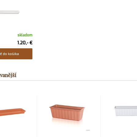
skladom
1.20,- €
iť do košíka
vanější