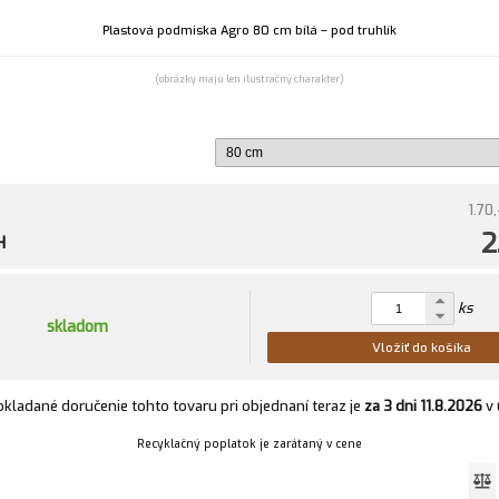
Plastová podmiska Agro 80 cm bílá – pod truhlík
(obrázky majú len ilustračný charakter)
1.70,
2
H
ks
skladom
Vložiť do košíka
kladané doručenie tohto tovaru pri objednaní teraz je
za 3 dni
11.8.2026
v
Recyklačný poplatok je zarátaný v cene