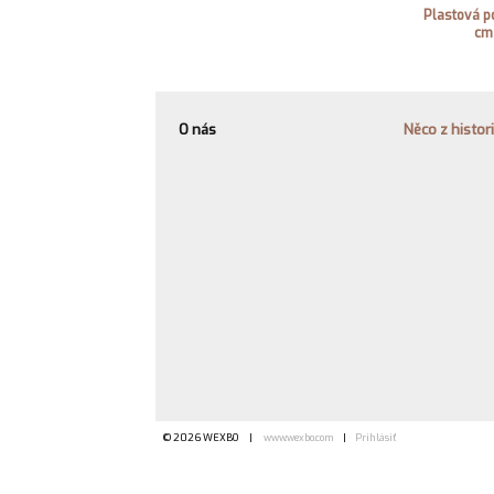
Plastová p
cm
O nás
Něco z histor
© 2026 WEXBO |
www.wexbo.com
|
Prihlásiť