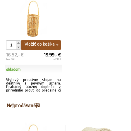
Vložiť do košíka
16.52,- €
19.99,- €
bez DPH
s DPH
skladom
Stylový proutěný stojan na
deštníky s pevným uchem.
Praktický úložný doplněk z
přírodního proutí do předsíně či
chodby.
Nejprodávanější