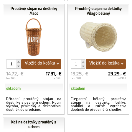
Proutěný stojan na deštníky
Proutěný stojan na deštníky
Maco
Vilago bělený
Vložiť do košíka
Vložiť do košíka
14.72,- €
17.81,- €
19.25,- €
23.29,- €
bez DPH
s DPH
bez DPH
s DPH
skladom
skladom
Přírodní proutěný stojan na
Elegantní bělený proutěný
deštníky s pevným uchem. Ruční
stojan na deštníky. Lehký,
výroba, praktický a dekorativní
stabilní a ručně vyrobený
doplněk do předsíně.
doplněk do předsíně či chodby.
Koš na deštníky proutěný s
uchem