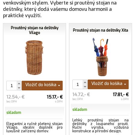
venkovským stylem. Vyberte si proutěný stojan na
deštníky, který dodá vašemu domovu harmonii a
praktické využití.
Proutěný stojan na deštníky
Proutěný stojan na deštníky Xita
Vilago
Vložiť do košíka
Vložiť do košíka
14.72,- €
17.81,- €
12.54,- €
15.17,- €
bez DPH
s DPH
bez DPH
s DPH
skladom
skladom
Lehký proutěný stojan na
Elegantní a ručně pletený stojan
deštníky z loupaného proutí.
Vilago, ideální doplněk pro
Ruční výroba, vzdušná
luxusně zařízený domov.
konstrukce a přírodní design.