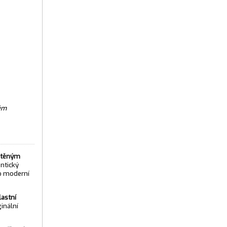
ném
utěným
entický
po moderní
lastní
ginální