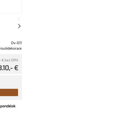
Dv-011
routídekorace
- €
bez DPH
3.10,- €
v
pondelok