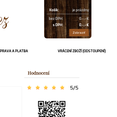
Košík:
je prázdny
bez DPH:
0.-,- €
s DPH:
0.-,- €
Zobraziť
PRAVA A PLATBA
VRÁCENÍ ZBOŽÍ (ODSTOUPENÍ)
Hodnocení
5
/
5