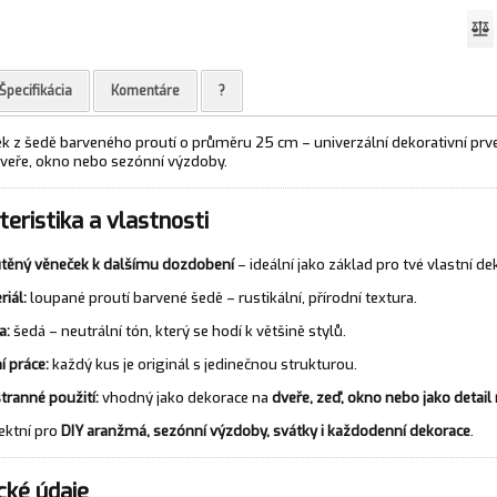
Špecifikácia
Komentáre
?
ek z šedě barveného proutí o průměru 25 cm – univerzální dekorativní prv
veře, okno nebo sezónní výzdoby.
eristika a vlastnosti
těný věneček k dalšímu dozdobení
– ideální jako základ pro tvé vlastní de
riál:
loupané proutí barvené šedě – rustikální, přírodní textura.
a:
šedá – neutrální tón, který se hodí k většině stylů.
í práce:
každý kus je originál s jedinečnou strukturou.
tranné použití:
vhodný jako dekorace na
dveře, zeď, okno nebo jako detail 
ektní pro
DIY aranžmá, sezónní výzdoby, svátky i každodenní dekorace
.
cké údaje