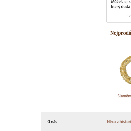
Můžeš jej z
který dodá 
(v
Nejprodá
Slaměný
O nás
Něco z histor