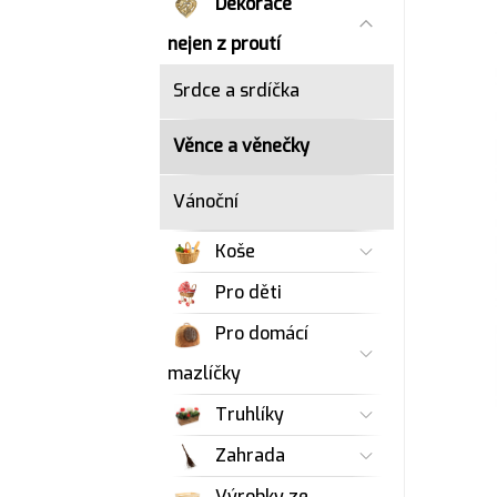
Dekorace
nejen z proutí
Srdce a srdíčka
Věnce a věnečky
Vánoční
Koše
Pro děti
Pro domácí
mazlíčky
Truhlíky
Zahrada
Výrobky ze