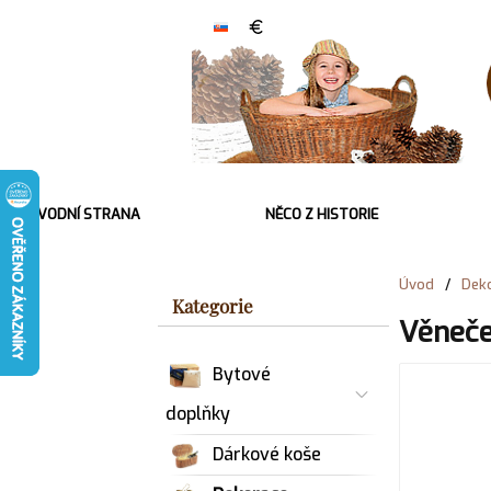
ÚVODNÍ STRANA
NĚCO Z HISTORIE
Úvod
/
Deko
Kategorie
Věneče
Bytové
doplňky
Dárkové koše