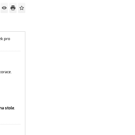
ek pro
korace.
na stole
.