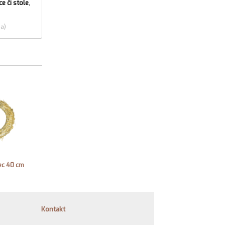
e či stole
,
ia)
ec 40 cm
Kontakt