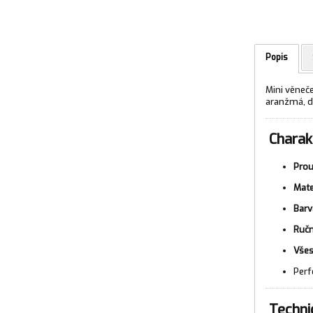
Popis
Mini věneč
aranžmá, d
Charakt
Prou
Mate
Barv
Ručn
Všes
Perf
Techni