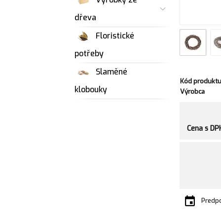
dřeva
Floristické
potřeby
Slaměné
Kód produkt
klobouky
Výrobca
Cena s DP
Predpo