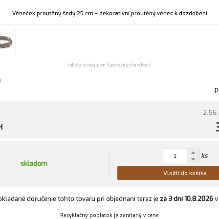
Věneček proutěný šedý 25 cm – dekorativní proutěný věnec k dozdobení
(obrázky majú len ilustračný charakter)
u
P
2.56,
H
ks
skladom
Vložiť do košíka
kladané doručenie tohto tovaru pri objednaní teraz je
za 3 dni
10.8.2026
Recyklačný poplatok je zarátaný v cene