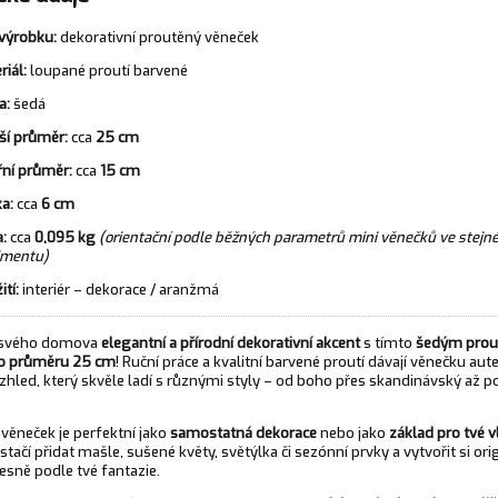
výrobku:
dekorativní proutěný věneček
riál:
loupané proutí barvené
a:
šedá
ší průměr:
cca
25 cm
řní průměr:
cca
15 cm
a:
cca
6 cm
:
cca
0,095 kg
(orientační podle běžných parametrů mini věnečků ve stej
imentu)
ití:
interiér – dekorace / aranžmá
 svého domova
elegantní a přírodní dekorativní akcent
s tímto
šedým pro
o průměru 25 cm
! Ruční práce a kvalitní barvené proutí dávají věnečku aut
vzhled, který skvěle ladí s různými styly – od boho přes skandinávský až 
věneček je perfektní jako
samostatná dekorace
nebo jako
základ pro tvé v
stačí přidat mašle, sušené květy, světýlka či sezónní prvky a vytvořit si ori
esně podle tvé fantazie.