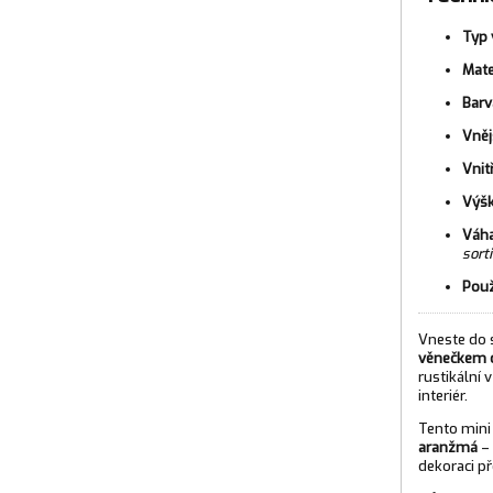
Typ 
Mate
Barv
Vněj
Vnit
Výšk
Váha
sort
Použ
Vneste do
věnečkem 
rustikální 
interiér.
Tento mini 
aranžmá
– 
dekoraci př