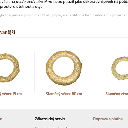
avěsit na
dveře, zeď nebo okno
, nebo použít jako
dekorativní prvek na poličc
prostoru útulnost a styl.
yhradzujeme si právo meniť tieto popisy a špecifikácie bez predošlého upozornen
vanější
 věnec 15 cm
Slaměný věnec 60 cm
Slaměný věn
ie
Zákaznický servis
Doprava a platba