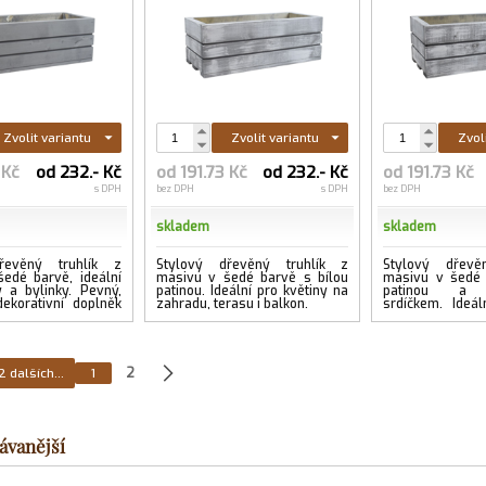
Zvolit variantu
Zvolit variantu
Zvol
 Kč
od 232.- Kč
od 191.73 Kč
od 232.- Kč
od 191.73 Kč
s DPH
bez DPH
s DPH
bez DPH
skladem
skladem
řevěný truhlík z
Stylový dřevěný truhlík z
Stylový dřevě
edé barvě, ideální
masivu v šedé barvě s bílou
masivu v šedé 
y a bylinky. Pevný,
patinou. Ideální pro květiny na
patinou a d
ekorativní doplněk
zahradu, terasu i balkon.
srdíčkem. Ideál
teriér....
...více
na zahradu, tera
2 dalších...
1
2
ávanější