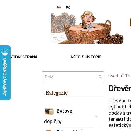
ÚVODNÍ STRANA
NĚCO Z HISTORIE
Úvod
/
Tru
Dřevěn
Kategorie
Dřevěné tr
bylinek i 
Bytové
dodává tru
terasu i d
doplňky
estetický