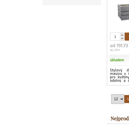
od 191.73
bez DPH
skladem
Stylový d
masivu v š
pro květin
odolný a d
pro každý ex
1
Nejprod