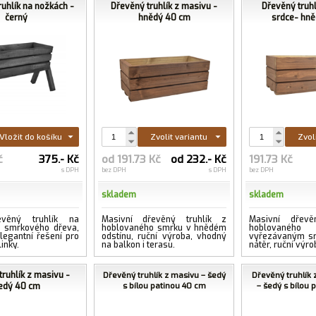
uhlík na nožkách -
Dřevěný truhlík z masivu -
Dřevěný truh
černý
hnědý 40 cm
srdce- hn
Vložit do košíku
Zvolit variantu
Zvol
č
375.- Kč
od 191.73 Kč
od 232.- Kč
191.73 Kč
s DPH
bez DPH
s DPH
bez DPH
skladem
skladem
evěný truhlík na
Masivní dřevěný truhlík z
Masivní dřevě
e smrkového dřeva,
hoblovaného smrku v hnědém
hoblovanéh
elegantní řešení pro
odstínu, ruční výroba, vhodný
vyřezávaným sr
linky.
na balkon i terasu.
nátěr, ruční výro
ruhlík z masivu -
Dřevěný truhlík z masivu – šedý
Dřevěný truhlík 
edý 40 cm
s bílou patinou 40 cm
– šedý s bílou 