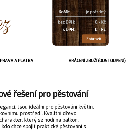
Košík:
je prázdný
bez DPH:
0.- Kč
s DPH:
0.- Kč
Zobrazit
PRAVA A PLATBA
VRÁCENÍ ZBOŽÍ (ODSTOUPENÍ)
lové řešení pro pěstování
eganci. Jsou ideální pro pěstování květin,
nkovnímu prostředí. Kvalitní dřevo
charakter, který se hodí na balkon,
 kdo chce spojit praktické pěstování s