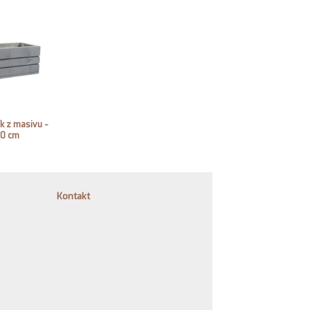
ík z masivu -
40 cm
Kontakt