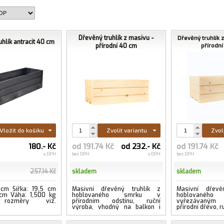
Dřevěný truhlík z masivu -
Dřevěný truhlík 
uhlík antracit 40 cm
přírodní 40 cm
přírodn
Vložit do košíku
Zvolit variantu
Zvol
č
180.- Kč
od 191.74 Kč
od 232.- Kč
od 191.74 Kč
s DPH
bez DPH
s DPH
bez DPH
257.14 Kč
skladem
skladem
 cm Šířka: 19,5 cm
Masivní dřevěný truhlík z
Masivní dřevě
 cm Váha: 1,500 kg
hoblovaného smrku v
hoblovanéh
 rozměry viz.
přírodním odstínu, ruční
vyřezávaným
výroba, vhodný na balkon i
přírodní dřevo, r
terasu.