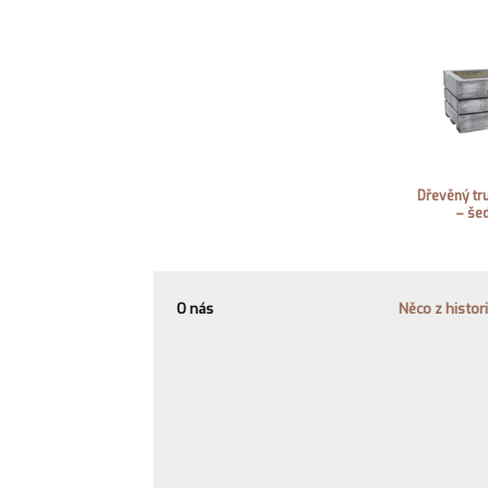
Dřevěný tru
– šed
O nás
Něco z histor