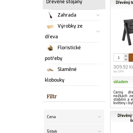
Dřevěné stojany
Dřevěný tr
Zahrada
Výrobky ze
dřeva
Floristické
potřeby
309.92 K
Slaměné
bez DPH
klobouky
skladem
Černý dř
Filtr
nožkách z
stabilní a 
květiny i by
Dřevěný t
Cena
š
Štítek