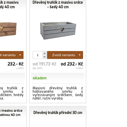
lík z masivu
Dřevěný truhlík z masivu srdce
ědý 40 cm
- šedý 40 cm
it variantu
Zvolit variantu
232.- Kč
od 191.73 Kč
od 232.- Kč
s DPH
bez DPH
s DPH
skladem
ný truhlík z
Masivní dřevěný truhlík z
o smrku s
hoblovaného smrku s
díčkem, hnědý
vyřezávaným srdíčkem, šedý
ba.
nátěr, ruční výroba.
z masivu srdce
Dřevěný truhlík přírodní 30 cm
patinou 40 cm