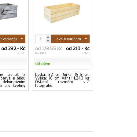
it variantu
Zvolit variantu
od 232.- Kč
od 173.55 Kč
od 210.- Kč
s DPH
bez DPH
s DPH
skladem
ný truhlík z
Délka: 32 cm Šířka: 19,5 cm
barvě s bílou
Výška: 16 cm Váha: 1,240 kg
ekorativním
Ostatní rozměry viz.
ní pro květiny
fotografie.
su i balkon.