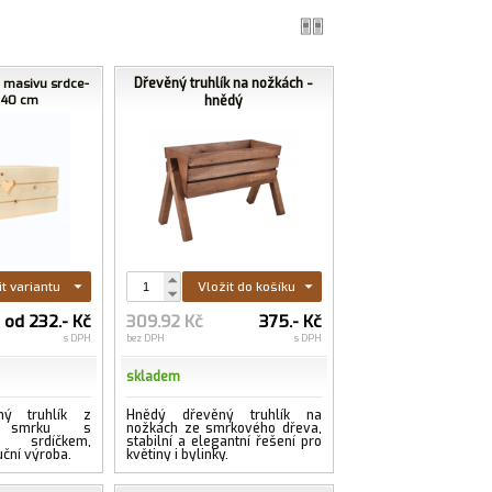
Dřevěný truhlík na nožkách -
z masivu srdce-
í 40 cm
hnědý
it variantu
Vložit do košíku
od 232.- Kč
309.92 Kč
375.- Kč
s DPH
bez DPH
s DPH
skladem
ný truhlík z
Hnědý dřevěný truhlík na
o smrku s
nožkách ze smrkového dřeva,
 srdíčkem,
stabilní a elegantní řešení pro
uční výroba.
květiny i bylinky.