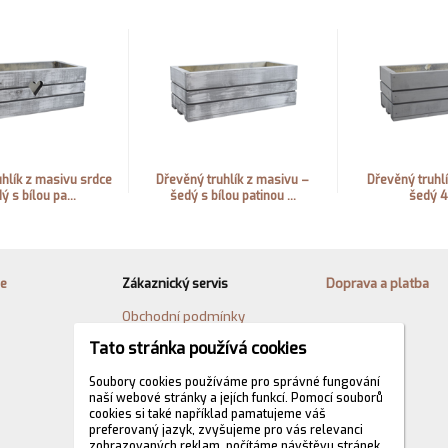
hlík z masivu srdce
Dřevěný truhlík z masivu –
Dřevěný truhl
ý s bílou pa...
šedý s bílou patinou ...
šedý 
ie
Zákaznický servis
Doprava a platba
Obchodní podmínky
Odstoupení od smlouvy
Tato stránka používá cookies
Reklamační řád
Soubory cookies používáme pro správné fungování
naší webové stránky a jejích funkcí. Pomocí souborů
Jak nakupovat
cookies si také například pamatujeme váš
Ochrana osobních údajů
preferovaný jazyk, zvyšujeme pro vás relevanci
zobrazovaných reklam, počítáme návštěvu stránek