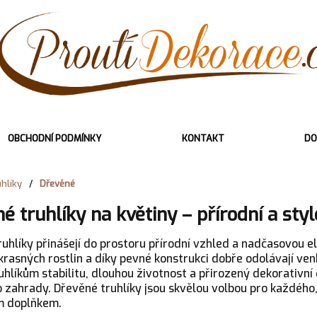
OBCHODNÍ PODMÍNKY
KONTAKT
DO
hlíky
/
Dřevěné
é truhlíky na květiny – přírodní a sty
uhlíky přinášejí do prostoru přírodní vzhled a nadčasovou el
okrasných rostlin a díky pevné konstrukci dobře odolávají ve
hlíkům stabilitu, dlouhou životnost a přirozený dekorativní 
o zahrady. Dřevěné truhlíky jsou skvělou volbou pro každého,
m doplňkem.