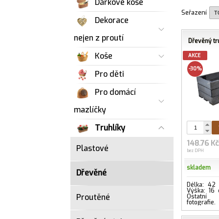
Dárkové koše
Seřazení
Dekorace
nejen z proutí
Dřevěný tr
Koše
AKCE
-30%
Pro děti
Pro domácí
mazlíčky
Truhlíky
148.76 K
Plastové
bez DPH
skladem
Dřevěné
Délka: 42
Výška: 16
Proutěné
Ostatní
fotografie.