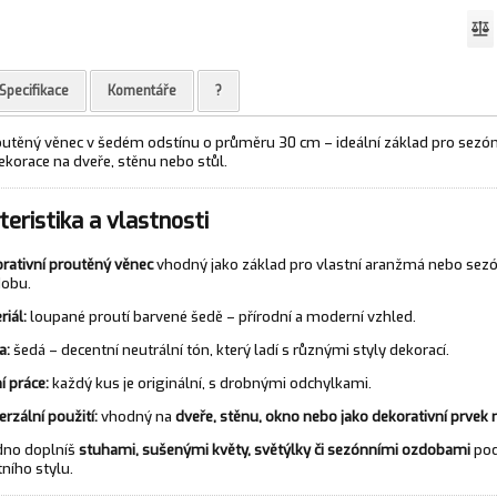
Specifikace
Komentáře
?
outěný věnec v šedém odstínu o průměru 30 cm – ideální základ pro sezón
ekorace na dveře, stěnu nebo stůl.
eristika a vlastnosti
rativní proutěný věnec
vhodný jako základ pro vlastní aranžmá nebo sez
obu.
riál:
loupané proutí barvené šedě – přírodní a moderní vzhled.
a:
šedá – decentní neutrální tón, který ladí s různými styly dekorací.
í práce:
každý kus je originální, s drobnými odchylkami.
erzální použití:
vhodný na
dveře, stěnu, okno nebo jako dekorativní prvek 
dno doplníš
stuhami, sušenými květy, světýlky či sezónními ozdobami
pod
tního stylu.