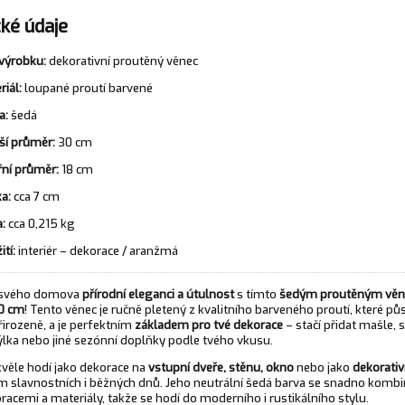
ké údaje
výrobku:
dekorativní proutěný věnec
riál:
loupané proutí barvené
a:
šedá
ší průměr:
30 cm
řní průměr:
18 cm
a:
cca 7 cm
:
cca 0,215 kg
ití:
interiér – dekorace / aranžmá
 svého domova
přírodní eleganci a útulnost
s tímto
šedým proutěným vě
0 cm
! Tento věnec je ručně pletený z kvalitního barveného proutí, které pů
řirozeně, a je perfektním
základem pro tvé dekorace
– stačí přidat mašle,
ýlka nebo jiné sezónní doplňky podle tvého vkusu.
kvěle hodí jako dekorace na
vstupní dveře, stěnu, okno
nebo jako
dekorativ
 slavnostních i běžných dnů. Jeho neutrální šedá barva se snadno kombi
racemi a materiály, takže se hodí do moderního i rustikálního stylu.