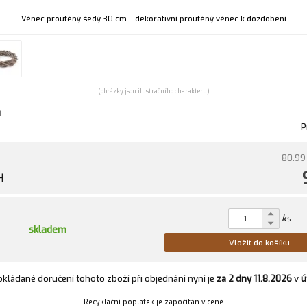
Věnec proutěný šedý 30 cm – dekorativní proutěný věnec k dozdobení
(obrázky jsou ilustračního charakteru)
u
P
80.99
H
ks
skladem
Vložit do košíku
kládané doručení tohoto zboží při objednání nyní je
za 2 dny
11.8.2026
v
ú
Recyklační poplatek je započítán v ceně