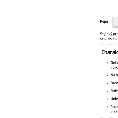
Popis
Stylový pr
celoroční d
Charakt
Deko
výzd
Mate
Barv
Ručn
Univ
Sna
vlas