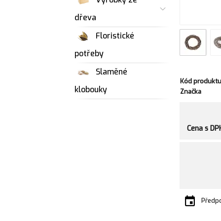
dřeva
Floristické
potřeby
Slaměné
Kód produkt
klobouky
Značka
Cena s DP
Předpo