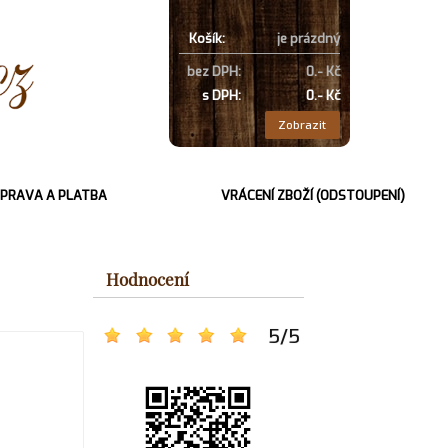
Košík:
je prázdný
bez DPH:
0.- Kč
s DPH:
0.- Kč
Zobrazit
PRAVA A PLATBA
VRÁCENÍ ZBOŽÍ (ODSTOUPENÍ)
Hodnocení
5
/
5