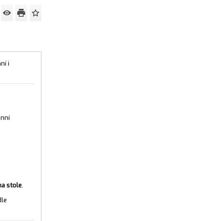
ní i
ónní
na stole
.
le