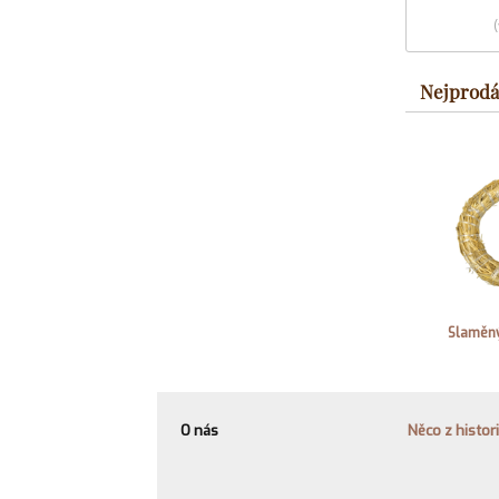
Nejprodá
Slaměný
O nás
Něco z histor