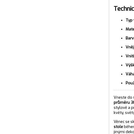
Technic
Typ 
Mate
Barv
Vněj
Vnit
Výšk
Váha
Použ
Vneste do
průměru 3
stylově a p
květy, svět
Věnec se s
stole
během
jinými deko