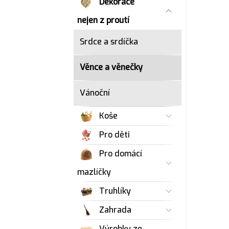
Dekorace
nejen z proutí
Srdce a srdíčka
Věnce a věnečky
Vánoční
Koše
Pro děti
Pro domácí
mazlíčky
Truhlíky
Zahrada
Výrobky ze