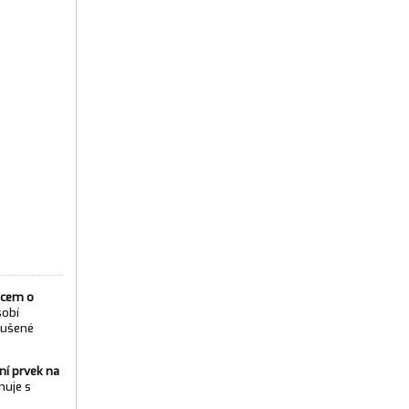
ncem o
sobí
 sušené
ní prvek na
nuje s