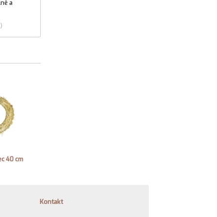
lně a
)
ec 40 cm
Kontakt