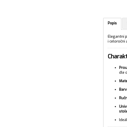
Popis
Elegantní p
i celoroční
Charakt
Prou
dle 
Mate
Barv
Ručn
Univ
stole
Ideá