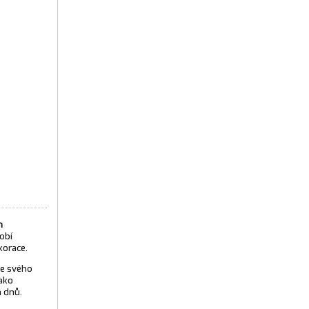
m
obí
korace.
e svého
jako
 dnů.