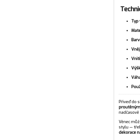
Techni
Typ 
Mate
Barv
Vněj
Vnit
Výšk
Váha
Použ
Přiveď do
proutěným
nadčasově 
Věnec mů
stylu — tř
dekorace n