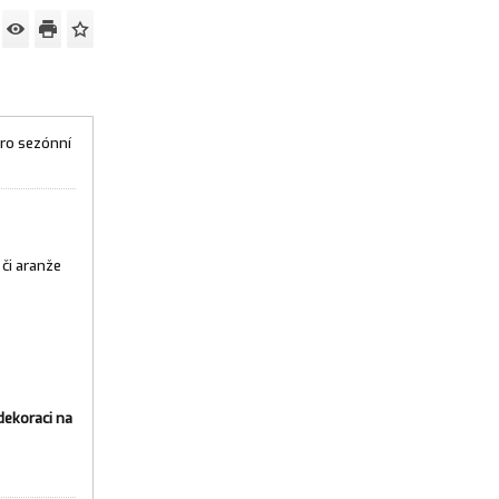
pro sezónní
 či aranže
dekoraci na