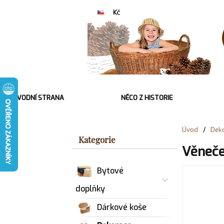
ÚVODNÍ STRANA
NĚCO Z HISTORIE
Úvod
/
Deko
Kategorie
Věneče
Bytové
doplňky
Dárkové koše