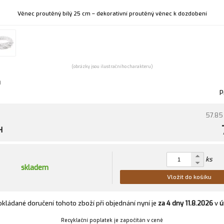
Věnec proutěný bílý 25 cm – dekorativní proutěný věnec k dozdobení
(obrázky jsou ilustračního charakteru)
u
P
57.85
H
ks
skladem
Vložit do košíku
kládané doručení tohoto zboží při objednání nyní je
za 4 dny
11.8.2026
v
ú
Recyklační poplatek je započítán v ceně