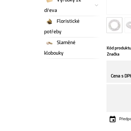
dřeva
Floristické
potřeby
Slaměné
Kód produkt
klobouky
Značka
Cena s DP
Předpo