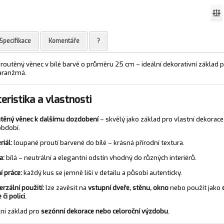
Specifikace
Komentáře
?
routěný věnec v bílé barvě o průměru 25 cm – ideální dekorativní základ 
 aranžmá.
eristika a vlastnosti
těný věnec k dalšímu dozdobení
– skvělý jako základ pro vlastní dekorace
období.
riál:
loupané proutí barvené do bílé – krásná přírodní textura.
a:
bílá – neutrální a elegantní odstín vhodný do různých interiérů.
í práce:
každý kus se jemně liší v detailu a působí autenticky.
erzální použití:
lze zavěsit na
vstupní dveře, stěnu, okno
nebo použít jako
 či polici
.
lní základ pro
sezónní dekorace nebo celoroční výzdobu
.