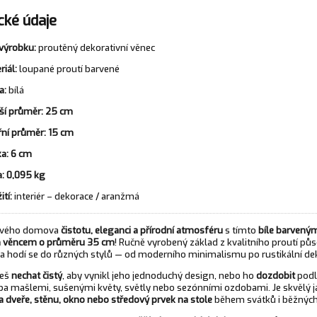
cké údaje
výrobku:
proutěný dekorativní věnec
riál:
loupané proutí barvené
a:
bílá
ší průměr:
25 cm
řní průměr:
15 cm
a:
6 cm
:
0,095 kg
ití:
interiér – dekorace / aranžmá
 svého domova
čistotu, eleganci a přírodní atmosféru
s tímto
bíle barvený
 věncem o průměru 35 cm
! Ručně vyrobený základ z kvalitního proutí půs
a hodí se do různých stylů — od moderního minimalismu po rustikální de
žeš
nechat čistý
, aby vynikl jeho jednoduchý design, nebo ho
dozdobit
podl
eba mašlemi, sušenými květy, světly nebo sezónními ozdobami. Je skvělý 
a dveře, stěnu, okno nebo středový prvek na stole
během svátků i běžných