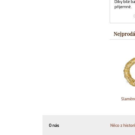
Díky bílé b
příjemně.
Nejprodá
Slaměný
O nás
Něco z histor