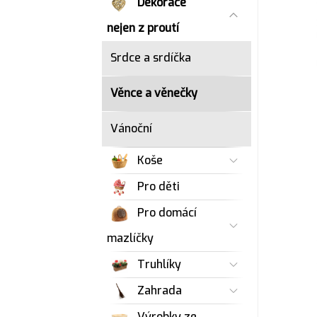
Dekorace
nejen z proutí
Srdce a srdíčka
Věnce a věnečky
Vánoční
Koše
Pro děti
Pro domácí
mazlíčky
Truhlíky
Zahrada
Výrobky ze