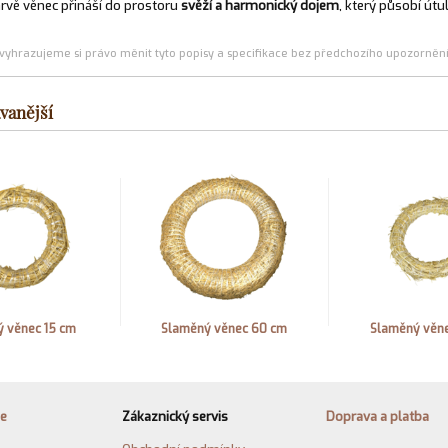
arvě věnec přináší do prostoru
svěží a harmonický dojem
, který působí útu
(vyhrazujeme si právo měnit tyto popisy a specifikace bez předchozího upozornění
vanější
 věnec 15 cm
Slaměný věnec 60 cm
Slaměný věn
ie
Zákaznický servis
Doprava a platba