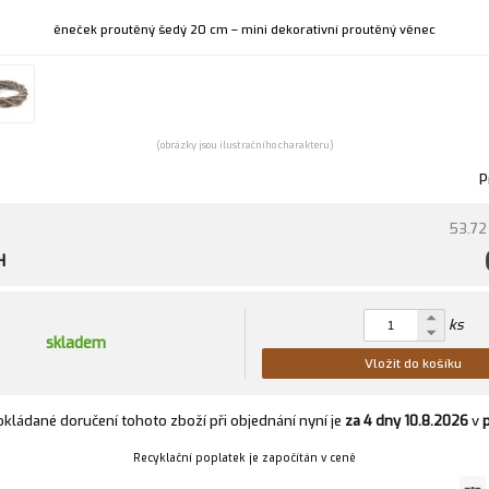
ěneček proutěný šedý 20 cm – mini dekorativní proutěný věnec
(obrázky jsou ilustračního charakteru)
P
53.72
H
ks
skladem
Vložit do košíku
kládané doručení tohoto zboží při objednání nyní je
za 4 dny
10.8.2026
v
Recyklační poplatek je započítán v ceně