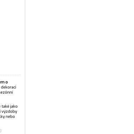
em o
 dekoraci
 sezónní
 také jako
ní výzdoby
ýlky nebo
)