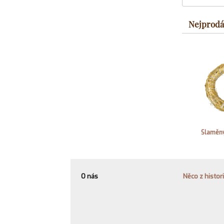
Nejprodá
Slaměný
O nás
Něco z histor