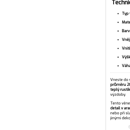
Techni
Typ 
Mate
Barv
Vněj
Vnit
Výšk
Váha
Vneste do
průměru 2
teplý rusti
výzdoby.
Tento věne
detail v ar
nebo při sl
jinými deko