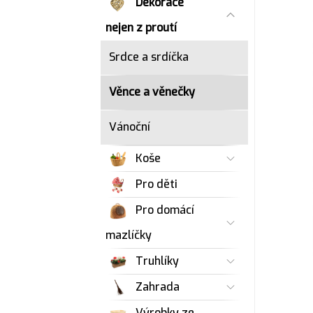
Dekorace
nejen z proutí
Srdce a srdíčka
Věnce a věnečky
Vánoční
Koše
Pro děti
Pro domácí
mazlíčky
Truhlíky
Zahrada
Výrobky ze