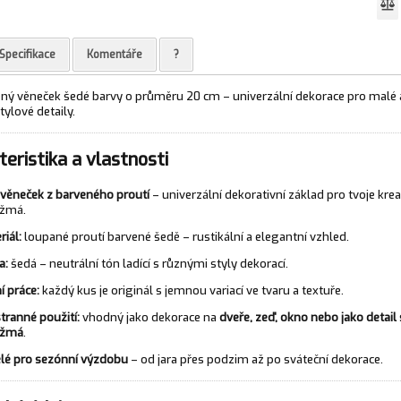
Specifikace
Komentáře
?
ěný věneček šedé barvy o průměru 20 cm – univerzální dekorace pro malé
tylové detaily.
eristika a vlastnosti
 věneček z barveného proutí
– univerzální dekorativní základ pro tvoje krea
nžmá.
riál:
loupané proutí barvené šedě – rustikální a elegantní vzhled.
a:
šedá – neutrální tón ladící s různými styly dekorací.
í práce:
každý kus je originál s jemnou variací ve tvaru a textuře.
tranné použití:
vhodný jako dekorace na
dveře, zeď, okno nebo jako detail
nžmá
.
lé pro sezónní výzdobu
– od jara přes podzim až po sváteční dekorace.