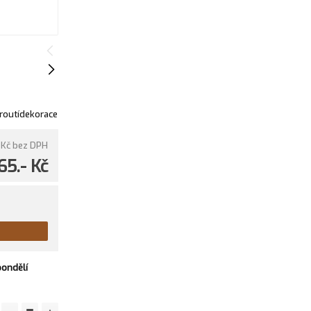
routídekorace
 Kč
bez DPH
65.- Kč
pondělí