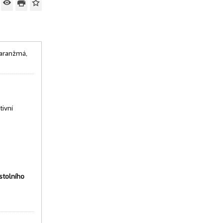
 aranžmá,
tivní
 stolního