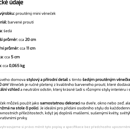
cké údaje
výrobku:
proutěný mini věneček
riál:
barvené proutí
a:
šedá
ší průměr:
cca
20 cm
řní průměr:
cca
11 cm
a:
cca
5 cm
:
cca
0,065 kg
 svého domova
stylový a přírodní detail
s tímto
šedým proutěným věnečk
0 cm
! Věneček je ručně pletený z kvalitního barveného proutí, které dodává
kální vzhled
a neutrální odstín, který krásně ladí s různými styly interiéru i
ček můžeš použít jako
samostatnou dekoraci
na dveře, okno nebo zeď, ale
anžmá na stole či polici
. Je ideální pro přidání osobního stylu do každoden
avnostních příležitostech, když jej doplníš mašlemi, sušenými květy, svět
rativními prvky.
(vyhrazujeme si právo měnit tyto popisy a specifikace bez předchozího upozornění