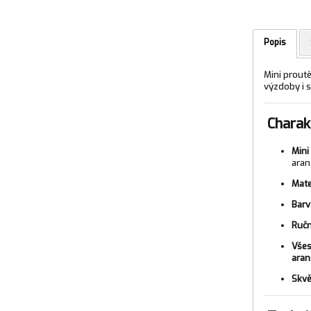
Popis
Mini prout
výzdoby i s
Charakt
Mini
ara
Mate
Barv
Ručn
Všes
ara
Skvě