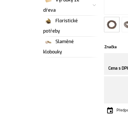
dřeva
Floristické
potřeby
Slaměné
Značka
klobouky
Cena s DP
Předpo