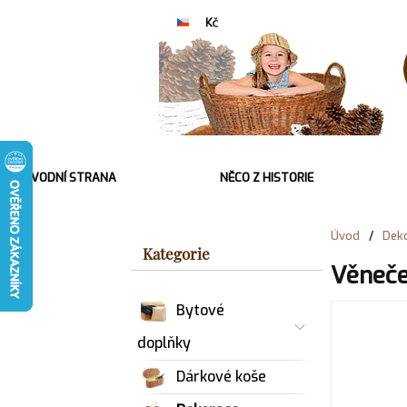
ÚVODNÍ STRANA
NĚCO Z HISTORIE
Úvod
/
Deko
Kategorie
Věneče
Bytové
doplňky
Dárkové koše