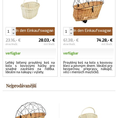
In den Einkaufswagen legen
In den Einkaufswagen le
23.16,- €
28.03,- €
61.38,- €
74.28,- €
ohne MwSt.
mit MwSt.
ohne MwSt.
mit MwSt.
verfügbar
verfügbar
Lehký bělený proutěný koš na
Proutěný koš na kolo s kovovou
kolo s kovovými háčky pro
klecí a pevným dnem. Ideální pro
snadné zavěšení na řídítka.
bezpečnou přepravu nákupů,
Ideální na nákupy i výlety.
věcí i menších mazlíčků.
Nejprodávanější