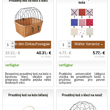
Proutěný koš na kolo s klecí
koše
In den Einkaufswagen legen
Wähle Variante
33.32,- €
40.31,- €
4.77,- €
5.77,- €
ohne MwSt.
mit MwSt.
ohne MwSt.
mit MwSt.
verfügbar
verfügbar
Bezpečný proutěný koš na kolo s
Praktická univerzální látková
kovovou klecí, ideální pro
vložka do proutěných košů s
přepravu malého pejska nebo
pružnou gumou pro pevné
drobných věcí.
uchycení.
Proutěný koš na kolo bělený
Proutěný koš s klecí na nosič