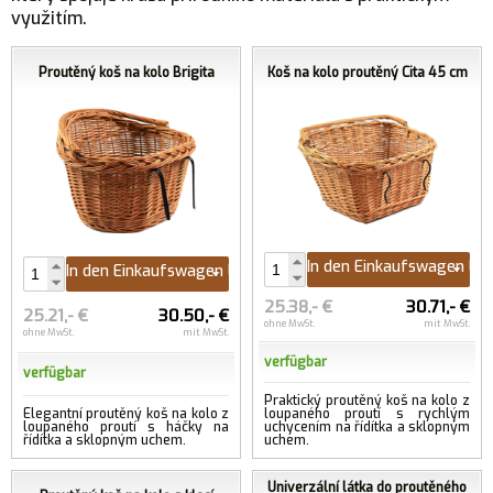
využitím.
Proutěný koš na kolo Brigita
Koš na kolo proutěný Cita 45 cm
In den Einkaufswagen le
In den Einkaufswagen legen
25.38,- €
30.71,- €
25.21,- €
30.50,- €
ohne MwSt.
mit MwSt.
ohne MwSt.
mit MwSt.
verfügbar
verfügbar
Praktický proutěný koš na kolo z
Elegantní proutěný koš na kolo z
loupaného proutí s rychlým
loupaného proutí s háčky na
uchycením na řídítka a sklopným
řídítka a sklopným uchem.
uchem.
Univerzální látka do proutěného