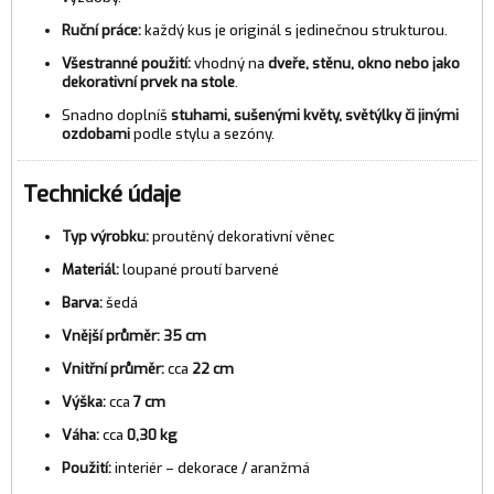
Ruční práce:
každý kus je originál s jedinečnou strukturou.
Všestranné použití:
vhodný na
dveře, stěnu, okno nebo jako
dekorativní prvek na stole
.
Snadno doplníš
stuhami, sušenými květy, světýlky či jinými
ozdobami
podle stylu a sezóny.
Technické údaje
Typ výrobku:
proutěný dekorativní věnec
Materiál:
loupané proutí barvené
Barva:
šedá
Vnější průměr:
35 cm
Vnitřní průměr:
cca
22 cm
Výška:
cca
7 cm
Váha:
cca
0,30 kg
Použití:
interiér – dekorace / aranžmá