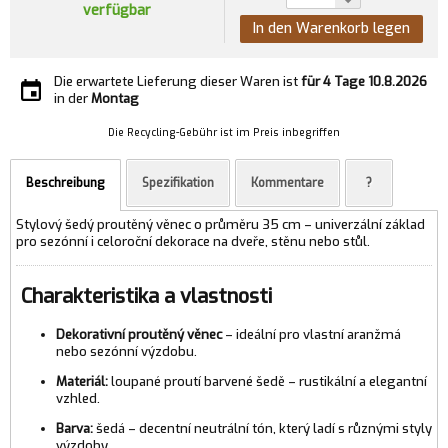
verfügbar
In den Warenkorb legen
Die erwartete Lieferung dieser Waren ist
für 4 Tage
10.8.2026
in der
Montag
Die Recycling-Gebühr ist im Preis inbegriffen
Beschreibung
Spezifikation
Kommentare
?
Stylový šedý proutěný věnec o průměru 35 cm – univerzální základ
pro sezónní i celoroční dekorace na dveře, stěnu nebo stůl.
Charakteristika a vlastnosti
Dekorativní proutěný věnec
– ideální pro vlastní aranžmá
nebo sezónní výzdobu.
Materiál:
loupané proutí barvené šedě – rustikální a elegantní
vzhled.
Barva:
šedá – decentní neutrální tón, který ladí s různými styly
výzdoby.