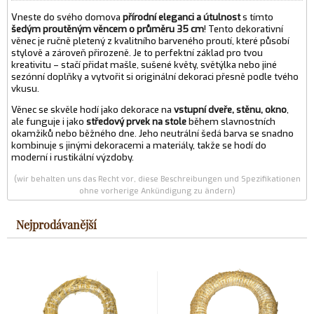
Vneste do svého domova
přírodní eleganci a útulnost
s tímto
šedým proutěným věncem o průměru 35 cm
! Tento dekorativní
věnec je ručně pletený z kvalitního barveného proutí, které působí
stylově a zároveň přirozeně. Je to perfektní základ pro tvou
kreativitu – stačí přidat mašle, sušené květy, světýlka nebo jiné
sezónní doplňky a vytvořit si originální dekoraci přesně podle tvého
vkusu.
Věnec se skvěle hodí jako dekorace na
vstupní dveře, stěnu, okno
,
ale funguje i jako
středový prvek na stole
během slavnostních
okamžiků nebo běžného dne. Jeho neutrální šedá barva se snadno
kombinuje s jinými dekoracemi a materiály, takže se hodí do
moderní i rustikální výzdoby.
(wir behalten uns das Recht vor, diese Beschreibungen und Spezifikationen
ohne vorherige Ankündigung zu ändern)
Nejprodávanější