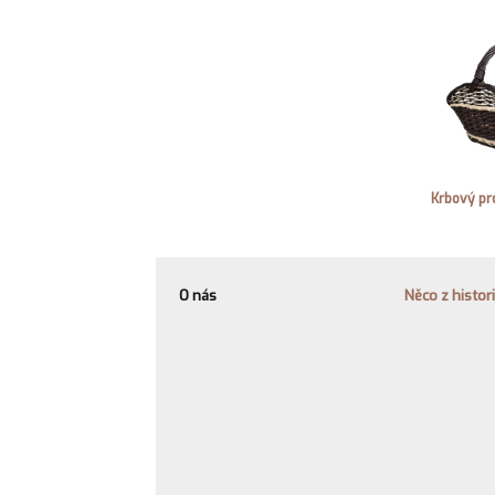
Krbový pr
O nás
Něco z histor