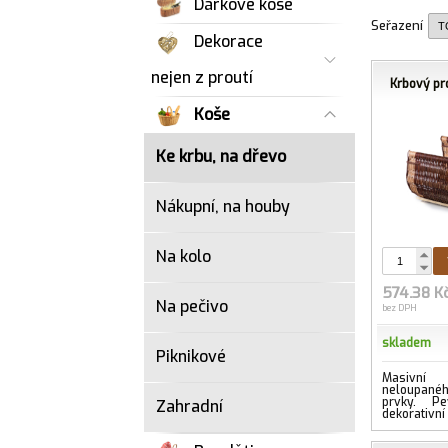
Dárkové koše
Seřazení
Dekorace
nejen z proutí
Krbový pr
Koše
Ke krbu, na dřevo
Nákupní, na houby
Na kolo
574.38 K
Na pečivo
bez DPH
skladem
Piknikové
Masivní
neloupanéh
prvky. Pe
Zahradní
dekorativní