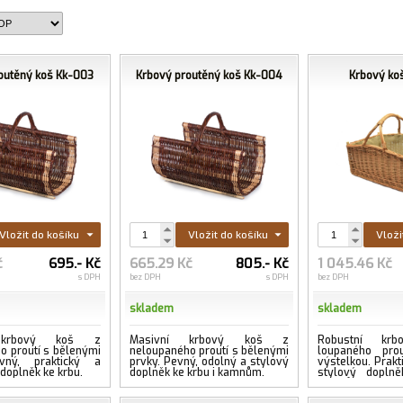
outěný koš Kk-003
Krbový proutěný koš Kk-004
Krbový ko
Vložit do košíku
Vložit do košíku
Vloži
č
695.- Kč
665.29 Kč
805.- Kč
1 045.46 Kč
s DPH
bez DPH
s DPH
bez DPH
skladem
skladem
 krbový koš z
Masivní krbový koš z
Robustní kr
o proutí s bělenými
neloupaného proutí s bělenými
loupaného pro
vný, praktický a
prvky. Pevný, odolný a stylový
výstelkou. Prakt
 doplněk ke krbu.
doplněk ke krbu i kamnům.
stylový dopln
kamnům.