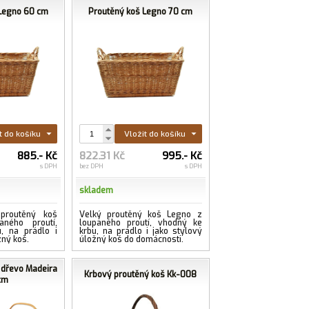
 Legno 60 cm
Proutěný koš Legno 70 cm
t do košíku
Vložit do košíku
885.- Kč
822.31 Kč
995.- Kč
s DPH
bez DPH
s DPH
skladem
 proutěný koš
Velký proutěný koš Legno z
ného proutí,
loupaného proutí, vhodný ke
, na prádlo i
krbu, na prádlo i jako stylový
žný koš.
úložný koš do domácnosti.
 dřevo Madeira
Krbový proutěný koš Kk-008
cm