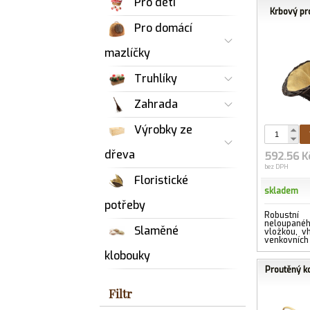
Pro děti
Krbový pr
Pro domácí
mazlíčky
Truhlíky
Zahrada
Výrobky ze
dřeva
592.56 K
bez DPH
Floristické
skladem
potřeby
Robustn
neloupanéh
Slaměné
vložkou, vh
venkovních 
klobouky
Proutěný k
Filtr