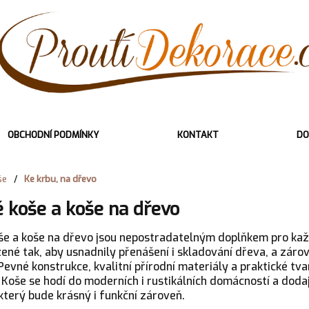
OBCHODNÍ PODMÍNKY
KONTAKT
DO
še
/
Ke krbu, na dřevo
 koše a koše na dřevo
še a koše na dřevo jsou nepostradatelným doplňkem pro kaž
ené tak, aby usnadnily přenášení i skladování dřeva, a zárov
 Pevné konstrukce, kvalitní přírodní materiály a praktické tva
 Koše se hodí do moderních i rustikálních domácností a dodají
který bude krásný i funkční zároveň.