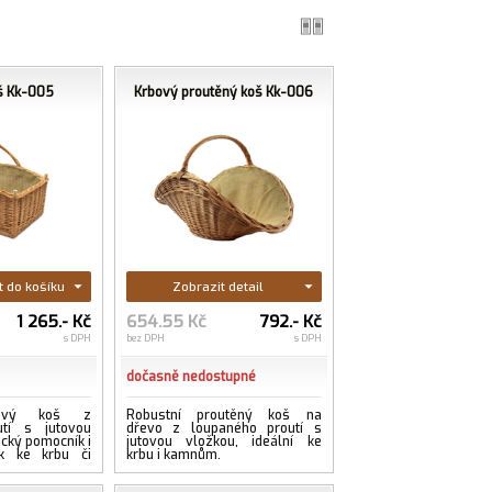
š Kk-005
Krbový proutěný koš Kk-006
t do košíku
Zobrazit detail
1 265.- Kč
654.55 Kč
792.- Kč
s DPH
bez DPH
s DPH
dočasně nedostupné
bový koš z
Robustní proutěný koš na
utí s jutovou
dřevo z loupaného proutí s
ický pomocník i
jutovou vložkou, ideální ke
ěk ke krbu či
krbu i kamnům.