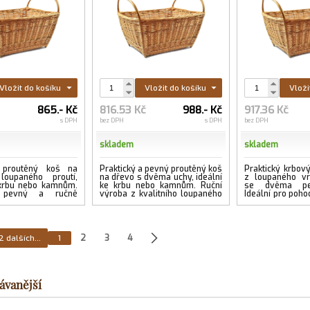
Vložit do košíku
Vložit do košíku
Vloži
č
865.- Kč
816.53 Kč
988.- Kč
917.36 Kč
s DPH
bez DPH
s DPH
bez DPH
skladem
skladem
 proutěný koš na
Praktický a pevný proutěný koš
Praktický krbov
oupaného proutí,
na dřevo s dvěma uchy, ideální
z loupaného vr
 krbu nebo kamnům.
ke krbu nebo kamnům. Ruční
se dvěma pe
ý, pevný a ručně
výroba z kvalitního loupaného
Ideální pro poh
proutí.
a skladování dř
kamen....
...více
2 dalších...
1
2
3
4
ávanější