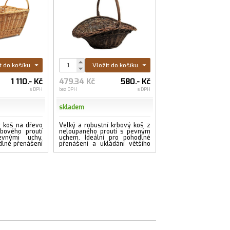
t do košíku
Vložit do košíku
1 110.- Kč
479.34 Kč
580.- Kč
s DPH
bez DPH
s DPH
skladem
ý koš na dřevo
Velký a robustní krbový koš z
bového proutí
neloupaného proutí s pevným
vnými uchy.
uchem. Ideální pro pohodlné
odlné přenášení
přenášení a ukládání většího
eva u krbu nebo
množství dřeva ke krbu nebo
kamnům....
...více