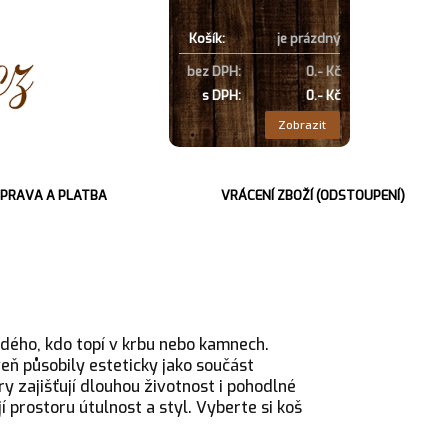
Košík:
je prázdný
bez DPH:
0.- Kč
s DPH:
0.- Kč
Zobrazit
PRAVA A PLATBA
VRÁCENÍ ZBOŽÍ (ODSTOUPENÍ)
dého, kdo topí v krbu nebo kamnech.
eň působily esteticky jako součást
ry zajišťují dlouhou životnost i pohodlné
 prostoru útulnost a styl. Vyberte si koš