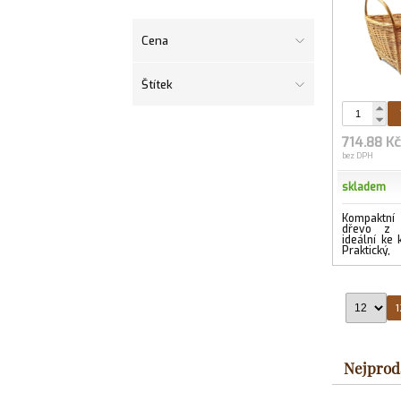
Cena
Štítek
714.88 K
bez DPH
skladem
Kompaktní
dřevo z l
ideální ke
Praktick
vyráběný.
1
Nejprod