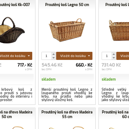
outěný koš Kk-007
Proutěný koš Legno 50 cm
Proutěný koš
Vložit do košíku
Vložit do košíku
Vloži
č
717.- Kč
545.46 Kč
660.- Kč
731.40 Kč
s DPH
bez DPH
s DPH
bez DPH
skladem
skladem
í krbový koš z
Menší proutěný koš Legno z
Středně velký
o proutí s jutovou
loupaného proutí vhodný ke
Legno z loupa
odný do interiéru i
krbu, na prádlo nebo jako
vhodný ke krbu
prostor.
stylový úložný koš.
jako stylový úlo
oš na dřevo Madeira
Proutěný koš na dřevo Madeira
Proutěný koš na
50 cm
55 cm
60 