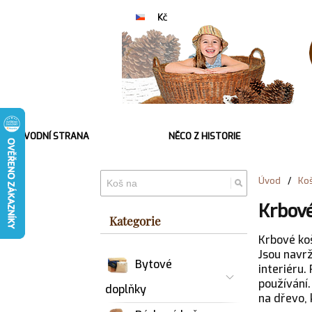
ÚVODNÍ STRANA
NĚCO Z HISTORIE
Úvod
/
Ko
Krbové
Kategorie
Krbové ko
Jsou navrž
Bytové
interiéru.
používání.
doplňky
na dřevo, 