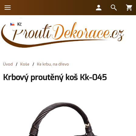
Úvod
/
Koše
/
Ke krbu, na dřevo
Krbový proutěný koš Kk-045