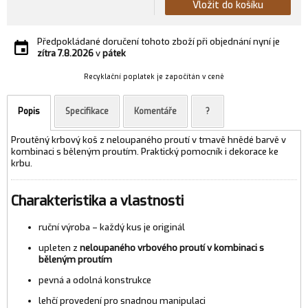
Vložit do košíku
Předpokládané doručení tohoto zboží při objednání nyní je
zítra
7.8.2026
v
pátek
Recyklační poplatek je započítán v ceně
Popis
Specifikace
Komentáře
?
Proutěný krbový koš z neloupaného proutí v tmavě hnědé barvě v
kombinaci s běleným proutím. Praktický pomocník i dekorace ke
krbu.
Charakteristika a vlastnosti
ruční výroba – každý kus je originál
upleten z
neloupaného vrbového proutí v kombinaci s
běleným proutím
pevná a odolná konstrukce
lehčí provedení pro snadnou manipulaci