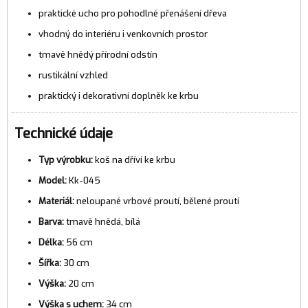
praktické ucho pro pohodlné přenášení dřeva
vhodný do interiéru i venkovních prostor
tmavě hnědý přírodní odstín
rustikální vzhled
praktický i dekorativní doplněk ke krbu
Technické údaje
Typ výrobku:
koš na dříví ke krbu
Model:
Kk-045
Materiál:
neloupané vrbové proutí, bělené proutí
Barva:
tmavě hnědá, bílá
Délka:
56 cm
Šířka:
30 cm
Výška:
20 cm
Výška s uchem:
34 cm