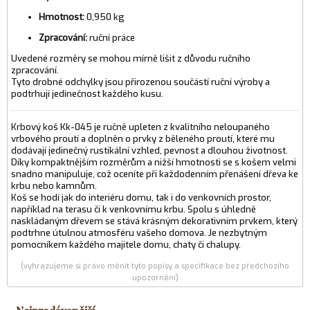
Hmotnost:
0,950 kg
Zpracování:
ruční práce
Uvedené rozměry se mohou mírně lišit z důvodu ručního
zpracování.
Tyto drobné odchylky jsou přirozenou součástí ruční výroby a
podtrhují jedinečnost každého kusu.
Krbový koš Kk‑045 je ručně upleten z kvalitního neloupaného
vrbového proutí a doplněn o prvky z běleného proutí, které mu
dodávají jedinečný rustikální vzhled, pevnost a dlouhou životnost.
Díky kompaktnějším rozměrům a nižší hmotnosti se s košem velmi
snadno manipuluje, což oceníte při každodenním přenášení dřeva ke
krbu nebo kamnům.
Koš se hodí jak do interiéru domu, tak i do venkovních prostor,
například na terasu či k venkovnímu krbu. Spolu s úhledně
naskládaným dřevem se stává krásným dekorativním prvkem, který
podtrhne útulnou atmosféru vašeho domova. Je nezbytným
pomocníkem každého majitele domu, chaty či chalupy.
(vyhrazujeme si právo měnit tyto popisy a specifikace bez předchozího
upozornění)