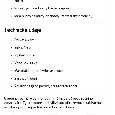
zboží
Ruční výroba – každý kus je originál
Ideální pro pekárny, obchody i farmářské prodejny
Technické údaje
Délka:
45 cm
Šířka:
45 cm
Výška:
60 cm
Váha:
2,200 kg
Materiál:
loupané vrbové proutí
Barva:
přírodní
Použití:
bagety, pečivo, prezentace zboží
Uvedené rozměry se mohou mírně lišit z důvodu ručního
zpracování. Tyto drobné odchylky jsou přirozenou součástí ruční
výroby a podtrhují jedinečnost každého kusu.