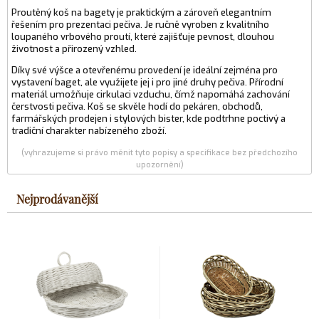
Proutěný koš na bagety je praktickým a zároveň elegantním
řešením pro prezentaci pečiva. Je ručně vyroben z kvalitního
loupaného vrbového proutí, které zajišťuje pevnost, dlouhou
životnost a přirozený vzhled.
Díky své výšce a otevřenému provedení je ideální zejména pro
vystavení baget, ale využijete jej i pro jiné druhy pečiva. Přírodní
materiál umožňuje cirkulaci vzduchu, čímž napomáhá zachování
čerstvosti pečiva. Koš se skvěle hodí do pekáren, obchodů,
farmářských prodejen i stylových bister, kde podtrhne poctivý a
tradiční charakter nabízeného zboží.
(vyhrazujeme si právo měnit tyto popisy a specifikace bez předchozího
upozornění)
Nejprodávanější