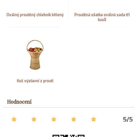
Oválný proutěný chlebník bělený
Proutěná ošatka oválná sada tří
kusů
Koš výstavní z proutí
Hodnocení
5
/
5