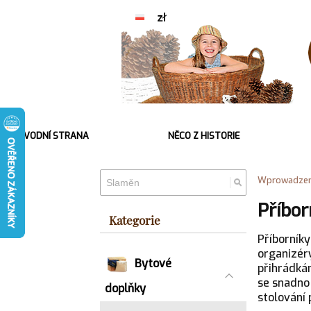
ÚVODNÍ STRANA
NĚCO Z HISTORIE
Wprowadzen
Příbor
Kategorie
Příborníky
organizér
Bytové
přihrádkám
se snadno
doplňky
stolování 