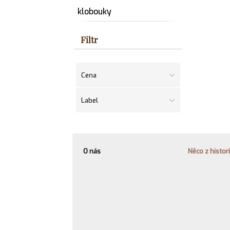
klobouky
Filtr
Cena
Label
O nás
Něco z histor