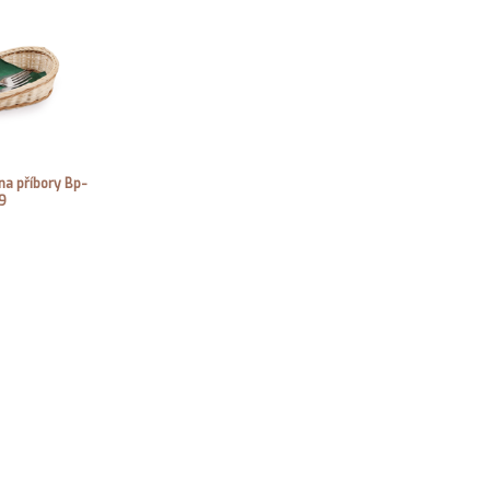
na příbory Bp-
9