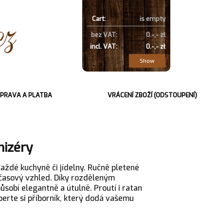
Cart:
is empty
bez VAT:
0.-,- zł
incl. VAT:
0.-,- zł
Show
PRAVA A PLATBA
VRÁCENÍ ZBOŽÍ (ODSTOUPENÍ)
nizéry
aždé kuchyně či jídelny. Ručně pletené
dčasový vzhled. Díky rozděleným
sobí elegantně a útulně. Proutí i ratan
erte si příborník, který dodá vašemu