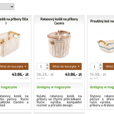
šík na příbory Olla
Ratanový košík na příbory
Proutěný koš na
I
Cacero
Włóż do koszyka
Włóż do koszyka
Włóż 
ł
43.86,- zł
36.25,- zł
43.86,- zł
14.38,- zł
incl. VAT
bez VAT
incl. VAT
bez VAT
w magazynie
dostępny w magazynie
dostępny w mag
atanový košík na
Kulatý ratanový košík na
Stylový ratan
ebo pečivo. Ruční
příbory se čtyřmi přihrádkami.
pečivo s dřev
raktické členění a
Ruční výroba, kompaktní
ruční výroba,
hled.
rozměr a přírodní design.
příbory a drobnos