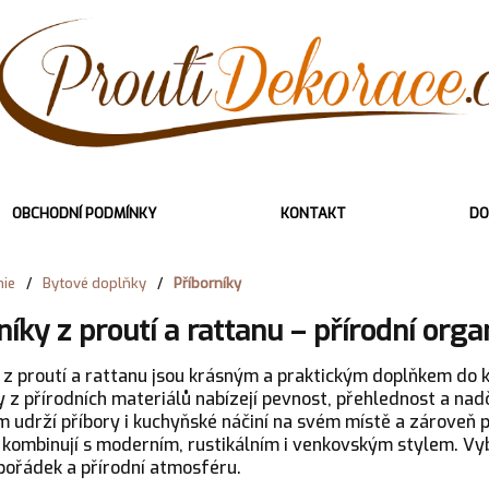
OBCHODNÍ PODMÍNKY
KONTAKT
DO
ie
/
Bytové doplňky
/
Příborníky
níky z proutí a rattanu – přírodní orga
 z proutí a rattanu jsou krásným a praktickým doplňkem do k
y z přírodních materiálů nabízejí pevnost, přehlednost a na
 udrží příbory i kuchyňské náčiní na svém místě a zároveň pů
 kombinují s moderním, rustikálním i venkovským stylem. Vyb
pořádek a přírodní atmosféru.