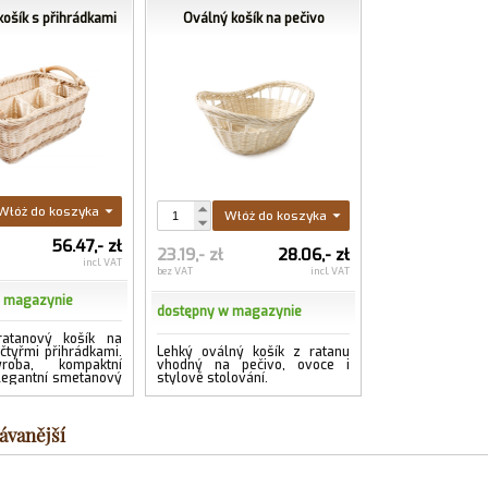
ošík s přihrádkami
Oválný košík na pečivo
Włóż do koszyka
Włóż do koszyka
56.47,- zł
23.19,- zł
28.06,- zł
incl. VAT
bez VAT
incl. VAT
w magazynie
dostępny w magazynie
 ratanový košík na
čtyřmi přihrádkami.
Lehký oválný košík z ratanu
roba, kompaktní
vhodný na pečivo, ovoce i
legantní smetanový
stylové stolování.
ávanější