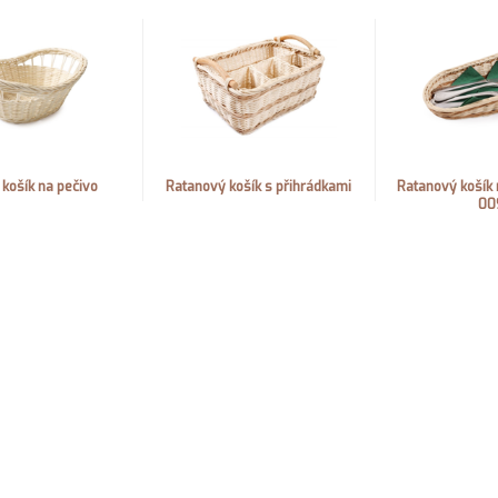
košík na pečivo
Ratanový košík s přihrádkami
Ratanový košík 
00