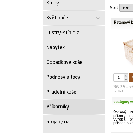
Kufry
Sort
Květináče
Ratanový ko
Lustry-stínidla
Nábytek
Odpadkové koše
Podnosy a tácy
36.25,- z
Prádelní koše
bez VAT
dostępny 
Příborníky
Stylový r
příbory n
výroba, p
Stojany na
přírodní vz