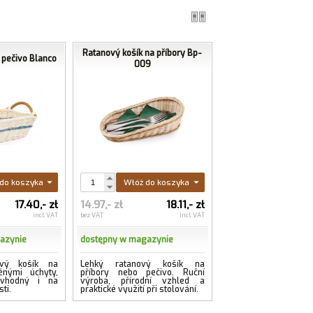
Ratanový košík na příbory Bp-
 pečivo Blanco
009
do koszyka
Włóż do koszyka
17.40,- zł
14.97,- zł
18.11,- zł
incl. VAT
bez VAT
incl. VAT
azynie
dostępny w magazynie
ový košík na
Lehký ratanový košík na
ěnými úchyty,
příbory nebo pečivo. Ruční
 vhodný i na
výroba, přírodní vzhled a
ti.
praktické využití při stolování.