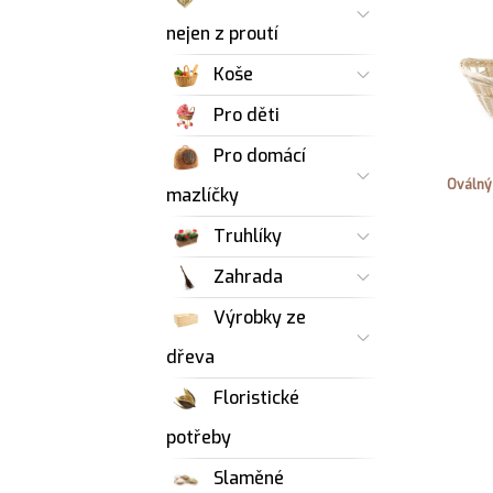
nejen z proutí
Koše
Pro děti
Pro domácí
Oválný 
mazlíčky
Truhlíky
Zahrada
Výrobky ze
dřeva
Floristické
potřeby
Slaměné