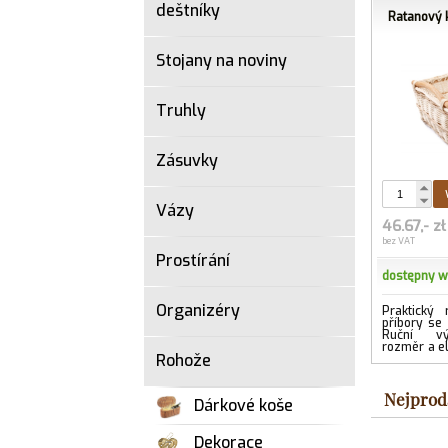
deštníky
Ratanový k
Stojany na noviny
Truhly
Zásuvky
Vázy
46.67,- zł
bez VAT
Prostírání
dostępny 
Organizéry
Praktický
příbory se 
Ruční vý
rozměr a e
Rohože
odstín.
Nejprod
Dárkové koše
Dekorace