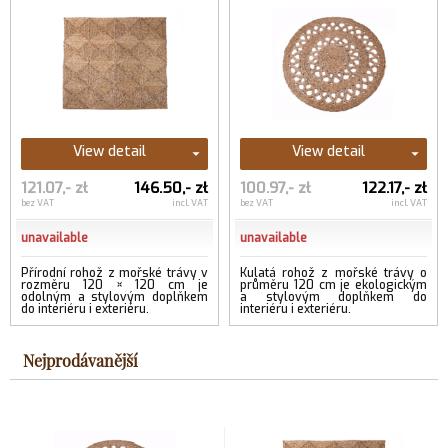
View detail
View detail
121.07,- zł
146.50,- zł
100.97,- zł
122.17,- zł
bez VAT
incl. VAT
bez VAT
incl. VAT
unavailable
unavailable
Přírodní rohož z mořské trávy v
Kulatá rohož z mořské trávy o
rozměru 120 × 120 cm je
průměru 120 cm je ekologickým
odolným a stylovým doplňkem
a stylovým doplňkem do
do interiéru i exteriéru.
interiéru i exteriéru.
Nejprodávanější