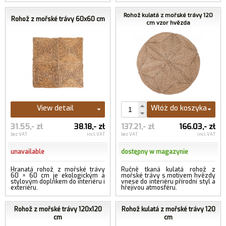
Rohož kulatá z mořské trávy 120
Rohož z mořské trávy 60x60 cm
cm vzor hvězda
View detail
Włóż do koszyka
31.55,- zł
38.18,- zł
137.21,- zł
166.03,- zł
bez VAT
incl. VAT
bez VAT
incl. VAT
unavailable
dostępny w magazynie
Hranatá rohož z mořské trávy
Ručně tkaná kulatá rohož z
60 × 60 cm je ekologickým a
mořské trávy s motivem hvězdy
stylovým doplňkem do interiéru i
vnese do interiéru přírodní styl a
exteriéru.
hřejivou atmosféru.
Rohož z mořské trávy 120x120
Rohož kulatá z mořské trávy 120
cm
cm