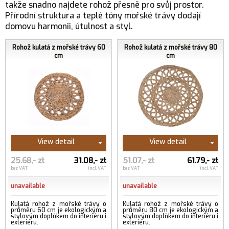
takže snadno najdete rohož přesně pro svůj prostor.
Přírodní struktura a teplé tóny mořské trávy dodají
domovu harmonii, útulnost a styl.
Rohož kulatá z mořské trávy 60
Rohož kulatá z mořské trávy 80
cm
cm
View detail
View detail
25.68,- zł
31.08,- zł
51.07,- zł
61.79,- zł
bez VAT
incl. VAT
bez VAT
incl. VAT
unavailable
unavailable
Kulatá rohož z mořské trávy o
Kulatá rohož z mořské trávy o
průměru 60 cm je ekologickým a
průměru 80 cm je ekologickým a
stylovým doplňkem do interiéru i
stylovým doplňkem do interiéru i
exteriéru.
exteriéru.