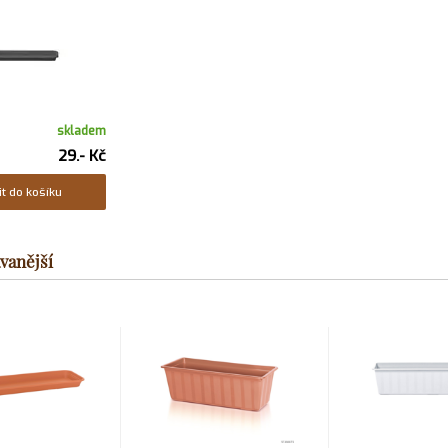
skladem
29.- Kč
it do košíku
vanější