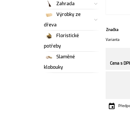
Zahrada
Výrobky ze
dřeva
Značka
Floristické
Varianta
potřeby
Slaměné
Cena s DP
klobouky
Předpo