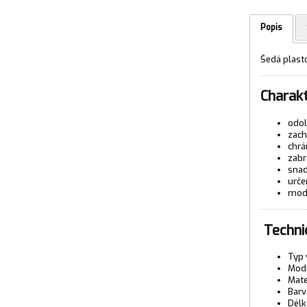
Popis
Šedá plast
Charakt
odol
zach
chrá
zabr
snad
urče
mode
Techni
Typ 
Mode
Mate
Barv
Délk