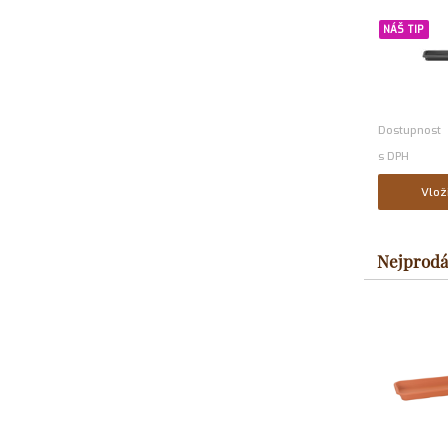
NÁŠ TIP
Dostupnost
s DPH
Vlož
Nejprodá