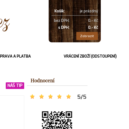
Košík:
je prázdný
bez DPH:
0.- Kč
s DPH:
0.- Kč
Zobrazit
PRAVA A PLATBA
VRÁCENÍ ZBOŽÍ (ODSTOUPENÍ)
Hodnocení
NÁŠ TIP
5
/
5