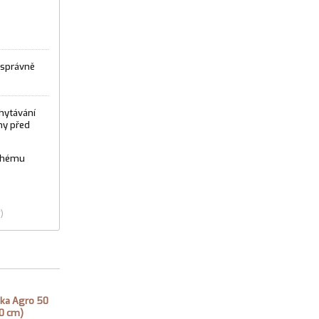
 správně
hytávání
hy před
uchému
)
ka Agro 50
0 cm)