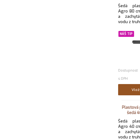
Šedá pla
Agro 80 cm
a zachytá
vodu z truh
NÁŠ TIP
Dostupnost
s DPH
Vlož
Plastová
šedá 4
Šedá pla
Agro 40 cm
a zachytá
vodu z truh