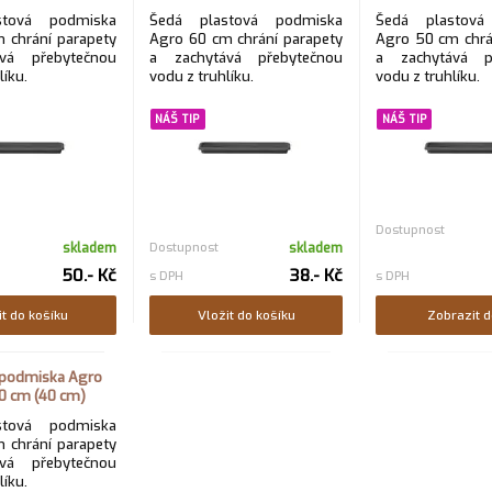
stová podmiska
Šedá plastová podmiska
Šedá plastová
 chrání parapety
Agro 60 cm chrání parapety
Agro 50 cm chrá
vá přebytečnou
a zachytává přebytečnou
a zachytává p
líku.
vodu z truhlíku.
vodu z truhlíku.
NÁŠ TIP
NÁŠ TIP
Dostupnost
skladem
Dostupnost
skladem
50.- Kč
38.- Kč
s DPH
s DPH
it do košíku
Vložit do košíku
Zobrazit d
 podmiska Agro
0 cm (40 cm)
stová podmiska
 chrání parapety
vá přebytečnou
líku.