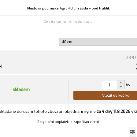
Plastová podmiska Agro 40 cm šedá – pod truhlík
(obrázky jsou ilustračního charakteru)
23.97
H
ks
skladem
Vložit do košíku
kládané doručení tohoto zboží při objednání nyní je
za 4 dny
11.8.2026
v
ú
Recyklační poplatek je započítán v ceně