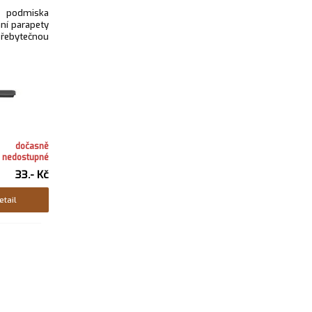
 podmiska
ní parapety
řebytečnou
dočasně
nedostupné
33.- Kč
etail