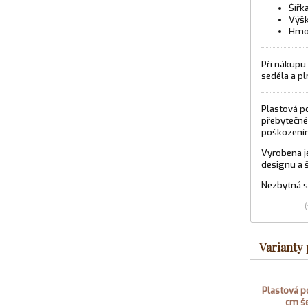
Šířk
Výšk
Hmo
Při nákupu 
seděla a pl
Plastová p
přebytečné 
poškozením
Vyrobena je
designu a š
Nezbytná so
Varianty
Plastová 
cm š