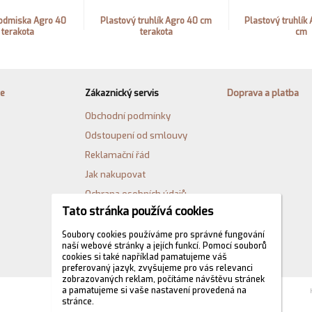
odmiska Agro 40
Plastový truhlík Agro 40 cm
Plastový truhlík 
 terakota
terakota
cm
ie
Zákaznický servis
Doprava a platba
Obchodní podmínky
Odstoupení od smlouvy
Reklamační řád
Jak nakupovat
Ochrana osobních údajů
Tato stránka používá cookies
Cookies
Formulář pro odstoupení od
Soubory cookies používáme pro správné fungování
naší webové stránky a jejích funkcí. Pomocí souborů
kupní smlouvy
cookies si také například pamatujeme váš
preferovaný jazyk, zvyšujeme pro vás relevanci
zobrazovaných reklam, počítáme návštěvu stránek
a pamatujeme si vaše nastavení provedená na
stránce.