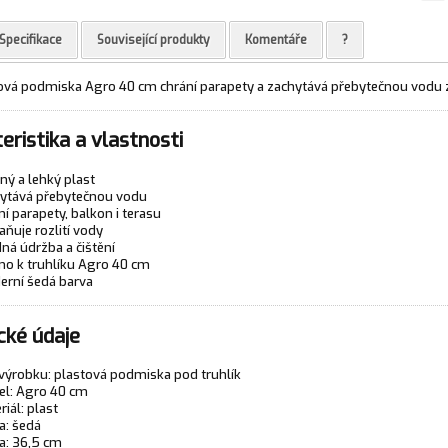
Specifikace
Související produkty
Komentáře
?
ová podmiska Agro 40 cm chrání parapety a zachytává přebytečnou vodu z
eristika a vlastnosti
ný a lehký plast
ytává přebytečnou vodu
ní parapety, balkon i terasu
aňuje rozlití vody
ná údržba a čištění
no k truhlíku Agro 40 cm
rní šedá barva
cké údaje
výrobku: plastová podmiska pod truhlík
l: Agro 40 cm
riál: plast
a: šedá
a: 36,5 cm