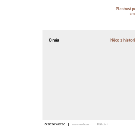
Plastová p
cm
O nás
Něco z histor
© 2026 WEXBO |
www.wexbo.com
|
Přihlásit