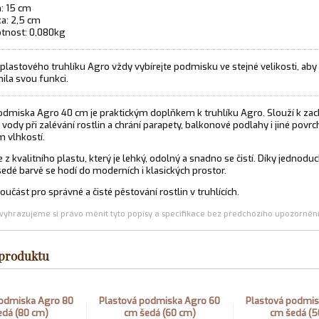
a: 15 cm
a: 2,5 cm
tnost: 0,080kg
plastového truhlíku Agro vždy vybírejte podmisku ve stejné velikosti, aby
nila svou funkci.
odmiska Agro 40 cm je praktickým doplňkem k truhlíku Agro. Slouží k zac
vody při zalévání rostlin a chrání parapety, balkonové podlahy i jiné povrc
 vlhkostí.
 z kvalitního plastu, který je lehký, odolný a snadno se čistí. Díky jednod
edé barvě se hodí do moderních i klasických prostor.
učást pro správné a čisté pěstování rostlin v truhlících.
(vyhrazujeme si právo měnit tyto popisy a specifikace bez předchozího upozornění
 produktu
podmiska Agro 80
Plastová podmiska Agro 60
Plastová podmis
edá (80 cm)
cm šedá (60 cm)
cm šedá (5