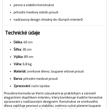
pevná a stabilní konstrukce
přírodní medový odstín proutí
nadčasový design vhodný do různých interiérů
Technické údaje
Délka:
40 cm
Šířka:
30 cm
Výška:
89 cm
Váha:
6,8 kg
Materiál:
smrkové dřevo, loupané vrbové proutí
Barva:
přírodní medové proutí
Zpracování:
ruční výroba
Proutěná komoda se třemi zásuvkami je praktickým a zároveň
elegantním doplňkem interiéru, který kombinuje tradiční řemeslné
zpracování s nadčasovým designem. Konstrukce ze smrkového
dřeva zajišťuje pevnost a stabilitu, zatímco ručně pletené loupané