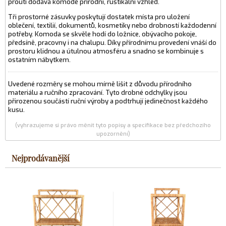
proutí dodává komodě přírodní, rustikální vzhled.
Tři prostorné zásuvky poskytují dostatek místa pro uložení
oblečení, textilií, dokumentů, kosmetiky nebo drobností každodenní
potřeby. Komoda se skvěle hodí do ložnice, obývacího pokoje,
předsíně, pracovny i na chalupu. Díky přírodnímu provedení vnáší do
prostoru klidnou a útulnou atmosféru a snadno se kombinuje s
ostatním nábytkem.
Uvedené rozměry se mohou mírně lišit z důvodu přírodního
materiálu a ručního zpracování. Tyto drobné odchylky jsou
přirozenou součástí ruční výroby a podtrhují jedinečnost každého
kusu.
(vyhrazujeme si právo měnit tyto popisy a specifikace bez předchozího
upozornění)
Nejprodávanější