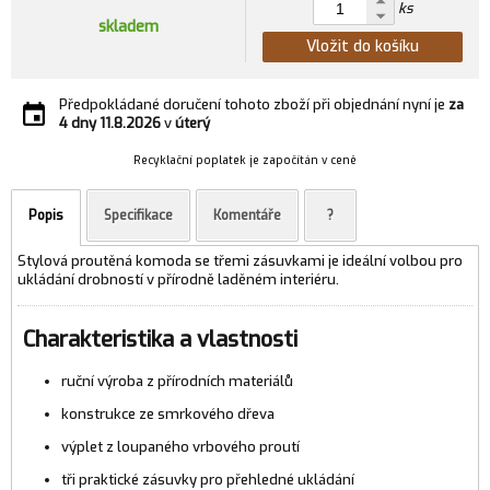
ks
skladem
Vložit do košíku
Předpokládané doručení tohoto zboží při objednání nyní je
za
4 dny
11.8.2026
v
úterý
Recyklační poplatek je započítán v ceně
Popis
Specifikace
Komentáře
?
Stylová proutěná komoda se třemi zásuvkami je ideální volbou pro
ukládání drobností v přírodně laděném interiéru.
Charakteristika a vlastnosti
ruční výroba z přírodních materiálů
konstrukce ze smrkového dřeva
výplet z loupaného vrbového proutí
tři praktické zásuvky pro přehledné ukládání