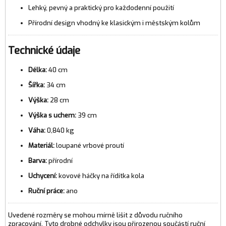
Lehký, pevný a praktický pro každodenní použití
Přírodní design vhodný ke klasickým i městským kolům
Technické údaje
Délka:
40 cm
Šířka:
34 cm
Výška:
28 cm
Výška s uchem:
39 cm
Váha:
0,840 kg
Materiál:
loupané vrbové proutí
Barva:
přírodní
Uchycení:
kovové háčky na řídítka kola
Ruční práce:
ano
Uvedené rozměry se mohou mírně lišit z důvodu ručního
zpracování. Tyto drobné odchylky jsou přirozenou součástí ruční