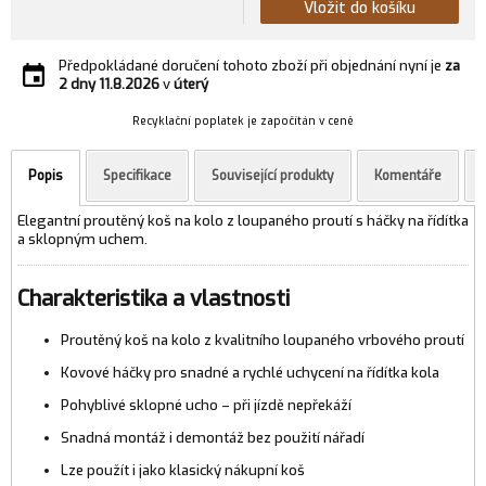
Vložit do košíku
Předpokládané doručení tohoto zboží při objednání nyní je
za
2 dny
11.8.2026
v
úterý
Recyklační poplatek je započítán v ceně
Popis
Specifikace
Související produkty
Komentáře
Elegantní proutěný koš na kolo z loupaného proutí s háčky na řídítka
a sklopným uchem.
Charakteristika a vlastnosti
Proutěný koš na kolo z kvalitního loupaného vrbového proutí
Kovové háčky pro snadné a rychlé uchycení na řídítka kola
Pohyblivé sklopné ucho – při jízdě nepřekáží
Snadná montáž i demontáž bez použití nářadí
Lze použít i jako klasický nákupní koš