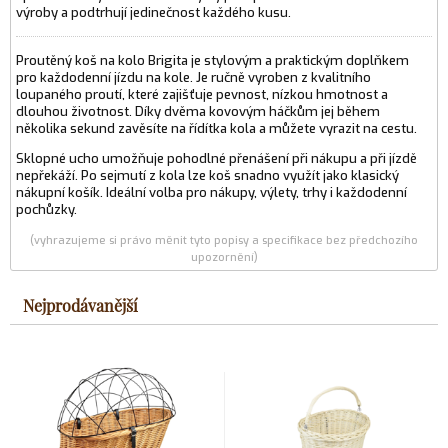
výroby a podtrhují jedinečnost každého kusu.
Proutěný koš na kolo Brigita je stylovým a praktickým doplňkem
pro každodenní jízdu na kole. Je ručně vyroben z kvalitního
loupaného proutí, které zajišťuje pevnost, nízkou hmotnost a
dlouhou životnost. Díky dvěma kovovým háčkům jej během
několika sekund zavěsíte na řídítka kola a můžete vyrazit na cestu.
Sklopné ucho umožňuje pohodlné přenášení při nákupu a při jízdě
nepřekáží. Po sejmutí z kola lze koš snadno využít jako klasický
nákupní košík. Ideální volba pro nákupy, výlety, trhy i každodenní
pochůzky.
(vyhrazujeme si právo měnit tyto popisy a specifikace bez předchozího
upozornění)
Nejprodávanější