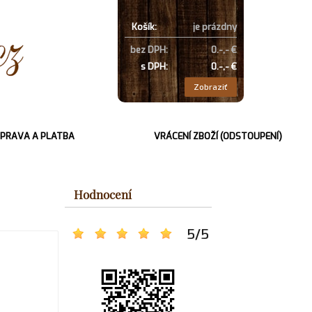
Košík:
je prázdny
bez DPH:
0.-,- €
s DPH:
0.-,- €
Zobraziť
PRAVA A PLATBA
VRÁCENÍ ZBOŽÍ (ODSTOUPENÍ)
Hodnocení
5
/
5