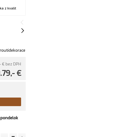
a z kvalit
routídekorace
- €
bez DPH
.79,- €
v
pondelok