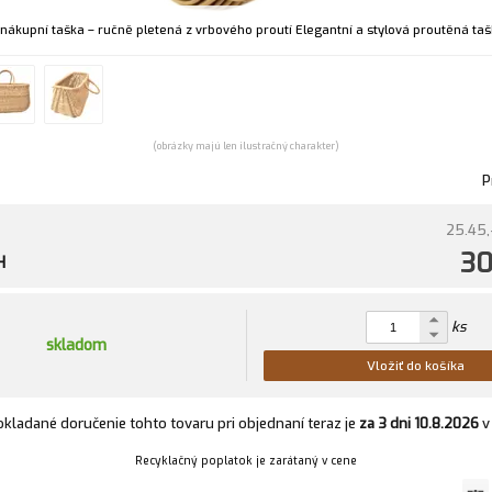
nákupní taška – ručně pletená z vrbového proutí Elegantní a stylová proutěná tašk
(obrázky majú len ilustračný charakter)
P
25.45,
30
H
ks
skladom
Vložiť do košíka
kladané doručenie tohto tovaru pri objednaní teraz je
za 3 dni
10.8.2026
Recyklačný poplatok je zarátaný v cene