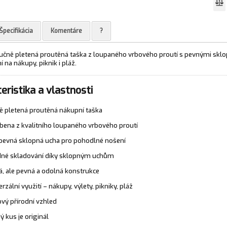
Špecifikácia
Komentáre
?
ručně pletená proutěná taška z loupaného vrbového proutí s pevnými skl
í na nákupy, piknik i pláž.
eristika a vlastnosti
ě pletená proutěná nákupní taška
bena z kvalitního loupaného vrbového proutí
pevná sklopná ucha pro pohodlné nošení
né skladování díky sklopným uchům
á, ale pevná a odolná konstrukce
erzální využití – nákupy, výlety, pikniky, pláž
ový přírodní vzhled
ý kus je originál