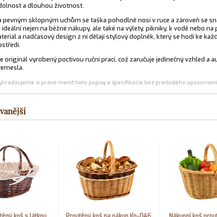
dolnost a dlouhou životnost.
 pevným sklopným uchům se taška pohodlně nosí v ruce a zároveň se s
e ideální nejen na běžné nákupy, ale také na výlety, pikniky, k vodě nebo na 
teriál a nadčasový design z ní dělají stylový doplněk, který se hodí ke ka
ostředí.
e originál vyrobený poctivou ruční prací, což zaručuje jedinečný vzhled a au
řemesla.
yhradzujeme si právo meniť tieto popisy a špecifikácie bez predošlého upozornen
vanější
těný koš s látkou
Proutěný koš na nákup Kn-046
Nákupní koš pro