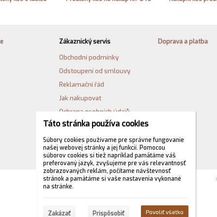
ie
Zákaznický servis
Doprava a platba
Obchodní podmínky
Odstoupení od smlouvy
Reklamační řád
Jak nakupovat
Ochrana osobních údajů
Táto stránka používa cookies
Cookies
Formulář pro odstoupení od
Súbory cookies používame pre správne fungovanie
našej webovej stránky a jej funkcií. Pomocou
kupní smlouvy
súborov cookies si tiež napríklad pamätáme váš
preferovaný jazyk, zvyšujeme pre vás relevantnosť
zobrazovaných reklám, počítame návštevnosť
stránok a pamätáme si vaše nastavenia vykonané
na stránke.
Povoliť všetko
Zakázať
Prispôsobiť