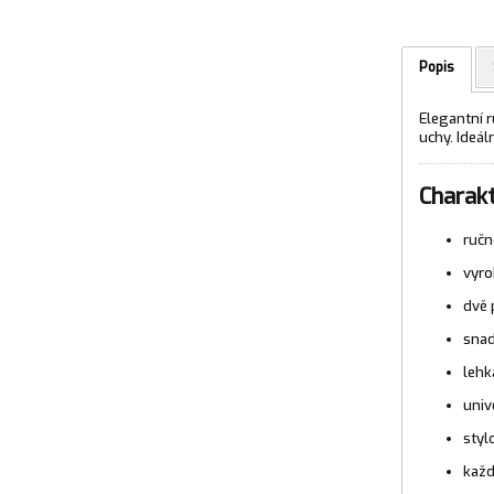
Popis
Elegantní 
uchy. Ideáln
Charakt
ručn
vyro
dvě 
snad
lehk
univ
styl
každ