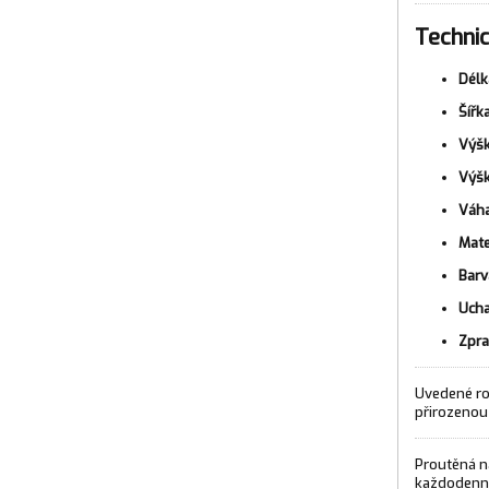
Technic
Délk
Šířka
Výšk
Výšk
Váha
Mate
Barv
Ucha
Zpra
Uvedené ro
přirozenou 
Proutěná n
každodenní 