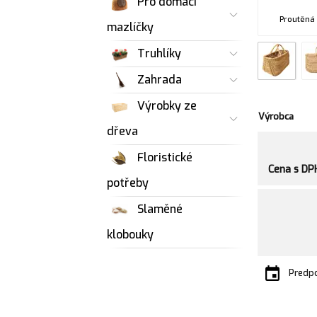
Pro domácí
Proutěná 
mazlíčky
Truhlíky
Zahrada
Výrobky ze
Výrobca
dřeva
Floristické
Cena s DP
potřeby
Slaměné
klobouky
Predpo