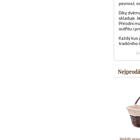
pevnost, o
Díky dvěma
skladuje. J
Přírodní ma
outfitu i pr
Každý kus j
tradičního 
(v
Nejprodá
Hnědý prou