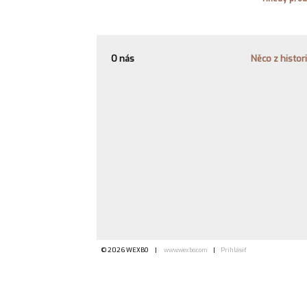
O nás
Něco z histor
© 2026 WEXBO |
www.wexbo.com
|
Prihlásiť