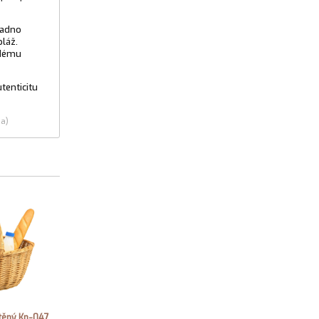
nadno
pláž.
ždému
tenticitu
ia)
utěný Kn-047