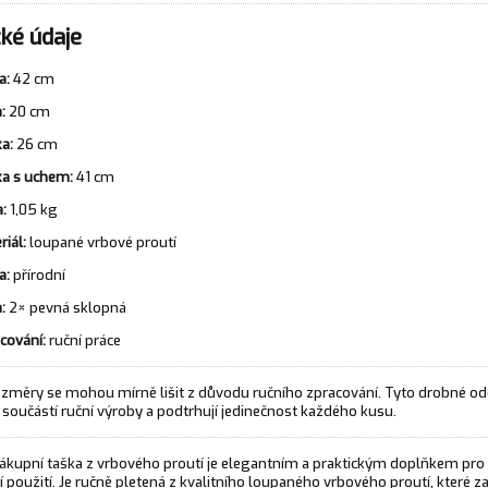
ké údaje
a:
42 cm
:
20 cm
a:
26 cm
a s uchem:
41 cm
:
1,05 kg
riál:
loupané vrbové proutí
a:
přírodní
:
2× pevná sklopná
cování:
ruční práce
změry se mohou mírně lišit z důvodu ručního zpracování. Tyto drobné od
součástí ruční výroby a podtrhují jedinečnost každého kusu.
ákupní taška z vrbového proutí je elegantním a praktickým doplňkem pro
použití. Je ručně pletená z kvalitního loupaného vrbového proutí, které za