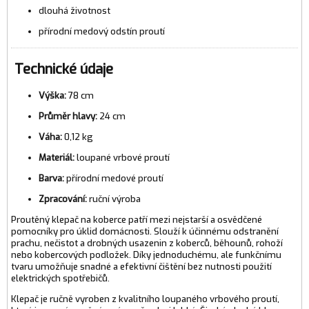
dlouhá životnost
přírodní medový odstín proutí
Technické údaje
Výška:
78 cm
Průměr hlavy:
24 cm
Váha:
0,12 kg
Materiál:
loupané vrbové proutí
Barva:
přírodní medové proutí
Zpracování:
ruční výroba
Proutěný klepač na koberce patří mezi nejstarší a osvědčené
pomocníky pro úklid domácnosti. Slouží k účinnému odstranění
prachu, nečistot a drobných usazenin z koberců, běhounů, rohoží
nebo kobercových podložek. Díky jednoduchému, ale funkčnímu
tvaru umožňuje snadné a efektivní čištění bez nutnosti použití
elektrických spotřebičů.
Klepač je ručně vyroben z kvalitního loupaného vrbového proutí,