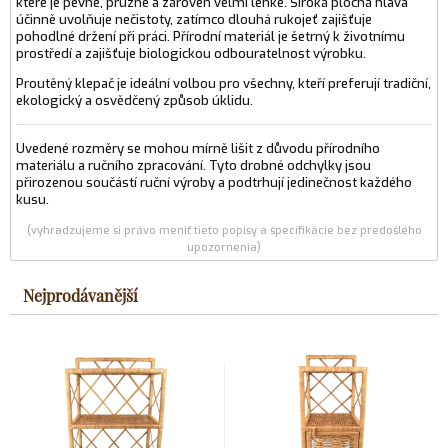
které je pevné, pružné a zároveň velmi lehké. Široká plochá hlava
účinně uvolňuje nečistoty, zatímco dlouhá rukojeť zajišťuje
pohodlné držení při práci. Přírodní materiál je šetrný k životnímu
prostředí a zajišťuje biologickou odbouratelnost výrobku.
Proutěný klepač je ideální volbou pro všechny, kteří preferují tradiční,
ekologický a osvědčený způsob úklidu.
Uvedené rozměry se mohou mírně lišit z důvodu přírodního
materiálu a ručního zpracování. Tyto drobné odchylky jsou
přirozenou součástí ruční výroby a podtrhují jedinečnost každého
kusu.
(vyhradzujeme si právo meniť tieto popisy a špecifikácie bez predošlého
upozornenia)
Nejprodávanější