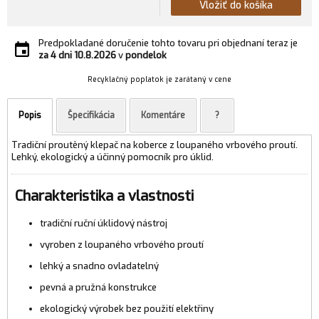
Vložiť do košíka
Predpokladané doručenie tohto tovaru pri objednaní teraz je
za 4 dni
10.8.2026
v
pondelok
Recyklačný poplatok je zarátaný v cene
Popis
Špecifikácia
Komentáre
?
Tradiční proutěný klepač na koberce z loupaného vrbového proutí.
Lehký, ekologický a účinný pomocník pro úklid.
Charakteristika a vlastnosti
tradiční ruční úklidový nástroj
vyroben z loupaného vrbového proutí
lehký a snadno ovladatelný
pevná a pružná konstrukce
ekologický výrobek bez použití elektřiny