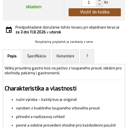
ks
skladom
Vložiť do košíka
Predpokladané doručenie tohto tovaru pri objednaní teraz je
za 3 dni
11.8.2026
v
utorok
Recyklačný poplatok je zarátaný v cene
Popis
Špecifikácia
Komentáre
?
Velký proutěný gastro koš na pečivo z loupaného proutí, ideální pro
obchody, pekárny i gastronomii.
Charakteristika a vlastnosti
ruční výroba – každý kus je originál
vyroben z kvalitního loupaného vrbového proutí
přírodní a nadčasový vzhled
pevné a odolné provedení vhodné pro každodenní použití