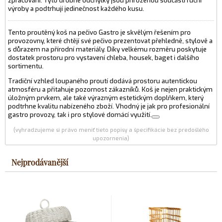
zpracování. Tyto drobné odchylky jsou přirozenou součástí ruční
výroby a podtrhují jedinečnost každého kusu.
Tento proutěný koš na pečivo Gastro je skvělým řešením pro
provozovny, které chtějí své pečivo prezentovat přehledně, stylově a
s důrazem na přírodní materiály. Díky velkému rozměru poskytuje
dostatek prostoru pro vystavení chleba, housek, baget i dalšího
sortimentu.
Tradiční vzhled loupaného proutí dodává prostoru autentickou
atmosféru a přitahuje pozornost zákazníků. Koš je nejen praktickým
úložným prvkem, ale také výrazným estetickým doplňkem, který
podtrhne kvalitu nabízeného zboží. Vhodný je jak pro profesionální
gastro provozy, tak i pro stylové domácí využití.
(vyhradzujeme si právo meniť tieto popisy a špecifikácie bez predošlého
upozornenia)
Nejprodávanější