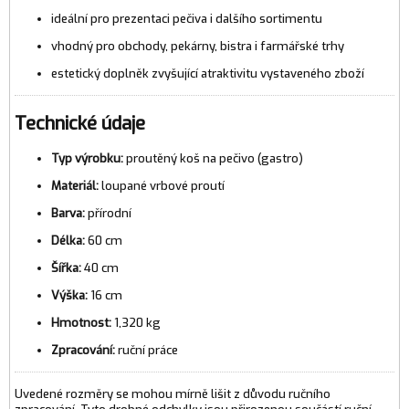
ideální pro prezentaci pečiva i dalšího sortimentu
vhodný pro obchody, pekárny, bistra i farmářské trhy
estetický doplněk zvyšující atraktivitu vystaveného zboží
Technické údaje
Typ výrobku:
proutěný koš na pečivo (gastro)
Materiál:
loupané vrbové proutí
Barva:
přírodní
Délka:
60 cm
Šířka:
40 cm
Výška:
16 cm
Hmotnost:
1,320 kg
Zpracování:
ruční práce
Uvedené rozměry se mohou mírně lišit z důvodu ručního