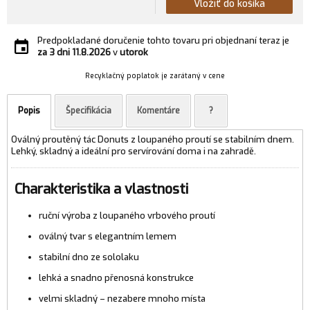
Vložiť do košíka
Predpokladané doručenie tohto tovaru pri objednaní teraz je
za 3 dni
11.8.2026
v
utorok
Recyklačný poplatok je zarátaný v cene
Popis
Špecifikácia
Komentáre
?
Oválný proutěný tác Donuts z loupaného proutí se stabilním dnem.
Lehký, skladný a ideální pro servírování doma i na zahradě.
Charakteristika a vlastnosti
ruční výroba z loupaného vrbového proutí
oválný tvar s elegantním lemem
stabilní dno ze sololaku
lehká a snadno přenosná konstrukce
velmi skladný – nezabere mnoho místa