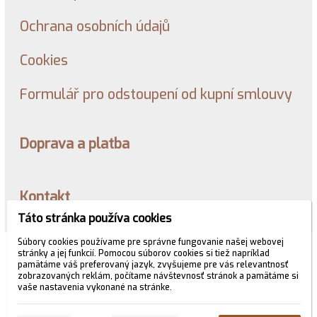
Ochrana osobních údajů
Cookies
Formulář pro odstoupení od kupní smlouvy
Doprava a platba
Kontakt
Táto stránka používa cookies
Súbory cookies používame pre správne fungovanie našej webovej
© 2026 WEXBO |
www.wexbo.com
|
Prihlásiť
stránky a jej funkcií. Pomocou súborov cookies si tiež napríklad
pamätáme váš preferovaný jazyk, zvyšujeme pre vás relevantnosť
zobrazovaných reklám, počítame návštevnosť stránok a pamätáme si
vaše nastavenia vykonané na stránke.