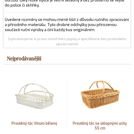
údržbu. Díky nízké výšce je velmi skladný a bez problémů se vejde
do police či skříňky.
Uvedené rozměry se mohou mírně lišit z důvodu ručního zpracování
a přírodního materiálu. Tyto drobné odchylky jsou přirozenou
součástí ruční výroby a činí každý kus originálním.
(vyhradzujeme si právo meniť tieto popisy a špecifikácie bez predošlého
upozornenia)
Nejprodávanější
Proutěný tác Vinum bělený
Proutěný tác se sklopnými uchy
55 cm