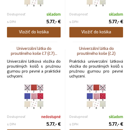
Dostupnosť
skladom
Dostupnosť
skladom
5.77,- €
5.77,- €
s DPH
s DPH
Vložiť do košíka
Vložiť do košíka
Univerzální látka do
Univerzální látka do
proutěného koše č.7 (č.7)...
proutěného koše (č.2)
Univerzální látková vložka do
Praktická univerzální látková
proutěných košů s pružnou
vložka do proutěných košů s
gumou pro pevné a praktické
pružnou gumou pro pevné
uchycení.
uchycení.
Dostupnosť
nedostupné
Dostupnosť
skladom
5.77,- €
5.77,- €
s DPH
s DPH