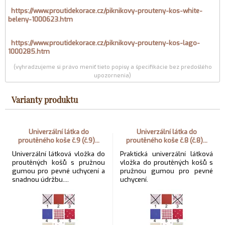
https://www.proutidekorace.cz/piknikovy-prouteny-kos-white-
beleny-1000623.htm
https://www.proutidekorace.cz/piknikovy-prouteny-kos-lago-
1000285.htm
(vyhradzujeme si právo meniť tieto popisy a špecifikácie bez predošlého
upozornenia)
Varianty produktu
Univerzální látka do
Univerzální látka do
proutěného koše č.9 (č.9)...
proutěného koše č.8 (č.8)...
Univerzální látková vložka do
Praktická univerzální látková
proutěných košů s pružnou
vložka do proutěných košů s
gumou pro pevné uchycení a
pružnou gumou pro pevné
snadnou údržbu....
uchycení.