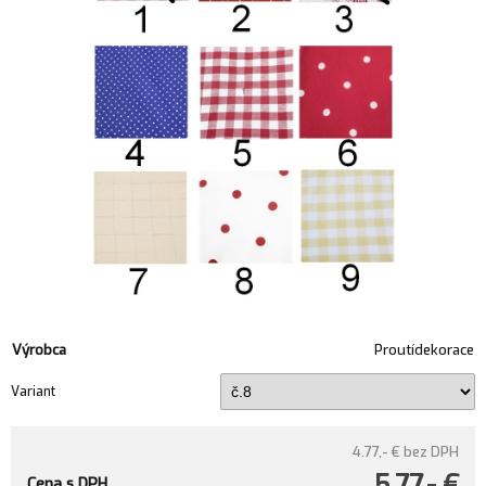
Výrobca
Proutídekorace
Variant
4.77,- €
bez DPH
5.77,- €
Cena s DPH