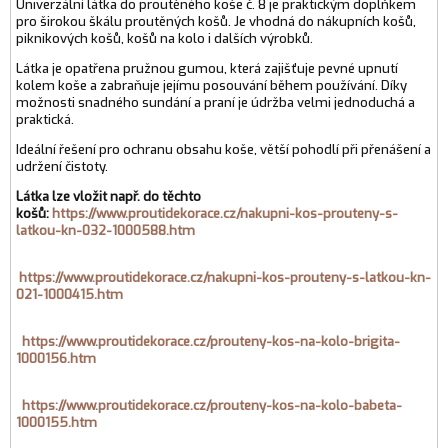
Univerzální látka do proutěného koše č. 8 je praktickým doplňkem
pro širokou škálu proutěných košů. Je vhodná do nákupních košů,
piknikových košů, košů na kolo i dalších výrobků.
Látka je opatřena pružnou gumou, která zajišťuje pevné upnutí
kolem koše a zabraňuje jejímu posouvání během používání. Díky
možnosti snadného sundání a praní je údržba velmi jednoduchá a
praktická.
Ideální řešení pro ochranu obsahu koše, větší pohodlí při přenášení a
udržení čistoty.
Látka lze vložit např. do těchto
košů:
https://www.proutidekorace.cz/nakupni-kos-prouteny-s-
latkou-kn-032-1000588.htm
https://www.proutidekorace.cz/nakupni-kos-prouteny-s-latkou-kn-
021-1000415.htm
https://www.proutidekorace.cz/prouteny-kos-na-kolo-brigita-
1000156.htm
https://www.proutidekorace.cz/prouteny-kos-na-kolo-babeta-
1000155.htm