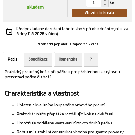
ks
skladem
Vložit do košíku
Předpokládané doručení tohoto zboží při objednání nyní je
za
3 dny
11.8.2026
v
úterý
Recyklační poplatek je započítán v ceně
Popis
Specifikace
Komentáře
?
Praktický proutěný koš s přepážkou pro přehlednou a stylovou
prezentaci pečiva či zboží.
Charakteristika a vlastnosti
Upleten z kvalitního loupaného vrbového proutí
Praktická vnitřní přepážka rozdělující koš na dvě části
Umožňuje oddělené vystavení různých druhů pečiva
Robustní a stabilní konstrukce vhodná pro gastro provozy