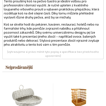
Tento proutěný koš na pečivo Gastro je ideální volbou pro
profesionální i domácí využití. Je ručně upleten z kvalitního
loupaného vrbového proutí a vybaven praktickou přepážkou, která
rozděluje koš na dvě stejné části. Díky tomu můžete přehledně
vystavit různé druhy pečiva, aniž by se míchaly.
Koš se skvěle hodí do pekáren, kaváren, restaurací, hotelů nebo na
farmářské trhy, kde pomůže zvýraznit nabídku a přitáhnout
pozornost zákazníků. Díky svému univerzálnímu designu jej lze
využít také k prezentaci jiného zboží – například ovoce, balených
produktů nebo dekorací. Stylová prezentace zboží výrazně zvyšuje
jeho atraktivitu a tento koš vám s tím pomůže.
(vyhrazujeme si právo měnit tyto popisy a specifikace bez předchozího
upozornění)
Nejprodávanější