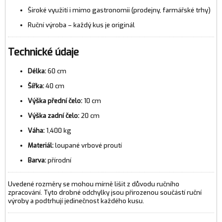
Široké využití i mimo gastronomii (prodejny, farmářské trhy)
Ruční výroba – každý kus je originál
Technické údaje
Délka:
60 cm
Šířka:
40 cm
Výška přední čelo:
10 cm
Výška zadní čelo:
20 cm
Váha:
1,400 kg
Materiál:
loupané vrbové proutí
Barva:
přírodní
Uvedené rozměry se mohou mírně lišit z důvodu ručního
zpracování. Tyto drobné odchylky jsou přirozenou součástí ruční
výroby a podtrhují jedinečnost každého kusu.